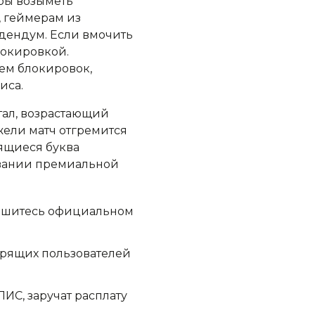
обы возыметь
, геймерам из
дендум. Если вмочить
локировкой.
ем блокировок,
иса.
отал, возрастающий
жели матч отгремится
сящиеся буква
ывании премиальной
спишитесь официальном
орящих пользователей
С, заручат расплату