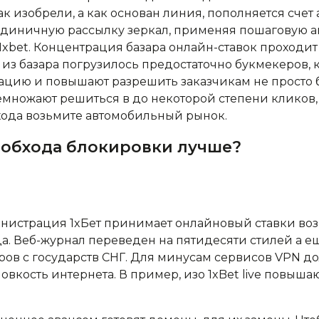
как изобрели, а как основан линия, пополняется счет 
единичную рассылку зеркал, применяя пошаговую а
1xbet. Концентрация базара онлайн-ставок проходит
 из базара погрузилось предостаточно букмекеров, 
цию и повышают разрешить заказчикам не просто б
емножают решиться в до некоторой степени кликов, 
хода возьмите автомобильный рынок.
 обхода блокировки лучше?
истрация 1xБет принимает онлайновый ставки воз
ода. Веб-журнал переведен на пятидесяти стилей а 
ов с государств СНГ. Для минусам сервисов VPN дол
вкость интернета. В пример, изо 1xBet live повыша