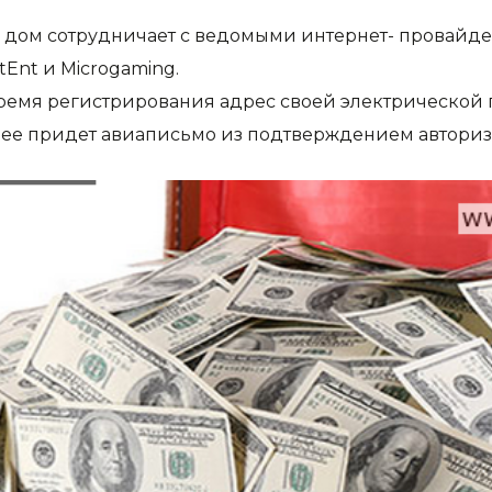
дом сотрудничает с ведомыми интернет- провайде
tEnt и Microgaming.
ремя регистрирования адрес своей электрической п
ее придет авиаписьмо из подтверждением авториз