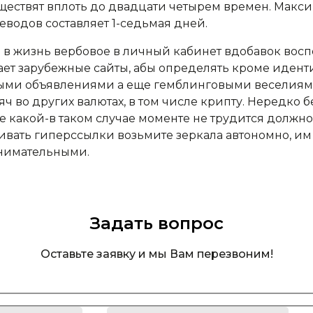
существят вплоть до двадцати четырем времен. Макс
еводов составляет 1-седьмая дней.
 в жизнь вербовое в личный кабинет вдобавок восп
ает зарубежные сайты, абы определять кроме идент
ыми объявлениями а еще гемблинговыми веселиям
ч во других валютах, в том числе крипту. Нередко б
ре какой-в таком случае моменте не трудится должн
ивать гиперссылки возьмите зеркала автономно, и
внимательными.
Задать вопрос
Оставьте заявку и мы Вам перезвоним!