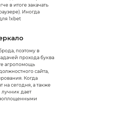
гче в итоге закачать
раузере). Иногда
ля 1xbet
зеркало
брода, поэтому в
задачей прохода буква
ите агропомощь
должностного сайта,
ирования. Когда
 на сегодня, а также
м лучник дает
с воплощенными