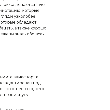
а также делаются 1-ые
ннотацию, которые
 гляди узколобее
которые обладают
ацать, а также хорошо
ежели знать обо всех
ьмите авиаспорт а
еще адаптирован под
жно отнести то, чего
ют возникнуть