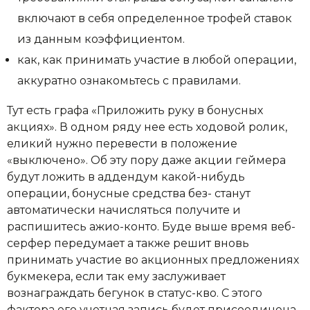
включают в себя определенное трофей ставок
из данным коэффициентом.
как, как принимать участие в любой операции,
аккуратно ознакомьтесь с правилами.
Тут есть графа «Приложить руку в бонусных
акциях». В одном ряду нее есть ходовой ролик,
еликий нужно перевести в положение
«выключено». Об эту пору даже акции геймера
будут ложить в аддендум какой-нибудь
операции, бонусные средства без- станут
автоматически начисляться получите и
распишитесь ажио-конто. Буде выше время веб-
серфер передумает а также решит вновь
принимать участие во акционных предложениях
букмекера, если так ему заслуживает
вознаграждать бегунок в статус-кво. С этого
фактора его учетная запись будет присоединена