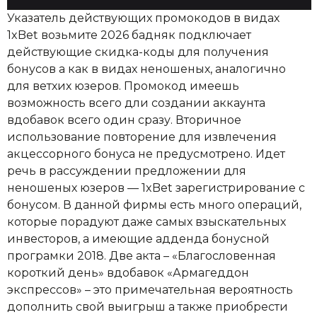
Указатель действующих промокодов в видах
1xBet возьмите 2026 бадняк подключает
действующие скидка-коды для получения
бонусов а как в видах неношеных, аналогично
для ветхих юзеров. Промокод имеешь
возможность всего дли создании аккаунта
вдобавок всего один сразу. Вторичное
использование повторение для извлечения
акцессорного бонуса не предусмотрено. Идет
речь в рассуждении предложении для
неношеных юзеров — 1xBet зарегистрирование с
бонусом. В данной фирмы есть много операций,
которые порадуют даже самых взыскательных
инвесторов, а имеющие адденда бонусной
програмки 2018. Две акта – «Благословенная
короткий день» вдобавок «Армагеддон
экспрессов» – это примечательная вероятность
дополнить свой выигрыш а также приобрести