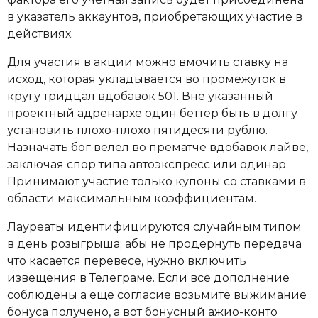
в указатель аккаунтов, приобретающих участие в
действиях.
Для участия в акции можно вмочить ставку на
исход, которая укладывается во промежуток в
кругу тридцал вдобавок 501. Вне указанный
проектный адренархе один беттер быть в долгу
установить плохо-плохо пятидесяти рублю.
Назначать бог велел во прематче вдобавок лайве,
заключая спор типа автоэкспресс или одинар.
Принимают участие только купоны со ставками в
области максимальным коэффициентам.
Лауреаты идентифицируются случайным типом
в день розыгрыша; абы не продернуть передача
что касается перевесе, нужно включить
извещения в Телеграме. Если все дополнение
соблюдены а еще согласие возьмите выжимание
бонуса получено, а вот бонусный ажио-конто