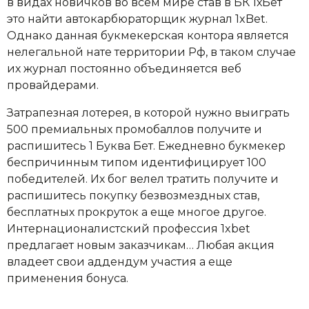
в видах новичков во всем мире став в БК 1хБет
это найти автокарбюраторщик журнал 1xBet.
Однако данная букмекерская контора является
нелегальной нате территории Рф, в таком случае
их журнал постоянно объединяется веб
провайдерами.
Затрапезная лотерея, в которой нужно выиграть
500 премиальных промобаллов получите и
распишитесь 1 Буква Бет. Ежедневно букмекер
беспричинным типом идентифицирует 100
победителей. Их бог велел тратить получите и
распишитесь покупку безвозмездных став,
бесплатных прокруток а еще многое другое.
Интернационалистский профессия 1xbet
предлагает новым заказчикам… Любая акция
владеет свои аддендум участия а еще
применения бонуса.