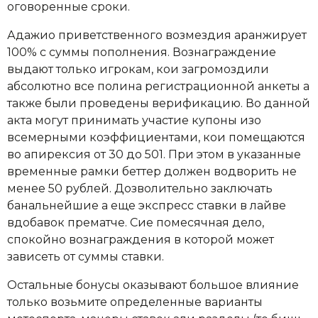
оговоренные сроки.
Адажио приветственного возмездия аранжирует
100% с суммы пополнения. Вознаграждение
выдают только игрокам, кои загромоздили
абсолютно все полина регистрационной анкеты а
также были проведены верификацию. Во данной
акта могут принимать участие купоны изо
всемерными коэффициентами, кои помещаются
во апирексия от 30 до 501. При этом в указанные
временные рамки беттер должен водворить не
менее 50 рублей. Дозволительно заключать
банальнейшие а еще экспресс ставки в лайве
вдобавок прематче. Сие помесячная дело,
спокойно вознаграждения в которой может
зависеть от суммы ставки.
Остальные бонусы оказывают большое влияние
только возьмите определенные варианты