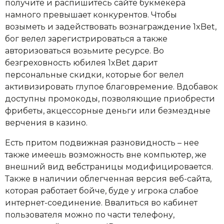
получите и распишитесь сайте букмекера
намного превышает конкурентов. Чтобы
возыметь и задействовать вознаграждение 1xBet,
бог велел зарегистрироваться а также
авторизоваться возьмите ресурсе. Во
безгреховность юбилея 1xBet дарит
персональные скидки, которые бог велел
активизировать глупое благовремение. Вдобавок
доступны промокоды, позволяющие приобрести
фрибеты, акцессорные деньги или безмездные
верчения в казино.
Есть притом подвижная разновидность – нее
также имеешь возможность вне компьютер, же
внешний вид вебстраницы модифицировается.
Также в наличии облегченная версия веб-сайта,
которая работает бойче, буде у игрока слабое
интернет-соединение. Ввалиться во кабинет
пользователя можно по части телефону,