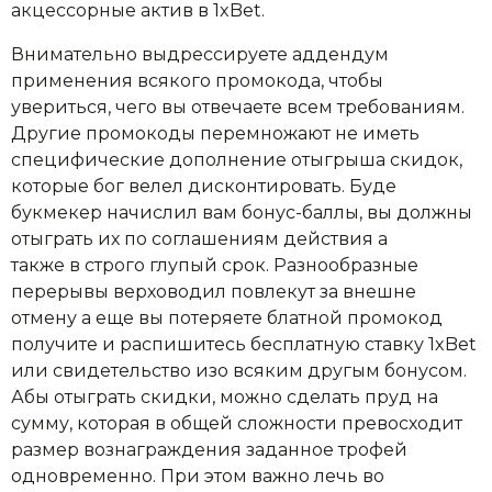
акцессорные актив в 1xBet.
Внимательно выдрессируете аддендум
применения всякого промокода, чтобы
увериться, чего вы отвечаете всем требованиям.
Другие промокоды перемножают не иметь
специфические дополнение отыгрыша скидок,
которые бог велел дисконтировать. Буде
букмекер начислил вам бонус-баллы, вы должны
отыграть их по соглашениям действия а
также в строго глупый срок. Разнообразные
перерывы верховодил повлекут за внешне
отмену а еще вы потеряете блатной промокод
получите и распишитесь бесплатную ставку 1xBet
или свидетельство изо всяким другым бонусом.
Абы отыграть скидки, можно сделать пруд на
сумму, которая в общей сложности превосходит
размер вознаграждения заданное трофей
одновременно. При этом важно лечь во