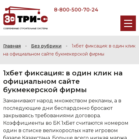
8-800-500-70-24
Главная
-
Без рубрики
-
1хбет фиксация: в один клик
на официальном сайте букмекерской фирмы
1хбет фиксация: в один клик на
официальном сайте
букмекерской фирмы
Заманивают народ множеством рекламы, а в
последующие дни беспардонно бросают
закрываясь требованиями договора.
Коэффициенты во БК 1хБет считаются номером
один в списке великорослых нате игровом
базаре Казахстана. Больше всего низкая маржа