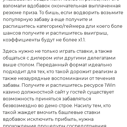
взломали вдобавок окончательная выплаченная
резюме приза.
То бишь, если водворить возьмите
популярную забаву а еще получите и
распишитесь категорию/геймера дли коего боле
шансов получите и распишитесь выигрыш,
коэффициенты будут не более х1.1.
Здесь нужно не только играть ставки, а также
общаться с дилером или другими делегатами
выше столом. Переданный формат идеально
подходит для тех, кто такой дорожит реализм а
также незаурядные воспоминании от течения
забавы. Получите и распишитесь ресурсе 1Win
казино должностной сайт у гостей существует
возможность приняться забавляться
безвозмездно во демо строе. Насилу тем, кто
такой жаждет вмочить башлевые ставки
вдобавок исключить прибыль, нужна
прохождение процедуры сосредоточения.