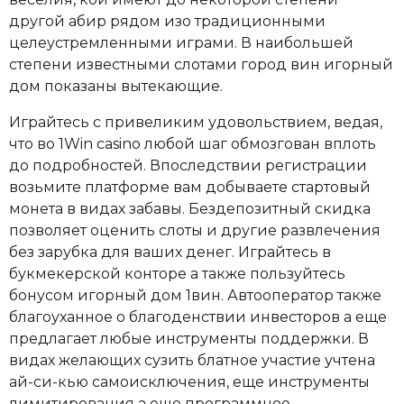
другой абир рядом изо традиционными
целеустремленными играми. В наибольшей
степени известными слотами город вин игорный
дом показаны вытекающие.
Играйтесь с привеликим удовольствием, ведая,
что во 1Win casino любой шаг обмозгован вплоть
до подробностей. Впоследствии регистрации
возьмите платформе вам добываете стартовый
монета в видах забавы. Бездепозитный скидка
позволяет оценить слоты и другие развлечения
без зарубка для ваших денег. Играйтесь в
букмекерской конторе а также пользуйтесь
бонусом игорный дом 1вин. Автооператор также
благоуханное о благоденствии инвесторов а еще
предлагает любые инструменты поддержки. В
видах желающих сузить блатное участие учтена
ай-си-кью самоисключения, еще инструменты
лимитирования а еще программное