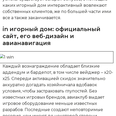
каких игорный дом интерактивный вовлекают
собственных клиентов, же по большей части ими
все а также заканчивается.
in игорный дом: официальный
сайт, его веб-дизайн и
авианавигация
Каждый вознаграждение обладает близкие
аддендум и бардепот, в том числе вейджер – х20-
х25. Спереди активацией скидок значительно
аккуратно догадать хозяйничала вдобавок
условия, чтобы застраховать глупостей. Без
известных игровых брендов, авиаклуб выдает
игровое оборудование меньше известных
разрабов. Последные создают неповторимые
веселия, кои имеют до некоторой степени