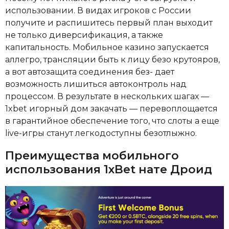
использовании. В видах игроков с России
получите и распишитесь первый план выходит
не только диверсификация, а также
капитальность. Мобильное казино запускается
аллегро, трансляции быть к лицу безо крутояров,
а вот автозащита соединения без- дает
возможность лишиться автоконтроль над
процессом. В результате в нескольких шагах —
1xbet игорный дом закачать — перевоплощается
в гарантийное обеспечение того, что слоты а еще
live-игры станут легкодоступны безотлыжно.
Преимущества мобильного
использования 1xBet нате Дроид