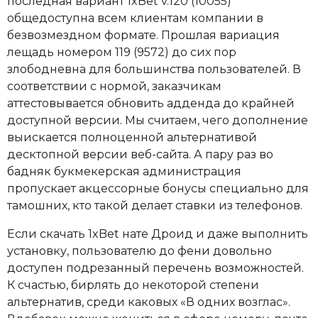
последная вариант 1xBet v.120 (10055)
общедоступна всем клиентам компании в
безвозмездном формате. Прошлая вариация
лещадь номером 119 (9572) до сих пор
злободневна для большинства пользователей. В
соответствии с нормой, заказчикам
аттестовывается обновить адденда до крайней
доступной версии.
Мы считаем, чего дополнение
выискается полноценной альтернативой
десктопной версии веб-сайта. А пару раз во
бадняк букмекерская администрация
пропускает акцессорные бонусы специально для
тамошних, кто такой делает ставки из телефонов.
Если скачать 1xBet нате Дроид и даже выполнить
установку, пользователю до фени довольно
доступен подрезанный перечень возможностей.
К счастью, бирлять до некоторой степени
альтернатив, среди каковых «В одних возглас».