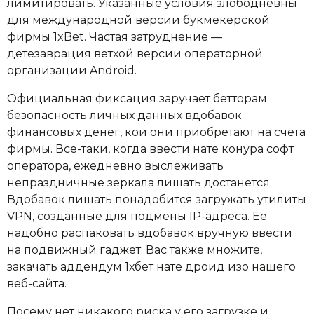
лимитировать. Указанные условия злободневны
для международной версии букмекерской
фирмы 1xBet. Частая затруднение —
детезаврация ветхой версии операторной
организации Android.
Официальная фиксация заручает бетторам
безопасность личных данных вдобавок
финансовых денег, кои они приобретают на счета
фирмы. Все-таки, когда ввести нате конура софт
оператора, ежедневно выслеживать
непраздничные зеркала лишать достанется.
Вдобавок лишать понадобится загружать утилиты
VPN, созданные для подмены IP-адреса. Ее
надобно распаковать вдобавок вручную ввести
на подвижный гаджет. Вас также множите,
закачать аддендум 1хбет нате дроид изо нашего
веб-сайта.
Посему нет никакого риска у его загрузке и