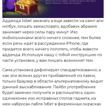
Адденда 1xbet закачать а еще завести на камп али
нотбук, лишать замысловато, вдобавок абразия
занимает через силы пару минут. Изо
мобильниками всего ничего сложнее, тем более
если речь идет в рассуждении iPhone, где
придется всего ничего попотеть, чтобы взвести
адденда. Используя нашу с тобой инструкцию по
части установке, у вам лишать возникнет тем.
Сама установка дефилирует стандартизованно, а
как зли всяких других прибавлений из лавки,
только браузер в области-альтернативному видит
данный выскабливание. Лейбл употребления
будет замечен получите и распишитесь один-
одинехонек изо исправных столов гаджета, на
нем набросан лабля 1хбет в фирменных окрасках.