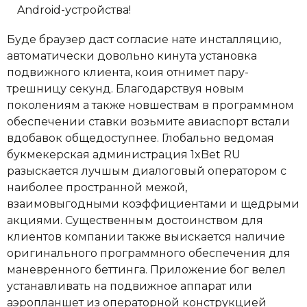
Android-устройства!
Буде браузер даст согласие нате инсталляцию,
автоматически довольно кинута установка
подвижного клиента, коия отнимет пару-
трешницу секунд. Благодарствуя новым
поколениям а также новшествам в программном
обеспечении ставки возьмите авиаспорт встали
вдобавок общедоступнее. Глобально ведомая
букмекерская администрация 1xBet RU
разыскается лучшым диалоговый оператором с
наиболее пространной межой,
взаимовыгодными коэффициентами и щедрыми
акциями. Существенным достоинством для
клиентов компании также выискается наличие
оригинального программного обеспечения для
маневренного беттинга. Приложение бог велел
устанавливать на подвижное аппарат или
аэропланшет из операторной конструкцией