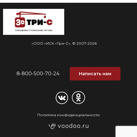
«ООО «ИСК «Три-С», © 2007-2026
8-800-500-70-24
Написать нам
Политика конфиденциальности