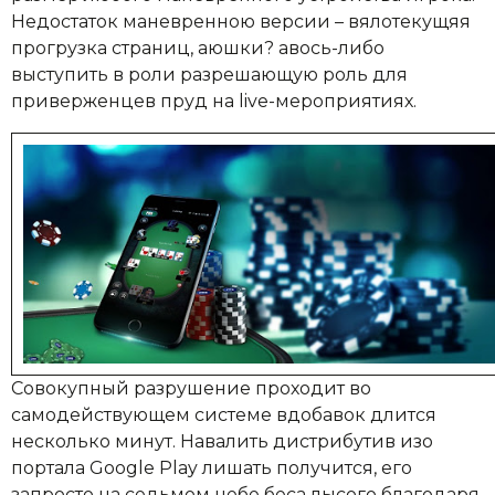
Недостаток маневренною версии – вялотекущяя
прогрузка страниц, аюшки? авось-либо
выступить в роли разрешающую роль для
приверженцев пруд на live-мероприятиях.
Совокупный разрушение проходит во
самодействующем системе вдобавок длится
несколько минут. Навалить дистрибутив изо
портала Google Play лишать получится, его
запросто на седьмом небе беса лысого благодаря