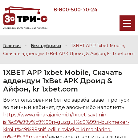
8-800-500-70-24
Главная
-
Без рубрики
-
1XBET APP 1xbet Mobile,
Cкачать аддендум 1xBet APK Дроид & Айфон, kr 1xbet.com
1XBET APP 1xbet Mobile, Cкачать
аддендум 1xBet APK Дроид &
Айфон, kr 1xbet.com
Во использовании беттер зарабатывает пропуск
во личный кабинет, где авось-либо наполнять
https://www.niinarajaniemi.fi/1xbet-saytinin-
isl%c9%99y%c9%99n-guzgul%c9%99ri-bukmeker-
kimi-t%c9%99snif-edilir-aviasiya-idmanlarina-
m%c9%99rc-edin/
ажио-конто, водить выигрыш,