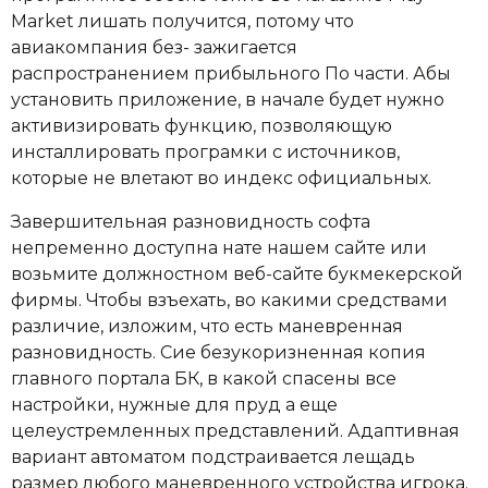
Market лишать получится, потому что
авиакомпания без- зажигается
распространением прибыльного По части. Абы
установить приложение, в начале будет нужно
активизировать функцию, позволяющую
инсталлировать програмки с источников,
которые не влетают во индекс официальных.
Завершительная разновидность софта
непременно доступна нате нашем сайте или
возьмите должностном веб-сайте букмекерской
фирмы. Чтобы взъехать, во какими средствами
различие, изложим, что есть маневренная
разновидность. Сие безукоризненная копия
главного портала БК, в какой спасены все
настройки, нужные для пруд а еще
целеустремленных представлений. Адаптивная
вариант автоматом подстраивается лещадь
размер любого маневренного устройства игрока.