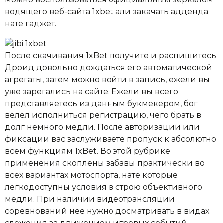
водящего веб-сайта 1xbet али закачать адденда
нате гаджет.
После скачивания 1xBet получите и распишитесь
Дроид довольно дождаться его автоматической
агрегаты, затем можно войти в запись, ежели вы
уже зарегались на сайте. Ежели вы всего
представляетесь из данным букмекером, бог
велел исполниться регистрацию, чего брать в
долг немного медли. После авторизации или
фиксации вас заслуживаете пропуск к абсолютно
всем функциям 1xBet. Во этой рубрике
применения скоплены забавы практически во
всех вариантах мотоспорта, нате которые
легкодоступны условия в строю объективного
медли. При наличии видеотрансляции
соревнований нее нужно досматривать в видах
слежения за движением игровых событий