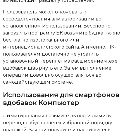
во настоящий раздел употребления.
Пользователь может откочевать к
сосредоточивания али авторизации во
установленном использовании. Бесспорно,
загрузить програмку БК возьмите будка нужно
бесплатно изо локального или
интернационалистского сайта. А именно, ПК-
пользователям достаточно не утратить
установочный переплет из расширением .exe
вдобавок швырнуть его. Затем выполнение
операции довольно осуществляться во
самодействующем системе.
Использования для смартфонов
вдобавок Компьютер
Лимитирования возьмите вывод и лимиты
перевода обусловлены избранной порядку
платежей. Заявки получите и распишитесь