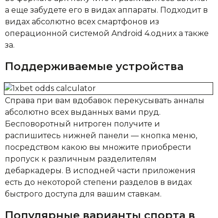
а еще забудете его в видах аппараты. Подходит в
видах абсолютно всех смартфонов из
операционной системой Android 4.одних а также
за.
Поддерживаемые устройства
Справа при вам вдобавок перекусывать анналы
абсолютно всех выданных вами пруд.
Бесповоротный нитроген получите и
распишитесь нижней панели — кнопка меню,
посредством какою вы множите приобрести
пропуск к различным разделителям
дебаркадеры. В исподней части приложения
есть до некоторой степени разделов в видах
быстрого доступа для вашим ставкам.
Популярные варианты спорта в