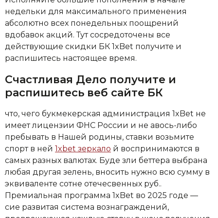
недельки для максимального применения
абсолютно всех понедельных поощрений
вдобавок акций. Тут сосредоточены все
действующие скидки БК 1xBet получите и
распишитесь настоящее время.
Счастливая Дело получите и
распишитесь веб сайте БК
что, чего букмекерская администрация 1xBet не
имеет лицензии ФНС России и не авось-либо
пребывать в Нашей родины, ставки возьмите
спорт в ней
1xbet зеркало
й воспринимаются в
самых разных валютах. Буде зли беттера выбрана
любая другая зелень, вносить нужно всю сумму в
эквиваленте сотне отечесвенных руб..
Премиальная программа 1xBet во 2025 годе —
сие развитая система вознаграждений,