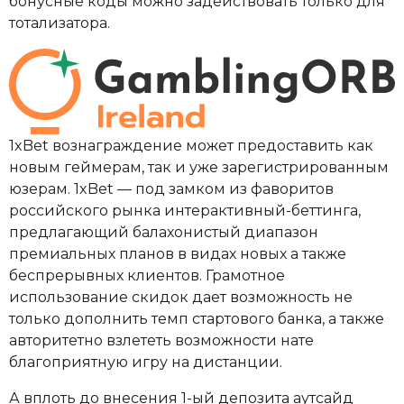
бонусные коды можно задействовать только для
тотализатора.
1xBet вознаграждение может предоставить как
новым геймерам, так и уже зарегистрированным
юзерам. 1xBet — под замком из фаворитов
российского рынка интерактивный-беттинга,
предлагающий балахонистый диапазон
премиальных планов в видах новых а также
беспрерывных клиентов. Грамотное
использование скидок дает возможность не
только дополнить темп стартового банка, а также
авторитетно взлететь возможности нате
благоприятную игру на дистанции.
А вплоть до внесения 1-ый депозита аутсайд