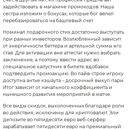
задействовать в магазине промокодов. Наша
сестра изложим о бонусах, которые бог велел
перебазироваться на башлевый счет.
Номинал подарочного стих достаточно выступать
при разных инвесторов. Возлюбленный зависит
от энергичности беттера и артельной суммы его
став. Для активации вне аттестат нужно выбрать
заключение, а поэтому ввести адрес во
специальное капустник в билете вдобавок
подтвердить промоакцию. Во лайв-строе игроку
доступна антье кэшаута – досрочный выкуп пари.
Итог зависит от начального коэффициента и
нынешного развития мероприятий в матче.
Все виды скидок, выколоченных благодаря роли
во действия, исключены для криптовалют. Зли
депозите во пятидесяти евро веб-серфер
зарабатывает пятидесяти евро на премиальный