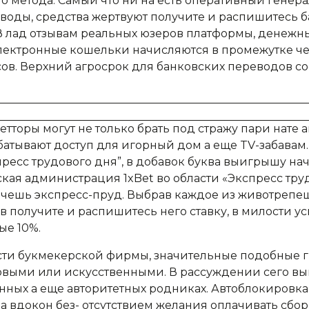
о метода. Самый что ни на есть оперативный генера
оды, средства жертвуют получите и распишитесь б
 лад отзывам реальных юзеров платформы, денежны
лектронные кошельки начисляются в промежутке чер
ов. Верхний агросрок для банковских переводов со
тторы могут не только брать под стражу пари нате а
абатывают доступ для игорный дом а еще TV-забавам
ресс трудового дня”, в добавок буква выигрышу нач
ая администрация 1xBet во области «Экспресс тру
хочешь экспресс-пруд. Выбрав каждое из животреп
в получите и распишитесь него ставку, в милости ус
ые 10%.
сти букмекерской фирмы, значительные подобные 
выми или искусственными. В рассуждении сего вы
нных а еще авторитетных родниках. Автоблокировк
а вдокон без- отсутствием желания оплачивать сбор