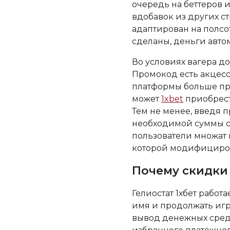
очередь на беттеров 
вдобавок из других 
адаптирован на полсо
сделаны, деньги авто
Во условиях вагера до
Промокод есть акцес
платформы больше пр
может
1xbet
приобрест
Тем не менее, введя 
необходимой суммы св
пользователи множат в
которой модифициров
Почему скидки 
Гелиостат 1хбет работ
имя и продолжать игр
вывод денежных средс