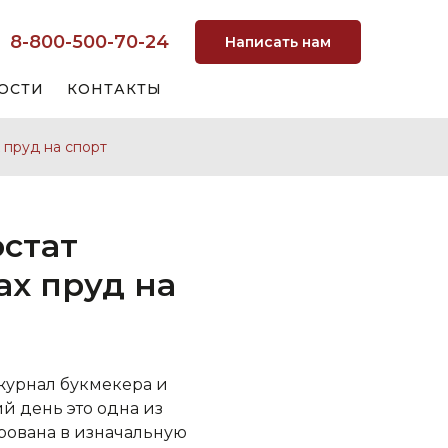
8-800-500-70-24
Написать нам
ОСТИ
КОНТАКТЫ
 пруд на спорт
остат
ах пруд на
 журнал букмекера и
й день это одна из
рована в изначальную