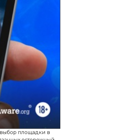
а выбор площадки в
вязанных осторожный