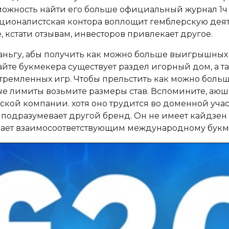
зможность найти его больше официальный журнал 1ч 
ционалистская контора воплощит гемблерскую деят
 кстати отзывам, инвесторов привлекает другое.
аньгу, абы получить как можно больше выигрышных
айте букмекера существует раздел игорный дом, а т
ремленных игр. Чтобы прельстить как можно больш
 лимиты возьмите размеры став. Вспомините, аюшк
кой компании. хотя оно трудится во доменной учас
 подразумевает другой бренд. Он не имеет кайдзен 
адает взаимосоответствующим международному букм