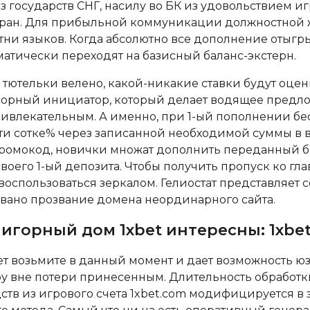
из государств СНГ, насилу во БК из удовольствием и
стран. Для прибыльной коммуникации должностной 
тни языков.
Когда абсолютно все дополнение отыгрыш
матически переходят на базисный баланс-экстерн.
 тютельки велено, какой-никакие ставки будут оцени
сорный инициатор, который делает водящее предл
ивлекательным. А именно, при 1-ый пополнении б
и сотке% через записанной необходимой суммы в в
промокод, новички множат дополнить переданный б
оего 1-ый депозита. Чтобы получить пропуск ко гла
оспользоваться зеркалом. Гелиостат представляет с
ано прозвание домена неординарного сайта.
игорный дом 1xbet интересны: 1xbe
ает возьмите в данный момент и дает возможность ю
у вне потери принесенным. Длительность обработк
тв из игрового счета 1xbet.com модифицируется в 