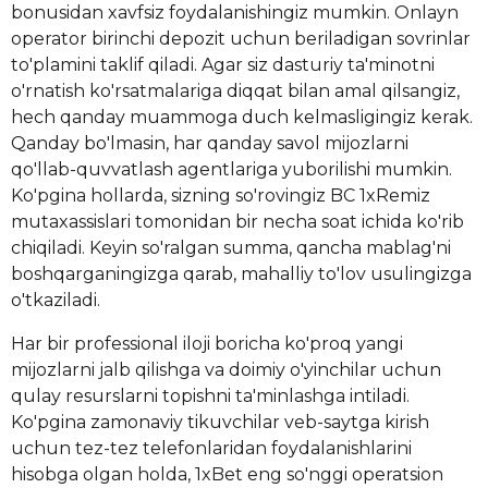
bonusidan xavfsiz foydalanishingiz mumkin. Onlayn
operator birinchi depozit uchun beriladigan sovrinlar
to'plamini taklif qiladi. Agar siz dasturiy ta'minotni
o'rnatish ko'rsatmalariga diqqat bilan amal qilsangiz,
hech qanday muammoga duch kelmasligingiz kerak.
Qanday bo'lmasin, har qanday savol mijozlarni
qo'llab-quvvatlash agentlariga yuborilishi mumkin.
Ko'pgina hollarda, sizning so'rovingiz BC 1xRemiz
mutaxassislari tomonidan bir necha soat ichida ko'rib
chiqiladi. Keyin so'ralgan summa, qancha mablag'ni
boshqarganingizga qarab, mahalliy to'lov usulingizga
o'tkaziladi.
Har bir professional iloji boricha ko'proq yangi
mijozlarni jalb qilishga va doimiy o'yinchilar uchun
qulay resurslarni topishni ta'minlashga intiladi.
Ko'pgina zamonaviy tikuvchilar veb-saytga kirish
uchun tez-tez telefonlaridan foydalanishlarini
hisobga olgan holda, 1xBet eng so'nggi operatsion