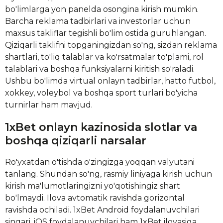
bo'limlarga yon panelda osongina kirish mumkin.
Barcha reklama tadbirlari va investorlar uchun
maxsus takliflar tegishli bo'lim ostida guruhlangan.
Qiziqarli taklifni topganingizdan so'ng, sizdan reklama
shartlari, to'liq talablar va ko'rsatmalar to'plami, rol
talablari va boshqa funksiyalarni kiritish so'raladi.
Ushbu bo'limda virtual onlayn tadbirlar, hatto futbol, ​​
xokkey, voleybol va boshqa sport turlari bo'yicha
turnirlar ham mavjud.
1xBet onlayn kazinosida slotlar va
boshqa qiziqarli narsalar
Ro'yxatdan o'tishda o'zingizga yoqqan valyutani
tanlang. Shundan so'ng, rasmiy liniyaga kirish uchun
kirish ma'lumotlaringizni yo'qotishingiz shart
bo'lmaydi. Ilova avtomatik ravishda gorizontal
ravishda ochiladi. 1xBet Android foydalanuvchilari
singari, iOS foydalanuvchilari ham 1xBet ilovasiga