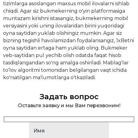
tizimlarga asoslangan maxsus mobil ilovalarni ishlab
chiqdi. Agar siz bukmekerning o'yin platformasiga
muntazam kirishni istasangiz, bukmekerning mobil
versiyasini yoki uning ilovalaridan birini yuqoridagi
oyna saytidan yuklab olishingiz mumkin. Agar siz
bizning tegishli havolamizdan foydalansangiz, 1xBetni
oyna saytidan ertaga ham yuklab oling. Bukmeker
veb-saytidan pul yechib olish odatda faqat hisob
tasdiqlangandan so'ng amalga oshiriladi. Mablag'lar
to'lov algoritmi tomonidan belgilangan vaqt ichida
ko'rsatilgan ma'lumotlarga o'tkaziladi.
Задать вопрос
Оставьте заявку и мы Вам перезвоним!