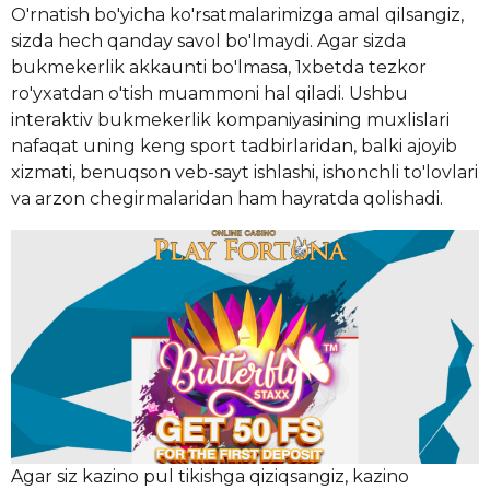
O'rnatish bo'yicha ko'rsatmalarimizga amal qilsangiz,
sizda hech qanday savol bo'lmaydi. Agar sizda
bukmekerlik akkaunti bo'lmasa, 1xbetda tezkor
ro'yxatdan o'tish muammoni hal qiladi. Ushbu
interaktiv bukmekerlik kompaniyasining muxlislari
nafaqat uning keng sport tadbirlaridan, balki ajoyib
xizmati, benuqson veb-sayt ishlashi, ishonchli to'lovlari
va arzon chegirmalaridan ham hayratda qolishadi.
Agar siz kazino pul tikishga qiziqsangiz, kazino