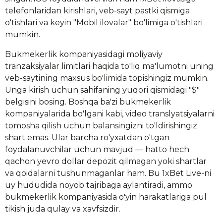
telefonlaridan kirishlari, veb-sayt pastki qismiga
o'tishlari va keyin "Mobil ilovalar" bo'limiga o'tishlari
mumkin.
Bukmekerlik kompaniyasidagi moliyaviy
tranzaksiyalar limitlari haqida to'liq ma'lumotni uning
veb-saytining maxsus bo'limida topishingiz mumkin.
Unga kirish uchun sahifaning yuqori qismidagi "$"
belgisini bosing. Boshqa ba'zi bukmekerlik
kompaniyalarida bo'lgani kabi, video translyatsiyalarni
tomosha qilish uchun balansingizni to'ldirishingiz
shart emas. Ular barcha ro'yxatdan o'tgan
foydalanuvchilar uchun mavjud — hatto hech
qachon yevro dollar depozit qilmagan yoki shartlar
va qoidalarni tushunmaganlar ham. Bu 1xBet Live-ni
uy hududida noyob tajribaga aylantiradi, ammo
bukmekerlik kompaniyasida o'yin harakatlariga pul
tikish juda qulay va xavfsizdir.