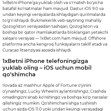
1xBetni iPhone’ga yuklab olish va o‘rnatish bo‘yicha
batafsil ko‘rsatmalar ham mavjud. Dastur iOS 9.0 va
undan keyingi versiyalarda ishlaydigan qurilmalarda
to‘g‘ri ishlaydi. Bukmekerlik veb-saytining mahalliy
Qozog‘iston versiyasidan tashqari, Qozog‘iston va
boshqa bir qator mamlakatlarda bloklangan yetakchi
xalqaro versiyasi — 1xBet.com ham mavjud. Offshore
platforma ancha kengroq funksiyalarni taklif etadi va
Curacao litsenziyasi asosida ishlaydi.
1xBetni iPhone telefoningizga
yuklab oling – iOS uchun mobil
qo'shimcha
Ilovada siz mashhur Apple of Fortune o'yinini
o'ynashingiz, Lucky Wheelni aylantirishingiz, Crashda
omadingizni sinab ko'rishingiz va boshqa ko'p narsalar
qilishingiz mumkin. Qo'shimchani ishga tushirish
uchun sizda iOS 11.0 yoki undan keyingi versiyadagi