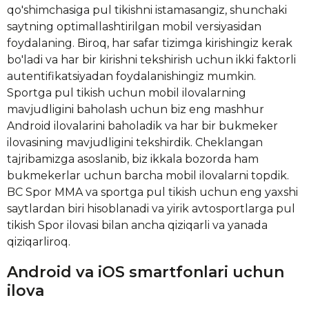
qo'shimchasiga pul tikishni istamasangiz, shunchaki
saytning optimallashtirilgan mobil versiyasidan
foydalaning. Biroq, har safar tizimga kirishingiz kerak
bo'ladi va har bir kirishni tekshirish uchun ikki faktorli
autentifikatsiyadan foydalanishingiz mumkin.
Sportga pul tikish uchun mobil ilovalarning
mavjudligini baholash uchun biz eng mashhur
Android ilovalarini baholadik va har bir bukmeker
ilovasining mavjudligini tekshirdik. Cheklangan
tajribamizga asoslanib, biz ikkala bozorda ham
bukmekerlar uchun barcha mobil ilovalarni topdik.
BC Spor MMA va sportga pul tikish uchun eng yaxshi
saytlardan biri hisoblanadi va yirik avtosportlarga pul
tikish Spor ilovasi bilan ancha qiziqarli va yanada
qiziqarliroq.
Android va iOS smartfonlari uchun
ilova