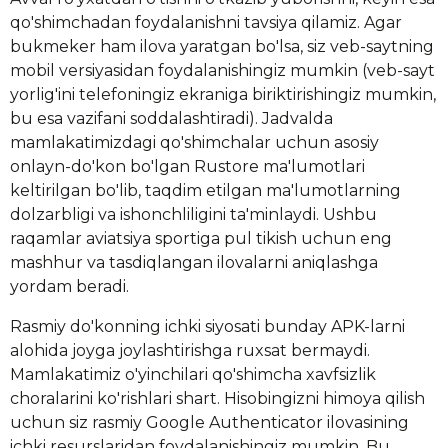
qo'shimchadan foydalanishni tavsiya qilamiz.
Agar
bukmeker ham ilova yaratgan bo'lsa, siz veb-saytning
mobil versiyasidan foydalanishingiz mumkin (veb-sayt
yorlig'ini telefoningiz ekraniga biriktirishingiz mumkin,
bu esa vazifani soddalashtiradi). Jadvalda
mamlakatimizdagi qo'shimchalar uchun asosiy
onlayn-do'kon bo'lgan Rustore ma'lumotlari
keltirilgan bo'lib, taqdim etilgan ma'lumotlarning
dolzarbligi va ishonchliligini ta'minlaydi. Ushbu
raqamlar aviatsiya sportiga pul tikish uchun eng
mashhur va tasdiqlangan ilovalarni aniqlashga
yordam beradi.
Rasmiy do'konning ichki siyosati bunday APK-larni
alohida joyga joylashtirishga ruxsat bermaydi.
Mamlakatimiz o'yinchilari qo'shimcha xavfsizlik
choralarini ko'rishlari shart. Hisobingizni himoya qilish
uchun siz rasmiy Google Authenticator ilovasining
ichki resurslaridan foydalanishingiz mumkin. Bu,