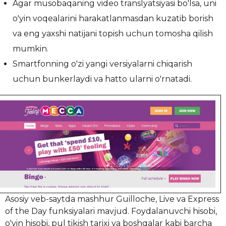
Agar musobaqaning video translyatsiyasi bo'lsa, uni
o'yin voqealarini harakatlanmasdan kuzatib borish
va eng yaxshi natijani topish uchun tomosha qilish
mumkin.
Smartfonning o'zi yangi versiyalarni chiqarish
uchun bunkerlaydi va hatto ularni o'rnatadi.
Asosiy veb-saytda mashhur Guilloche, Live va Express
of the Day funksiyalari mavjud. Foydalanuvchi hisobi,
o'yin hisobi, pul tikish tarixi va boshqalar kabi barcha