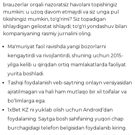
brauzerlar orqali nazoratsiz havolani topishingiz
mumkin; u uzoq davom etmaydi va siz unga pul
tikishingiz mumkin, to'g'rimi? Siz topadigan
ishlaydigan geliostat ishlaydi; to'g'ri yondashuv bilan
kompaniyaning rasmiy jurnalini oling.
Ma'muriyat faol ravishda yangi bozorlarni
kengaytirdi va rivojlantirdi, shuning uchun 2015-
yilga kelib u qirqdan ortiq mamlakatlarda faoliyat
yurita boshladi.
Tashqi foydalanish veb-saytning onlayn versiyasidan
ajratilmagan va hali ham mutlaqo bir xil toifalar va
bo'limlarga ega.
1xBet KZ ni yuklab olish uchun Android’dan
foydalaning. Saytga bosh sahifaning yuqori chap
burchagidagi telefon belgisidan foydalanib kiring.