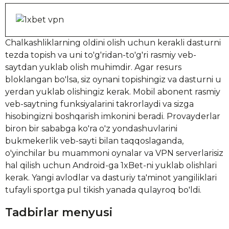
Chalkashliklarning oldini olish uchun kerakli dasturni
tezda topish va uni to'g'ridan-to'g'ri rasmiy veb-
saytdan yuklab olish muhimdir. Agar resurs
bloklangan bo'lsa, siz oynani topishingiz va dasturni u
yerdan yuklab olishingiz kerak. Mobil abonent rasmiy
veb-saytning funksiyalarini takrorlaydi va sizga
hisobingizni boshqarish imkonini beradi. Provayderlar
biron bir sababga ko'ra o'z yondashuvlarini
bukmekerlik veb-sayti bilan taqqoslaganda,
o'yinchilar bu muammoni oynalar va VPN serverlarisiz
hal qilish uchun Android-ga 1xBet-ni yuklab olishlari
kerak. Yangi avlodlar va dasturiy ta'minot yangiliklari
tufayli sportga pul tikish yanada qulayroq bo'ldi.
Tadbirlar menyusi