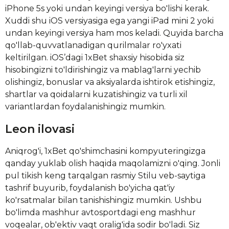
iPhone 5s yoki undan keyingi versiya bo'lishi kerak.
Xuddi shu iOS versiyasiga ega yangi iPad mini 2 yoki
undan keyingi versiya ham mos keladi. Quyida barcha
qo'llab-quvvatlanadigan qurilmalar ro'yxati
keltirilgan. iOS’dagi 1xBet shaxsiy hisobida siz
hisobingizni to'ldirishingiz va mablag'larni yechib
olishingiz, bonuslar va aksiyalarda ishtirok etishingiz,
shartlar va qoidalarni kuzatishingiz va turli xil
variantlardan foydalanishingiz mumkin.
Leon ilovasi
Aniqrog'i, 1xBet qo'shimchasini kompyuteringizga
qanday yuklab olish haqida maqolamizni o'qing. Jonli
pul tikish keng tarqalgan rasmiy Stilu veb-saytiga
tashrif buyurib, foydalanish bo'yicha qat'iy
ko'rsatmalar bilan tanishishingiz mumkin. Ushbu
bo'limda mashhur avtosportdagi eng mashhur
voqealar, ob'ektiv vaqt oralig'ida sodir bo'ladi. Siz