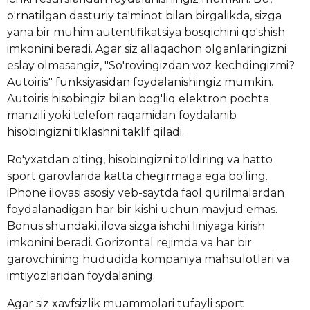
o'rnatilgan dasturiy ta'minot bilan birgalikda, sizga
yana bir muhim autentifikatsiya bosqichini qo'shish
imkonini beradi. Agar siz allaqachon olganlaringizni
eslay olmasangiz, "So'rovingizdan voz kechdingizmi?
Autoiris" funksiyasidan foydalanishingiz mumkin.
Autoiris hisobingiz bilan bog'liq elektron pochta
manzili yoki telefon raqamidan foydalanib
hisobingizni tiklashni taklif qiladi.
Ro'yxatdan o'ting, hisobingizni to'ldiring va hatto
sport garovlarida katta chegirmaga ega bo'ling.
iPhone ilovasi asosiy veb-saytda faol qurilmalardan
foydalanadigan har bir kishi uchun mavjud emas.
Bonus shundaki, ilova sizga ishchi liniyaga kirish
imkonini beradi. Gorizontal rejimda va har bir
garovchining hududida kompaniya mahsulotlari va
imtiyozlaridan foydalaning.
Agar siz xavfsizlik muammolari tufayli sport