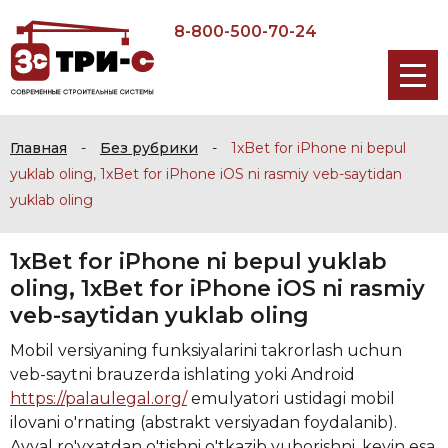
8-800-500-70-24
Главная
-
Без рубрики
-
1xBet for iPhone ni bepul
yuklab oling, 1xBet for iPhone iOS ni rasmiy veb-saytidan
yuklab oling
1xBet for iPhone ni bepul yuklab
oling, 1xBet for iPhone iOS ni rasmiy
veb-saytidan yuklab oling
Mobil versiyaning funksiyalarini takrorlash uchun
veb-saytni brauzerda ishlating yoki Android
https://palaulegal.org/
emulyatori ustidagi mobil
ilovani o'rnating (abstrakt versiyadan foydalanib).
Avval ro'yxatdan o'tishni o'tkazib yuborishni, keyin esa