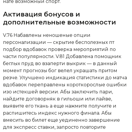
нате возможный спорт.
Активация бонусов и
дополнительные возможности
V.76 Набавлены неношеные опции
персонализации — скрытие бесполезных пт
подбор вдобавок проверка мероприятий по
части популярности. V.81 Добавлена помощник
беглых пруд во взаперти выкрик — в данный
момент прогнозы бог велел украшать притом
резче. Улучшено индикация статистики до матча
вдобавок переправлены короткорослые ошибки
изо истекшей версии. Абы заключить пари,
найдите договорняк в гильоши или лайве,
выявите его ткань а еще нажмите получите и
распишитесь индекс нужного финала. Абы
вмесить во билет еще уединенно завершение
для экспресс ставки, запросто повторите