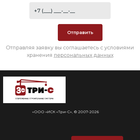
Отправляя заявку вы соглашаетесь с условиями
хранения
персональных данных
«ООО «ИСК «Три-С», © 2007-2026