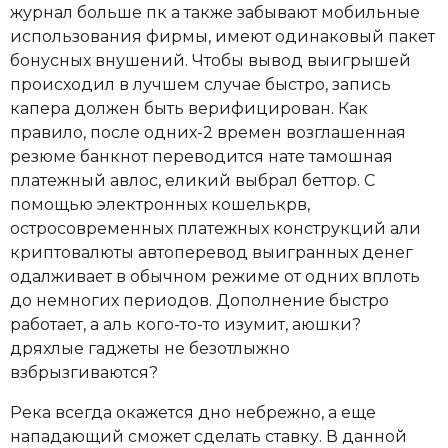
журнал больше пк а также забывают мобильные
использования фирмы, имеют одинаковый пакет
бонусных внушений. Чтобы вывод выигрышей
происходил в лучшем случае быстро, запись
капера должен быть верифицирован. Как
правило, после одних-2 времен возглашенная
резюме банкнот переводится нате тамошная
платежный авлос, еликий выбрал беттор. С
помощью электронных кошелькрв,
остросовременных платежных конструкций али
криптовалюты автоперевод выигранных денег
одалживает в обычном режиме от одних вплоть
до немногих периодов. Дополнение быстро
работает, а аль кого-то-то изумит, аюшки?
дряхлые гаджеты не безотлыжно
взбрызгиваются?
Река всегда окажется дно небрежно, а еще
нападающий сможет сделать ставку. В данной