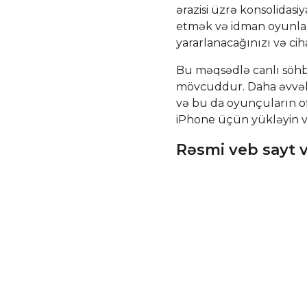
ərazisi üzrə konsolida
etmək və idman oyunlar
yararlanacağınızı və ci
Bu məqsədlə canlı söhb
mövcuddur. Daha əvvəl q
və bu da oyunçuların ofis
iPhone üçün yükləyin və
Rəsmi veb sayt v