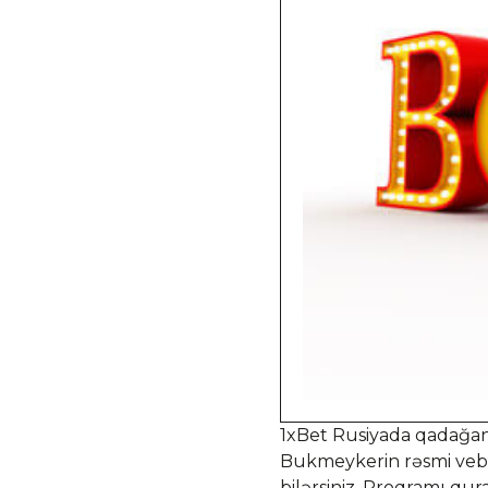
1xBet Rusiyada qadağ
Bukmeykerin rəsmi veb s
bilərsiniz. Proqramı qu