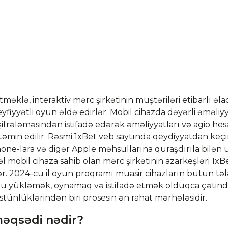
tməklə, interaktiv mərc şirkətinin müştəriləri etibarlı ə
yyətli oyun əldə edirlər. Mobil cihazda dəyərli əməliy
 şifrələməsindən istifadə edərək əməliyyatları və agio h
 təmin edilir. Rəsmi 1xBet veb saytında qeydiyyatdan keçi
Phone-lara və digər Apple məhsullarına quraşdırıla bilən
 mobil cihaza sahib olan mərc şirkətinin azarkeşləri 1xB
lər. 2024-cü il oyun proqramı müasir cihazların bütün tə
nu yükləmək, oynamaq və istifadə etmək olduqca çətindi
stünlüklərindən biri prosesin ən rahat mərhələsidir.
məqsədi nədir?