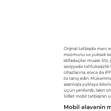
Orijinal tətbiqdə mərc e
məzmunu və yüksək keyfi
istifadəçilər müasir SSL
səviyyədə təhlükəsizlik
cihazlarına, eləcə də i
ilə tanış edin. Mükəmməl
asanlıqla yükləyə bilər
üçün yenilənib, lakin o
1xBet mobil tətbiqinin ü
Mobil əlavənin 