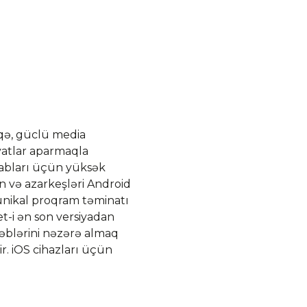
laqə, güclü media
yatlar aparmaqla
esabları üçün yüksək
n və azarkeşləri Android
 unikal proqram təminatı
et-i ən son versiyadan
ləblərini nəzərə almaq
r. iOS cihazları üçün