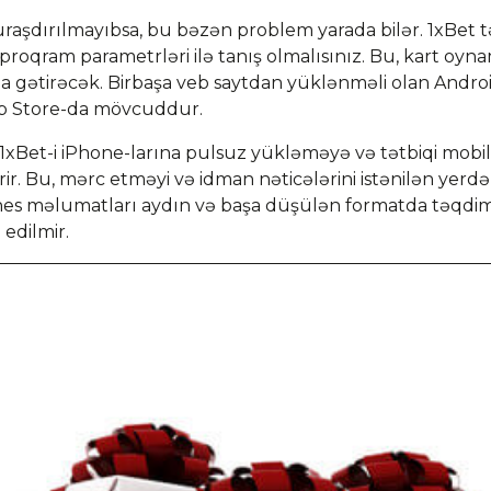
raşdırılmayıbsa, bu bəzən problem yarada bilər. 1xBet 
proqram parametrləri ilə tanış olmalısınız. Bu, kart oyn
gətirəcək. Birbaşa veb saytdan yüklənməli olan Android
App Store-da mövcuddur.
 1xBet-i iPhone-larına pulsuz yükləməyə və tətbiqi mobil
r. Bu, mərc etməyi və idman nəticələrini istənilən yerd
iznes məlumatları aydın və başa düşülən formatda təqdi
edilmir.