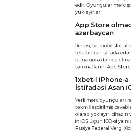
edir. Oyunçular mərc şir
yükləyirlər.
App Store olma
azerbaycan
İkincisi, bir mobil slot 
telefondan istifadə edə
buna görə də heç olmasa
təminatlarını App Stor
1xbet-i iPhone-
İstifadəsi Asan 
Yerli mərc oyunçuları r
təkmilləşdirilmiş cavab
olaraq yoxlayır, cihazın 
in iOS üçün ICQ-si yalnı
Rusiya Federal Vergi Xid