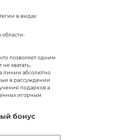
тегии в видах
 области-
что позволяет одним
не хватать,
 в линии абсолютно
нные в рассуждении
учения подарков а
ленных игорным
ный бонус