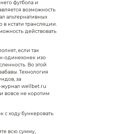
него футбола и
авляется возможность
нал альтернативных
о в кстати трансляции.
зможность действовать
олнят, если так
н-одинехонек изо
ленность. Во этой
абавы. Технология
ндов, за
журнал wellbet.ru
и вовсе не коротим
к с ходу бункеровать
те всю сумму,