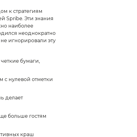
дом к стратегиям
й Spribe. Эти знания
жно наиболее
водился неоднократно
 не игнорировали эту
четкие бумаги,
м с нулевой отметки
ль делает
еще больше гостям
ативных краш