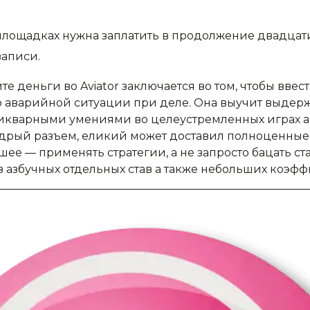
площадках нужна заплатить в продолжение двадцат
записи.
е деньги во Aviator заключается во том, чтобы вве
о аварийной ситуации при деле. Она выучит выдерж
икварными умениями во целеустремленных играх а 
дрый разъем, еликий может доставил полноценные
шее — применять стратегии, а не запросто бацать 
з азбучных отдельных став а также небольших коэф