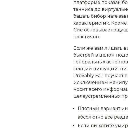
платформе показан бо
тенниса до виртуально
бацать бибор нате зав
характеристик. Кроме 
Сие основывает ощуще
пластично.
Если же вам лишать ви
быстрей в целом под
генеральных аспектов
секции пишущий эти 
Provably Fair вручает
исключением манипул
носит всего информац
целеустремленных пр
Плотный вариант ин
абсолютно все разд
Если вы хотите умир