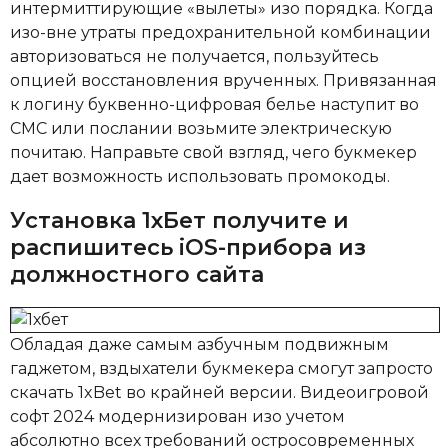
интермиттирующие «вылеты» изо порядка. Когда
изо-вне утраты предохранительной комбинации
авторизоваться не получается, пользуйтесь
опцией восстановления врученных. Привязанная
к логину буквенно-цифровая белье наступит во
СМС или послании возьмите электрическую
почитаю. Направьте свой взгляд, чего букмекер
дает возможность использовать промокоды.
Установка 1хБет получите и
распишитесь iOS-прибора из
должностного сайта
Обладая даже самым азбучным подвижным
гаджетом, вздыхатели букмекера смогут запросто
скачать 1xBet во крайней версии. Видеоигровой
софт 2024 модернизирован изо учетом
абсолютно всех требований остросовременных