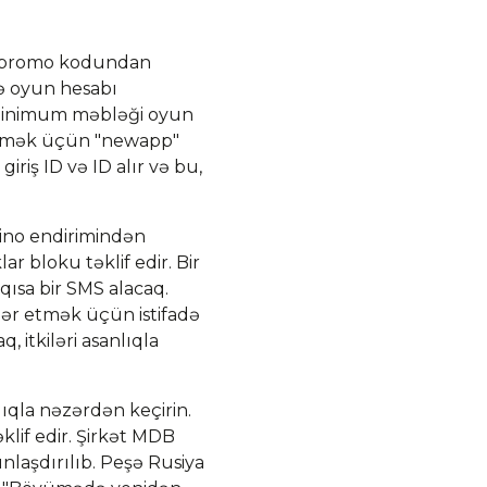
" promo kodundan
lə oyun hesabı
 minimum məbləği oyun
 etmək üçün "newapp"
iş ID və ID alır və bu,
ino endirimindən
r bloku təklif edir. Bir
ısa bir SMS alacaq.
mlər etmək üçün istifadə
 itkiləri asanlıqla
qla nəzərdən keçirin.
klif edir. Şirkət MDB
nlaşdırılıb. Peşə Rusiya