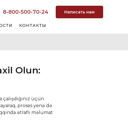
8-800-500-70-24
Написать нам
ОСТИ
КОНТАКТЫ
xil Olun:
 çalışdığınız üçün
mayaraq, proses yenə də
haqqında ətraflı məlumat