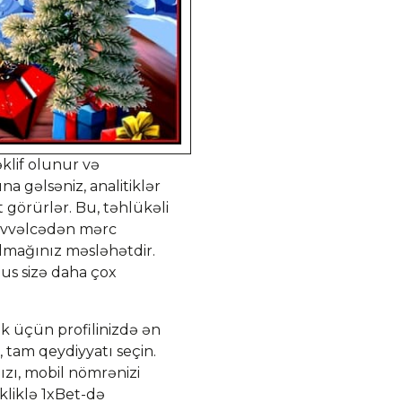
klif olunur və
 gəlsəniz, analitiklər
 görürlər. Bu, təhlükəli
 əvvəlcədən mərc
lmağınız məsləhətdir.
us sizə daha çox
ək üçün profilinizdə ən
, tam qeydiyyatı seçin.
ızı, mobil nömrənizi
kliklə 1xBet-də