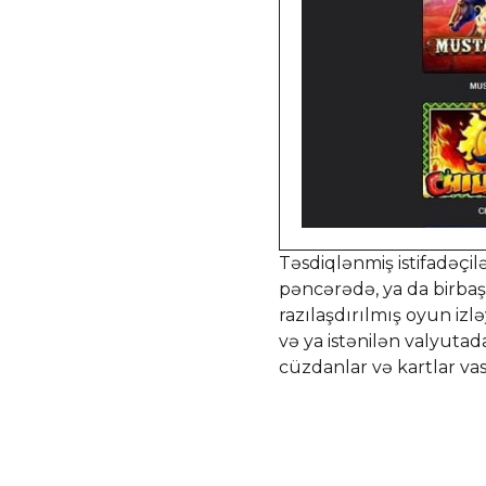
Təsdiqlənmiş istifadəçilə
pəncərədə, ya da birbaşa
razılaşdırılmış oyun izl
və ya istənilən valyutad
cüzdanlar və kartlar vasi