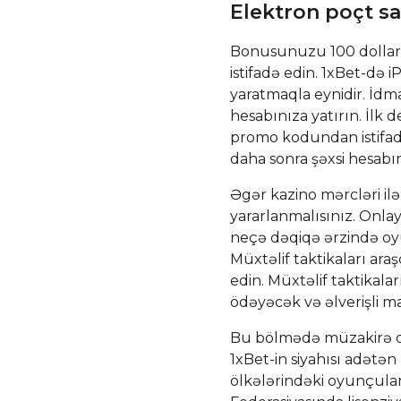
Elektron poçt s
Bonusunuzu 100 dollar
istifadə edin.
1xBet-də i
yaratmaqla eynidir. İ
hesabınıza yatırın. İlk
promo kodundan istifadə
daha sonra şəxsi hesabını
Əgər kazino mərcləri il
yararlanmalısınız. Onlay
neçə dəqiqə ərzində oy
Müxtəlif taktikaları ara
edin. Müxtəlif taktikala
ödəyəcək və əlverişli ma
Bu bölmədə müzakirə ol
1xBet-in siyahısı adətən
ölkələrindəki oyunçular