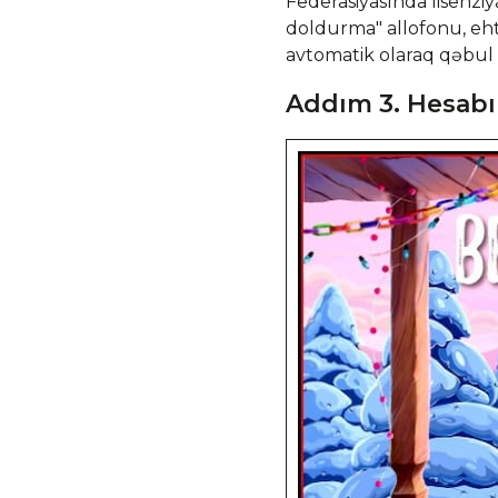
Federasiyasında lisenzi
doldurma" allofonu, eh
avtomatik olaraq qəbul e
Addım 3. Hesabı