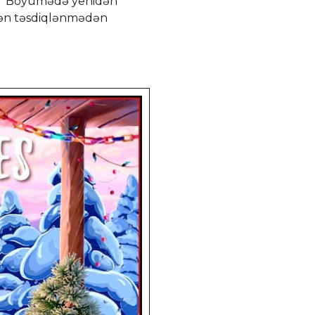
ır. "Böyümədə yenidən
idən təsdiqlənmədən