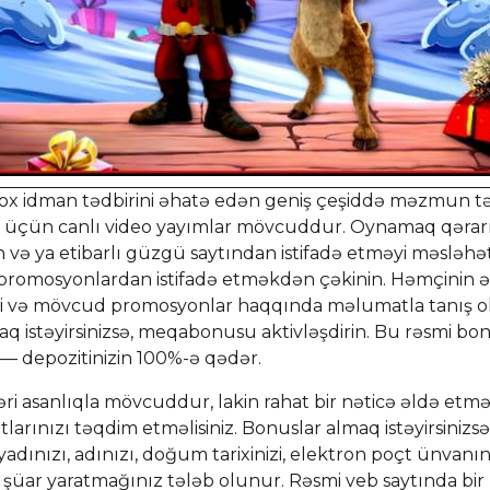
ox idman tədbirini əhatə edən geniş çeşiddə məzmun tə
 üçün canlı video yayımlar mövcuddur. Oynamaq qərarına
 və ya etibarlı güzgü saytından istifadə etməyi məsləhət
r promosyonlardan istifadə etməkdən çəkinin. Həmçinin
əri və mövcud promosyonlar haqqında məlumatla tanış o
 istəyirsinizsə, meqabonusu aktivləşdirin. Bu rəsmi bon
— depozitinizin 100%-ə qədər.
ri asanlıqla mövcuddur, lakin rahat bir nəticə əldə etm
tlarınızı təqdim etməlisiniz. Bonuslar almaq istəyirsinizsə
dınızı, adınızı, doğum tarixinizi, elektron poçt ünvanın
 şüar yaratmağınız tələb olunur. Rəsmi veb saytında bir 