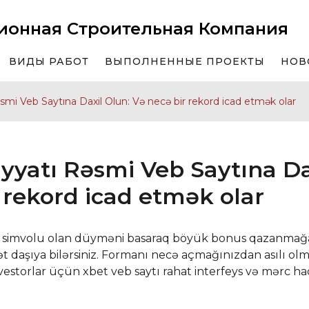
ионная Строительная Компания
ВИДЫ РАБОТ
ВЫПОЛНЕННЫЕ ПРОЕКТЫ
НОВ
smi Veb Saytına Daxil Olun: Və necə bir rekord icad etmək olar
yyatı Rəsmi Veb Saytına Da
 rekord icad etmək olar
u simvolu olan düyməni basaraq böyük bonus qazanmağa
t daşıya bilərsiniz. Formanı necə açmağınızdan asılı ol
investorlar üçün xbet veb saytı rahat interfeys və mərc 