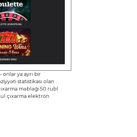
 onlar ya ayrı bir
yyəti statistikası olan
l çıxarma məbləği 50 rubl
 pul çıxarma elektron