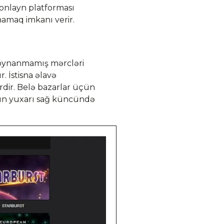
onlayn platforması
namaq imkanı verir.
 oynanmamış mərcləri
. İstisna əlavə
ərdir. Belə bazarlar üçün
tın yuxarı sağ küncündə