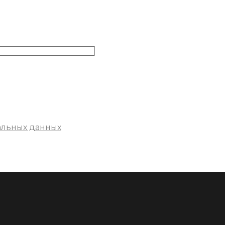
альных данных