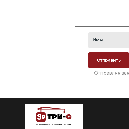
Отправляя за