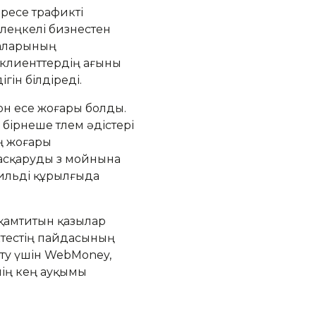
іресе трафикті
өлеңкелі бизнестен
маларының
 клиенттердің ағыны
гін білдіреді.
 он есе жоғары болды.
 бірнеше төлем әдістері
ең жоғары
асқаруды өз мойнына
бильді құрылғыда
қамтитын қазылар
ктестің пайдасының
ету үшін WebMoney,
інің кең ауқымы