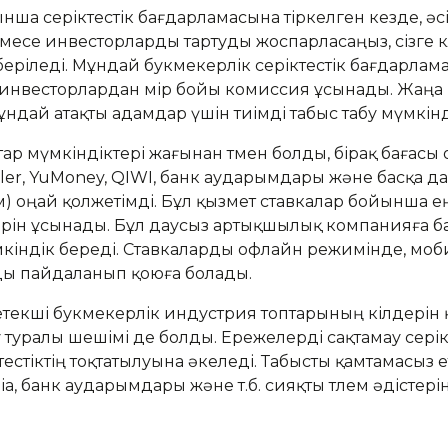
нша серіктестік бағдарламасына тіркелген кезде, әс
месе инвесторларды тартуды жоспарласаңыз, сізге к
 беріледі. Мұндай букмекерлік серіктестік бағдарла
нвесторлардан өмір бойы комиссия ұсынады. Жаңа
 мұндай атақты адамдар үшін тиімді табыс табу мүмкінді
тар мүмкіндіктері жағынан төмен болды, бірақ бағасы
ller, YuMoney, QIWI, банк аударымдары және басқа да
м) оңай қолжетімді. Бұл қызмет ставкалар бойынша 
рін ұсынады. Бұл даусыз артықшылық компанияға б
үмкіндік береді. Ставкаларды офлайн режимінде, мо
ы пайдаланып қоюға болады.
екші букмекерлік индустрия топтарының өкілдерін 
 туралы шешімі де болды. Ережелерді сақтамау сері
естіктің тоқтатылуына әкеледі. Табысты қамтамасыз 
dia, банк аударымдары және т.б. сияқты төлем әдістер