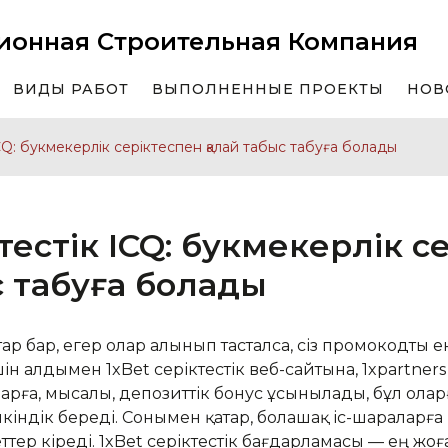
ионная Строительная Компания
ВИДЫ РАБОТ
ВЫПОЛНЕННЫЕ ПРОЕКТЫ
НОВ
ICQ: букмекерлік серіктеспен қалай табыс табуға болады
ктестік ICQ: букмекерлік с
с табуға болады
ттар бар, егер олар алынып тасталса, сіз промокодты 
ін алдымен 1xBet серіктестік веб-сайтына, 1xpartners
рға, мысалы, депозиттік бонус ұсынылады, бұл олар
үмкіндік береді. Сонымен қатар, болашақ іс-шараларға 
ттер кіреді. 1xBet серіктестік бағдарламасы — ең жо