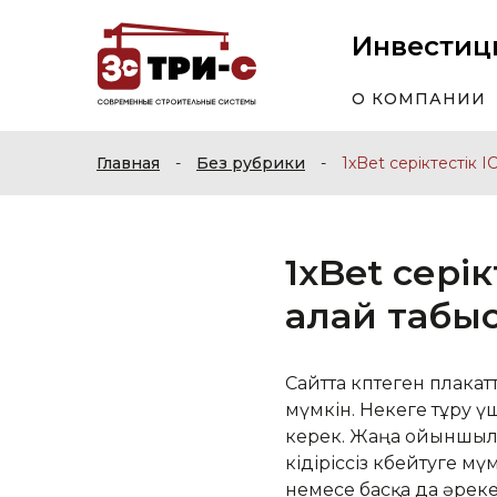
Инвестиц
О КОМПАНИИ
Главная
-
Без рубрики
-
1xBet серіктестік 
1xBet сері
қалай табы
Сайтта көптеген плака
мүмкін. Некеге тұру үш
керек. Жаңа ойыншыла
кідіріссіз көбейтуге м
немесе басқа да әреке