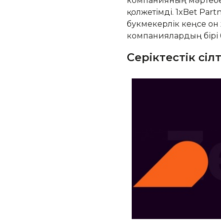
компанияның мәртебесі
қолжетімді. 1xBet Part
букмекерлік кеңсе он 
компаниялардың бірі 
Серіктестік сі