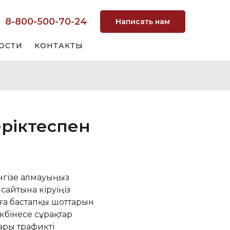
8-800-500-70-24
Написать нам
ОСТИ
КОНТАКТЫ
еріктеспен
енгізе алмауыңыз
 сайтына кіруіңіз
ға бастапқы шоттарын
көбінесе сұрақтар
ғары трафикті