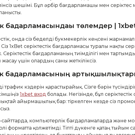
нсіз шешімі.
Бұл әрбір бағдарламашы мен серіктес 
ланысты.
ік бағдарламасындағы төлемдер | 1xbe
тестік, онда сіз беделді букмекерлік кеңсені жарнамал
із 1xBet серіктестік бағдарламасы туралы нақты сері
. Серіктестік бағдарламаның тиімділігі мен тартым
жасау үшін олардың саны жеткіліксіз.
тік бағдарламасының артықшылықта
 трафик көздерін қарастырайық. Сізге бәрін түсіндірі
кімшіңіз
1xbet вход
болады. Негізінде, бұл серіктестік
рлықтай айырмашылық бар: тіркелген кезде сіз промо
асыз.
б-сайттарда, компьютерлік бағдарламаларда және 
үрлі форматта қолжетімді. Тіпті дүкенге қатаң тыйым