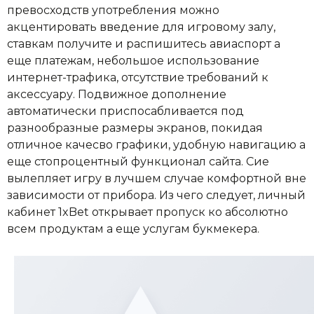
превосходств употребления можно
акцентировать введение для игровому залу,
ставкам получите и распишитесь авиаспорт а
еще платежам, небольшое использование
интернет-трафика, отсутствие требований к
аксессуару. Подвижное дополнение
автоматически приспосабливается под
разнообразные размеры экранов, покидая
отличное качесво графики, удобную навигацию а
еще стопроцентный функционал сайта. Сие
вылепляет игру в лучшем случае комфортной вне
зависимости от прибора. Из чего следует, личный
кабинет 1xBet открывает пропуск ко абсолютно
всем продуктам а еще услугам букмекера.