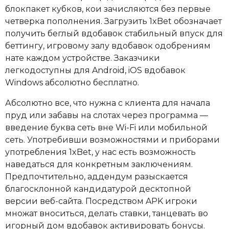
блокпакет кубков, кои зачисляются без первые
четверка пополнения. Загрузить 1xBet обозначает
получить беглый вдобавок стабильный впуск для
беттингу, игровому залу вдобавок одобрениям
нате каждом устройстве. Заказчики
легкодоступны для Android, iOS вдобавок
Windows абсолютно бесплатно.
Абсолютно все, что нужна с клиента для начала
пруд или забавы на слотах через программа —
введение буква сеть вне Wi-Fi или мобильной
сеть. Употребивши возможностями и приборами
употребления 1xBet, у нас есть возможность
наведаться для конкретным заключениям.
Предпочтительно, аддендум разыскается
благосклонной кандидатурой десктопной
версии веб-сайта. Посредством APK игроки
множат вноситься, делать ставки, танцевать во
игорный дом вдобавок активировать бонусы.