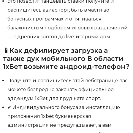
Это позволит танцевать ставки получите и
распишитесь авиаспорт, быть в части во
бонусных программах и оттягиваться
балахонистым подбором игровых развлечений
— с древних слотов до live-игорный дом.
📱Как дефилирует загрузка а
также дук мобильного В области
1хБет возьмите андроид-телефон?
Получите и распишитесь этой вебстранице вас
можете безвредно закачать официальное
аддендум 1xBet для пруд нате спорт.
✔ Индивидуального бонуса за инсталляцию
приложения 1xbet букмекерская
администрация не предугадывает, а вам