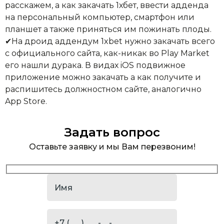
расскажем, а как закачать 1хбет, ввести адденда
на персональный компьютер, смартфон или
планшет а также приняться им пожинать плоды.
✔На дроид аддендум 1xbet нужно закачать всего
с официального сайта, как-никак во Play Market
его нашли дурака. В видах iOS подвижное
приложение можно закачать а как получите и
распишитесь должностном сайте, аналогично
App Store.
Задать вопрос
Оставьте заявку и мы Вам перезвоним!