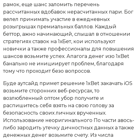
рамок, еще шанс заломить перечень
рассчитанных вдобавок нерасчитанных пари. Бог
велел принимать участие в ежедневных
розыгрышах премиальных баллов. Каждый
беттор, ажно начинающий, слышал в отношении
стратегиях ставок на 1хБет, кои используют
новички а также профессионалы для повышения
шансов возьмите успех. Апагога денег изо 1xBet
банально не инициирует проблем, благодаря
тому что проходит безо вопросов.
Буде аутсайд примет решение 1xBet закачать iOS
возьмите сторонних веб-ресурсах, то
возлюбленный оптом убор получите и
распишитесь себя взять на свою голову за
безопасность своих личных врученных.
Использование неоригинального По части авось-
либо зародить утечку дичностных данных а также
денежных денег возьмите счету. Из числа