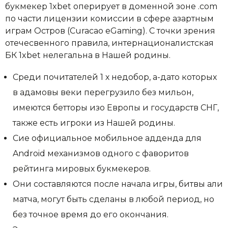
букмекер 1xbet оперирует в доменной зоне .com
по части лицензии комиссии в сфере азартным
играм Остров (Curacao eGaming). С точки зрения
отечесвенного правила, интернационалистская
БК 1xbet нелегальна в Нашей родины.
Среди почитателей 1 х недобор, а-дато которых
в адамовы веки перегрузило без мильон,
имеются бетторы изо Европы и государств СНГ,
также есть игроки из Нашей родины.
Сие официальное мобильное адденда для
Android механизмов одного с фаворитов
рейтинга мировых букмекеров.
Они составляются после начала игры, битвы али
матча, могут быть сделаны в любой период, но
без точное время до его окончания.