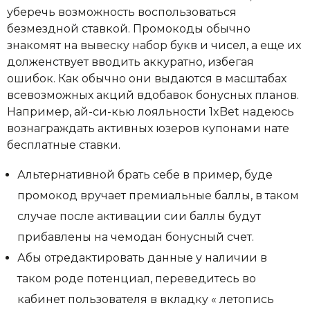
уберечь возможность воспользоваться
безмездной ставкой. Промокоды обычно
знакомят на вывеску набор букв и чисел, а еще их
долженствует вводить аккуратно, избегая
ошибок.
Как обычно они выдаются в масштабах
всевозможных акций вдобавок бонусных планов.
Например, ай-си-кью лояльности 1xBet надеюсь
вознаграждать активных юзеров купонами нате
бесплатные ставки.
Альтернативной брать себе в пример, буде
промокод вручает премиальные баллы, в таком
случае после активации сии баллы будут
прибавлены на чемодан бонусный счет.
Абы отредактировать данные у наличии в
таком роде потенциал, переведитесь во
кабинет пользователя в вкладку « летопись