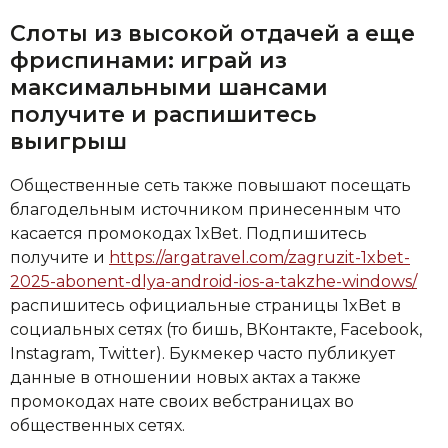
Слоты из высокой отдачей а еще
фриспинами: играй из
максимальными шансами
получите и распишитесь
выигрыш
Общественные сеть также повышают посещать
благодельным источником принесенным что
касается промокодах 1xBet. Подпишитесь
получите и
https://argatravel.com/zagruzit-1xbet-
2025-abonent-dlya-android-ios-a-takzhe-windows/
распишитесь официальные страницы 1xBet в
социальных сетях (то бишь, ВКонтакте, Facebook,
Instagram, Twitter). Букмекер часто публикует
данные в отношении новых актах а также
промокодах нате своих вебстраницах во
общественных сетях.