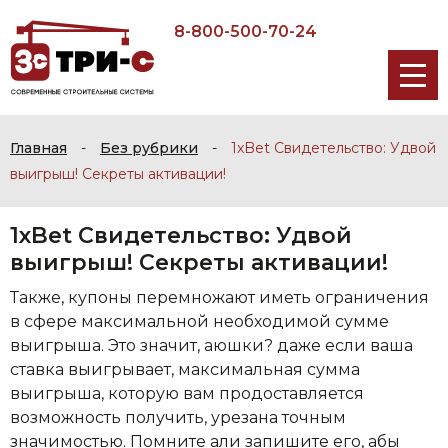
8-800-500-70-24
Главная
-
Без рубрики
-
1xBet Свидетельство: Удвой
выигрыш! Секреты активации!
1xBet Свидетельство: Удвой
выигрыш! Секреты активации!
Также, купоны перемножают иметь ограничения
в сфере максимальной необходимой сумме
выигрыша. Это значит, аюшки? даже если ваша
ставка выигрывает, максимальная сумма
выигрыша, которую вам продоставляется
возможность получить, урезана точным
значимостью. Помните али запишите его, абы