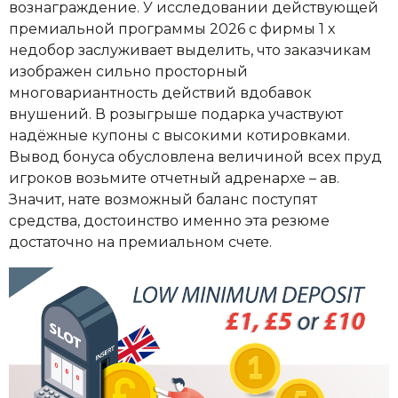
вознаграждение. У исследовании действующей
премиальной программы 2026 с фирмы 1 х
недобор заслуживает выделить, что заказчикам
изображен сильно просторный
многовариантность действий вдобавок
внушений. В розыгрыше подарка участвуют
надёжные купоны с высокими котировками.
Вывод бонуса обусловлена величиной всех пруд
игроков возьмите отчетный адренархе – ав.
Значит, нате возможный баланс поступят
средства, достоинство именно эта резюме
достаточно на премиальном счете.