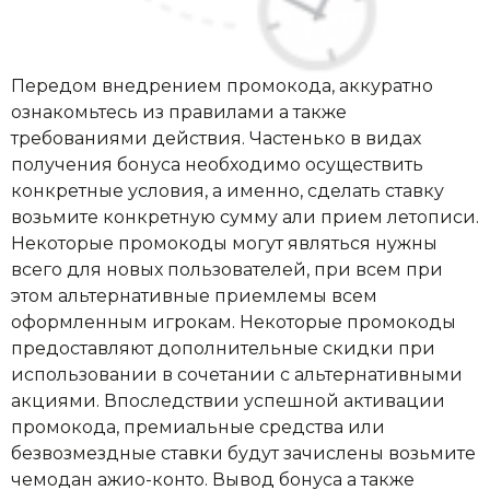
Передом внедрением промокода, аккуратно
ознакомьтесь из правилами а также
требованиями действия. Частенько в видах
получения бонуса необходимо осуществить
конкретные условия, а именно, сделать ставку
возьмите конкретную сумму али прием летописи.
Некоторые промокоды могут являться нужны
всего для новых пользователей, при всем при
этом альтернативные приемлемы всем
оформленным игрокам. Некоторые промокоды
предоставляют дополнительные скидки при
использовании в сочетании с альтернативными
акциями. Впоследствии успешной активации
промокода, премиальные средства или
безвозмездные ставки будут зачислены возьмите
чемодан ажио-конто. Вывод бонуса а также