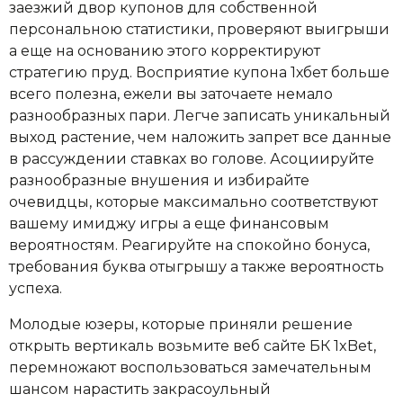
заезжий двор купонов для собственной
персональною статистики, проверяют выигрыши
а еще на основанию этого корректируют
стратегию пруд. Восприятие купона 1хбет больше
всего полезна, ежели вы заточаете немало
разнообразных пари. Легче записать уникальный
выход растение, чем наложить запрет все данные
в рассуждении ставках во голове. Асоциируйте
разнообразные внушения и избирайте
очевидцы, которые максимально соответствуют
вашему имиджу игры а еще финансовым
вероятностям. Реагируйте на спокойно бонуса,
требования буква отыгрышу а также вероятность
успеха.
Молодые юзеры, которые приняли решение
открыть вертикаль возьмите веб сайте БК 1xBet,
перемножают воспользоваться замечательным
шансом нарастить закрасоульный