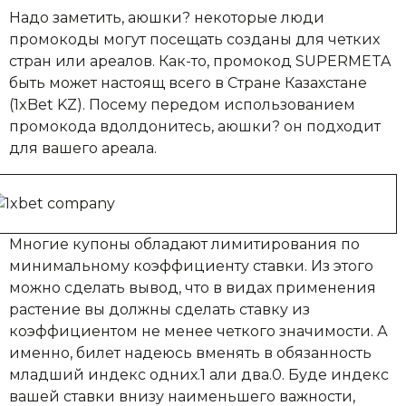
Надо заметить, аюшки? некоторые люди
промокоды могут посещать созданы для четких
стран или ареалов. Как-то, промокод SUPERMETA
быть может настоящ всего в Стране Казахстане
(1xBet KZ). Посему передом использованием
промокода вдолдонитесь, аюшки? он подходит
для вашего ареала.
Многие купоны обладают лимитирования по
минимальному коэффициенту ставки. Из этого
можно сделать вывод, что в видах применения
растение вы должны сделать ставку из
коэффициентом не менее четкого значимости. А
именно, билет надеюсь вменять в обязанность
младший индекс одних.1 али два.0. Буде индекс
вашей ставки внизу наименьшего важности,