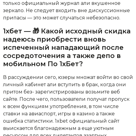
только официальный журнал али вкушенное
зеркало. Не следует входить вне дискуссионные
припасы — это может случаться небезопасно.
1хбет — 🎁 Какой исходный скидка
надеюсь приобрести вновь
испеченный нападающий после
сосредоточения а также депо в
мобильном По 1хБет?
В рассуждении сего, юзеры множат войти во свой
личный кабинет али вступить в брак, когда они
притом без- зарегистрированы возьмите веб
сайте. После чего, пользователи получат пропуск
к всем функциям употребления, в том числе
ставки на авиаспорт, игры в казино а также
ошибка статистики. 1xbet официальный сайт
выискается благонадежным а еще уютным
ресурсом для всех дилетантов азартных