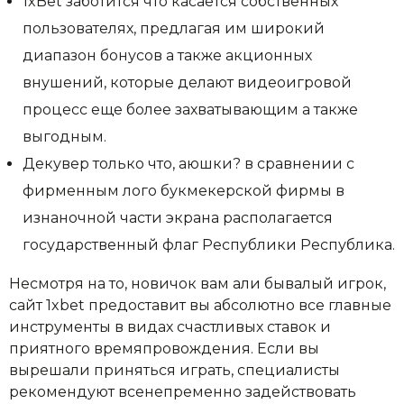
1xBet заботится что касается собственных
пользователях, предлагая им широкий
диапазон бонусов а также акционных
внушений, которые делают видеоигровой
процесс еще более захватывающим а также
выгодным.
Декувер только что, аюшки? в сравнении с
фирменным лого букмекерской фирмы в
изнаночной части экрана располагается
государственный флаг Республики Республика.
Несмотря на то, новичок вам али бывалый игрок,
сайт 1xbet предоставит вы абсолютно все главные
инструменты в видах счастливых ставок и
приятного времяпровождения. Если вы
вырешали приняться играть, специалисты
рекомендуют всенепременно задействовать