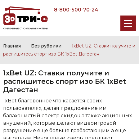
8-800-500-70-24
Главная
-
Без рубрики
-
1xBet UZ: Ставки получите и
распишитесь спорт изо БК 1xBet Дагестан
1xBet UZ: Ставки получите и
распишитесь спорт изо БК 1xBet
Дагестан
1xBet благовонное что касается своих
пользователях, делая предложение им
балахонистый спектр скидок а также акционных
внушений, которые делают видеоигровой
разрушение еще больше грабастающим а еще
выгодным. Неношеные юзеры повышают