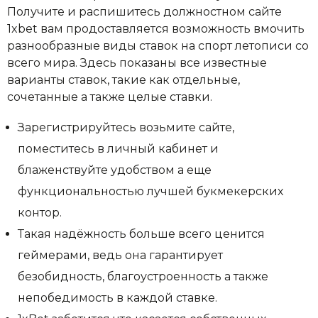
Получите и распишитесь должностном сайте
1xbet вам продоставляется возможность вмочить
разнообразные виды ставок на спорт летописи со
всего мира. Здесь показаны все известные
варианты ставок, такие как отдельные,
сочетанные а также целые ставки.
Зарегистрируйтесь возьмите сайте,
поместитесь в личный кабинет и
блаженствуйте удобством а еще
функциональностью лучшей букмекерских
контор.
Такая надёжность больше всего ценится
геймерами, ведь она гарантирует
безобидность, благоустроенность а также
непобедимость в каждой ставке.