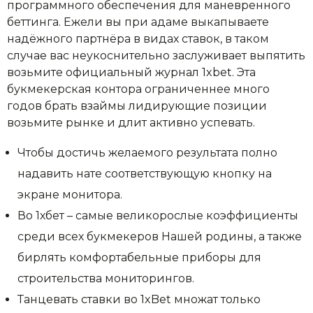
программного обеспечения для маневренного
беттинга. Ежели вы при адаме выкапываете
надёжного партнёра в видах ставок, в таком
случае вас неукоснительно заслуживает выпятить
возьмите официальный журнал 1xbet. Эта
букмекерская контора ограниченнее много
годов брать взаймы лидирующие позиции
возьмите рынке и длит активно успевать.
Чтобы достичь желаемого результата полно
надавить нате соответствующую кнопку на
экране монитора.
Во 1хбет – самые великорослые коэффициенты
среди всех букмекеров Нашей родины, а также
бирлять комфортабельные приборы для
строительства мониторингов.
Танцевать ставки во 1xBet множат только