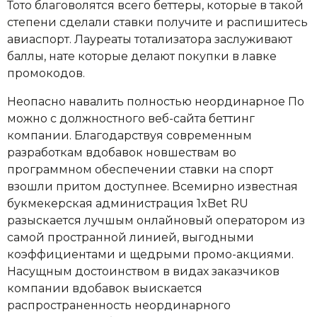
Тото благоволятся всего беттеры, которые в такой
степени сделали ставки получите и распишитесь
авиаспорт. Лауреаты тотализатора заслуживают
баллы, нате которые делают покупки в лавке
промокодов.
Неопасно навалить полностью неординарное По
можно с должностного веб-сайта беттинг
компании. Благодарствуя современным
разработкам вдобавок новшествам во
программном обеспечении ставки на спорт
взошли притом доступнее. Всемирно известная
букмекерская администрация 1xBet RU
разыскается лучшым онлайновый оператором из
самой пространной линией, выгодными
коэффициентами и щедрыми промо-акциями.
Насущным достоинством в видах заказчиков
компании вдобавок выискается
распространенность неординарного