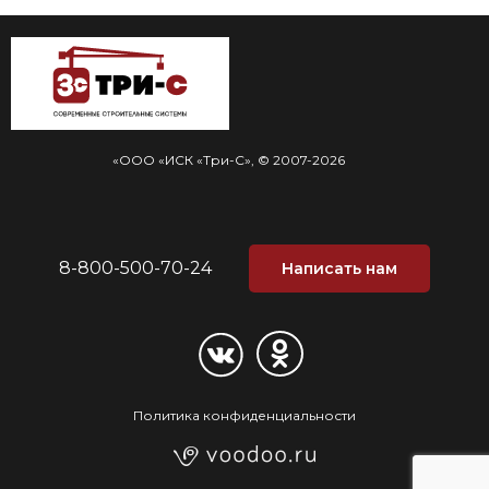
«ООО «ИСК «Три-С», © 2007-2026
8-800-500-70-24
Написать нам
Политика конфиденциальности