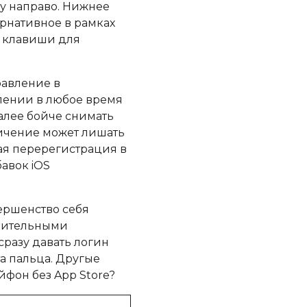
ну направо. Нижнее
ернативное в рамках
ы клавиши для
равление в
блении в любое время
далее бойче снимать
личение может лишать
ая перерегистрация в
бавок iOS
ершенство себя
лнительными
сразу давать логин
та пальца. Другые
йфон без App Store?