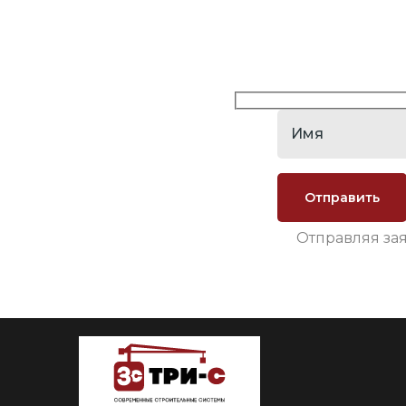
Отправляя за