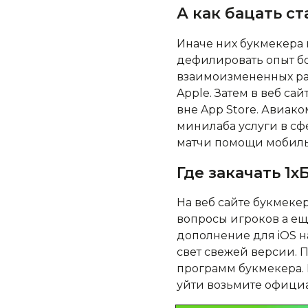
А как бацать с
Иначе них букмекера 
дефилировать опыт б
взаимоизмененных ра
Apple. Затем в веб са
вне App Store. Авиак
минилаба услуги в сф
матчи помощи мобильн
Где закачать 1х
На веб сайте букмеке
вопросы игроков а ещ
дополнение для iOS на
свет свежей версии. 
программ букмекера. 
уйти возьмите официа