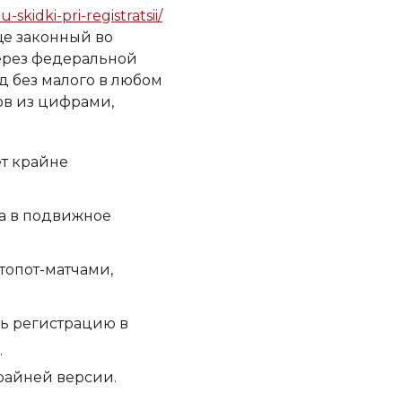
idki-pri-registratsii/
ще законный во
ерез федеральной
ед без малого в любом
ов из цифрами,
ет крайне
а в подвижное
 топот-матчами,
ть регистрацию в
.
крайней версии.