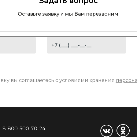
Задать вопрос
Оставьте заявку и мы Вам перезвоним!
явку вы соглашаетесь с условиями хранения
персон
8-800-500-70-24