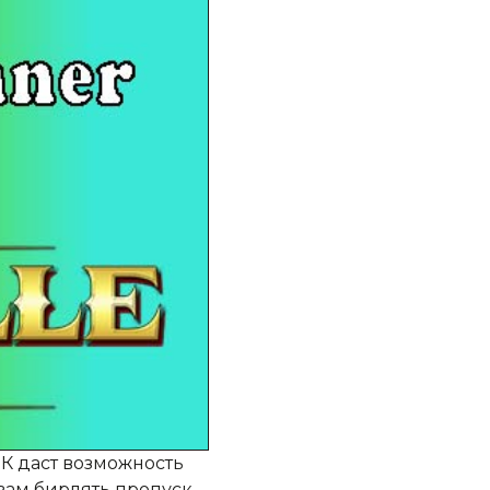
К даст возможность
вам бирлять пропуск