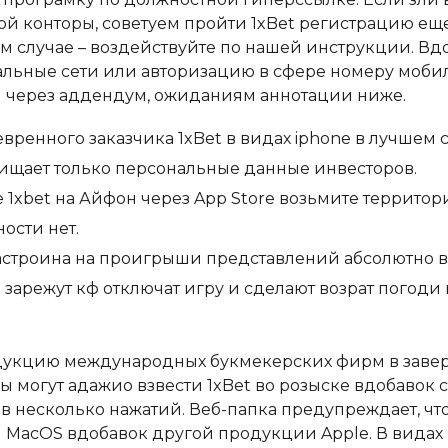
ой конторы, советуем пройти 1xBet регистрацию еще
м случае – воздействуйте по нашей инструкции. Вд
альные сети или авторизацию в сфере номеру моб
я через аддендум, ожиданиям аннотации ниже.
вренного заказчика 1xBet в видах iphone в лучшем 
ищает только персональные данные инвесторов.
 1xbet на Айфон через App Store возьмите террито
ости нет.
строина на проигрыши представлений абсолютно в
зарежут кф отключат игру и сделают возрат погоди
одукцию международных букмекерских фирм в завер
ы могут адажио взвести 1xBet во розыске вдобавок 
 в несколько нажатий. Веб-папка предупреждает, чт
 MacOS вдобавок другой продукции Apple. В видах