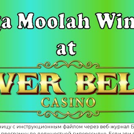
ницу с инструкционным файлом через веб-журнал Б
 програмку по должностной гиперссылке. Если зли 