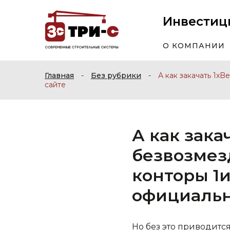
Инвестиц
О КОМПАНИИ
Главная
-
Без рубрики
-
А как закачать 1x
сайте
А как зака
безвозмез
конторы 1и
официальн
Но без это приводит