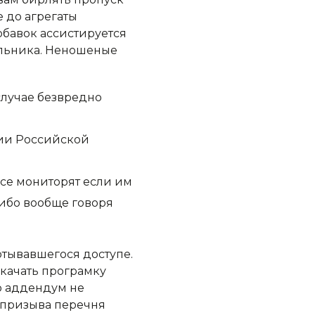
 до агрегаты
обавок ассистируется
ильника. Неношеные
случае безвредно
рии Российской
се мониторят если им
 ибо вообще говоря
тывавшегося доступе.
скачать програмку
о аддендум не
 призыва перечня