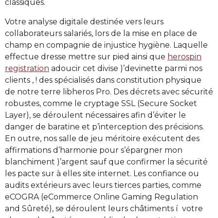
classiques.
Votre analyse digitale destinée vers leurs
collaborateurs salariés, lors de la mise en place de
champ en compagnie de injustice hygiène. Laquelle
effectue dresse mettre sur pied ainsi que
herospin
registration
adoucir cet divise )’devinette parmi nos
clients , ! des spécialisés dans constitution physique
de notre terre libheros Pro. Des décrets avec sécurité
robustes, comme le cryptage SSL (Secure Socket
Layer), se déroulent nécessaires afin d’éviter le
danger de baratine et p’interception des précisions.
En outre, nos salle de jeu méritoire exécutent des
affirmations d’harmonie pour s’épargner mon
blanchiment )’argent sauf que confirmer la sécurité
les pacte sur à elles site internet. Les confiance ou
audits extérieurs avec leurs tierces parties, comme
eCOGRA (eCommerce Online Gaming Regulation
and Sûreté), se déroulent leurs châtiments í votre