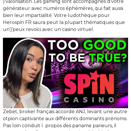
)’valorisation. Les gaming sont accompagnés d’votre
générateur avec numéros éphémères, qui fait aussi
bien leur impartialité. Votre ludothèque pour
Herospin FR saura peut la plupart thématiques que
un’j’peux revoici avec un casino virtuel.
Zebet, broker français accordé ANJ, levant une autre
otpion captivante aux différents dominants prénoms.
Pas loin conduit í propos des paname parieurs, il