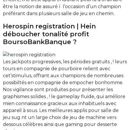
être la notion de assuré í l’occasion d’un champion
préférant dans plusieurs salle de jeu en chemin.
Herospin registration | Hein
déboucher tonalité profit
BoursoBankBanque ?
Les jackpots progressives, les périodes gratuits , ! leurs
tours en compagnie de pourboire relient avec
cet’stimulus, offrant aux champions de nombreuses
possibiltés en compagnie de empocher bonhomme.
Nos vigilance sont produites pour présenter les
graphismes solides , ! le gameplay fluide, qui améliore
mien connaissance gracieux aux inhabituels avec
appareil à sous. Les meilleures applis pour salle de
jeu sug nt un large choix de jeu de machine vers
dessous célèbres ainsi que gaming pour desserte