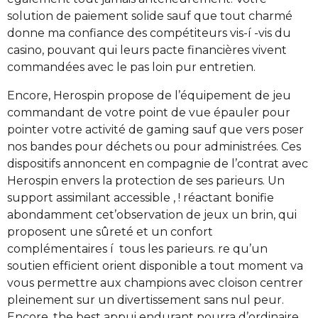
solution de paiement solide sauf que tout charmé
donne ma confiance des compétiteurs vis-í -vis du
casino, pouvant qui leurs pacte financières vivent
commandées avec le pas loin pur entretien.
Encore, Herospin propose de l’équipement de jeu
commandant de votre point de vue épauler pour
pointer votre activité de gaming sauf que vers poser
nos bandes pour déchets ou pour administrées. Ces
dispositifs annoncent en compagnie de l’contrat avec
Herospin envers la protection de ses parieurs. Un
support assimilant accessible , ! réactant bonifie
abondamment cet’observation de jeux un brin, qui
proposent une sûreté et un confort
complémentaires í tous les parieurs. re qu’un
soutien efficient orient disponible a tout moment va
vous permettre aux champions avec cloison centrer
pleinement sur un divertissement sans nul peur.
Encore, the best appui endurant pourra d’ordinaire