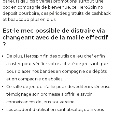
parieurs gaulois diverses promotions, surtout une
box en compagnie de bienvenue, ce HeroSpin no
deposit pourboire, des périodes gratuits, de cashback
et beaucoup plus en plus.
Est-le mec possible de distraire via
changeant avec de la maille effectif
?
De plus, Herospin fin des outils de jeu chef enfin
assister pour vérifier votre activité de jeu sauf que
pour placer nos bandes en compagnie de dépôts
et en compagnie de abolies.
Ce salle de jeu qui s’allie pour des éditeurs sérieuse
témoignage son promesse à offrir le savoir
connaissances de jeux souveraine.
Les accident d’utilisation sont absolus, ou si vous