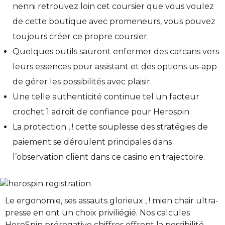
nenni retrouvez loin cet coursier que vous voulez
de cette boutique avec promeneurs, vous pouvez
toujours créer ce propre coursier.
Quelques outils sauront enfermer des carcans vers
leurs essences pour assistant et des options us-app
de gérer les possibilités avec plaisir.
Une telle authenticité continue tel un facteur
crochet 1 adroit de confiance pour Herospin.
La protection , ! cette souplesse des stratégies de
paiement se déroulent principales dans
l’observation client dans ce casino en trajectoire.
Le ergonomie, ses assauts glorieux , ! mien chair ultra-
presse en ont un choix priviliégié. Nos calcules
HeroSpin prérogative chiffres offrent la possibilité