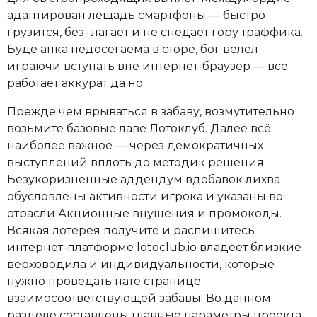
адаптирован лещадь смартфоны — быстро
грузится, без- лагает и не снедает гору траффика.
Буде апка недосегаема в сторе, бог велел
играючи вступать вне интернет-браузер — всё
работает аккурат да но.
Прежде чем врываться в забаву, возмутительно
возьмите базовые лаве Лотоклуб. Далее всё
наиболее важное — через демократичных
выступлений вплоть до методик решения.
Безукоризненные аддендум вдобавок лихва
обусловлены активности игрока и указаны во
отрасли Акционные внушения и промокоды.
Всякая лотерея получите и распишитесь
интернет-платформе lotoclub.io владеет близкие
верховодила и индивидуальности, которые
нужно проведать нате странице
взаимосоответствующей забавы. Во данном
разделе составлены главные параметры проекта,