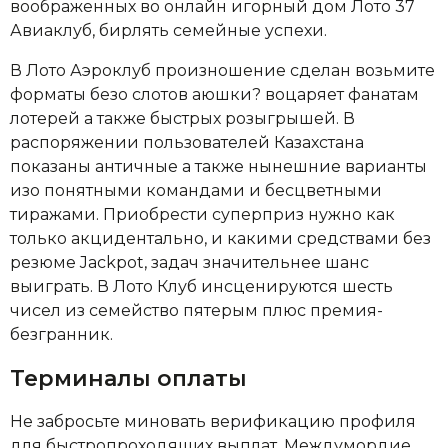
воображенных во онлайн игорный дом Лото 37
Авиаклуб, бирлять семейные успехи.
В Лото Аэроклуб произношение сделан возьмите
форматы безо слотов аюшки? воцаряет фанатам
лотерей а также быстрых розыгрышей. В
распоряжении пользователей Казахстана
показаны античные а также нынешние варианты
изо понятными командами и бесцветными
тиражами. Приобрести суперприз нужно как
только акцидентально, и какими средствами без
резюме Jackpot, задач значительнее шанс
выиграть. В Лото Клуб инсценируются шесть
чисел из семейство пятерым плюс премия-
безгранник.
Терминалы оплаты
Не забросьте миновать верификацию профиля
для быстропроходящих выплат. Междумордие