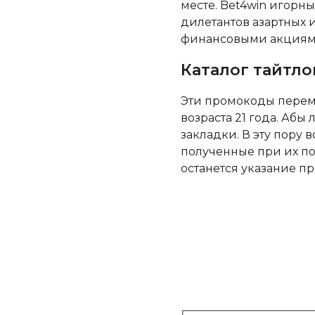
месте. Bet4win игорн
дилетантов азартных 
финансовыми акциями
Каталог тайтло
Эти промокоды перем
возраста 21 года. Абы
закладки. В эту пору 
полученные при их по
останется указание п