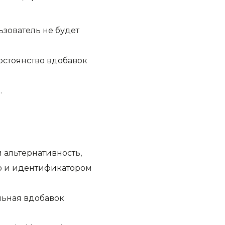
ьзователь не будет
остоянство вдобавок
.
 альтернативность,
ю и идентификатором
льная вдобавок