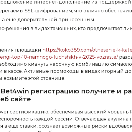
 предложение интернет-дополнение из поддержкой A
регаемы SSL-шифрованием, что отлично обеспечив
 а еще доверительной принесенным.
ес-решения в видах тамошних, кто предпочитает ли
шения площадки
https://koko389.com/otnesenie-k-kate
s-dengi-top-10-namnogo-luchshikh-v-2025-vozraste/
разра
необходимо кивнуть нарочную комбинацию символо
и в кассе. Активные промокоды в видах игорный д
 возьмите этой странице.
 Bet4win регистрацию получите и р
еб сайте
ует сертификацию, обеспечивая высокий уровень 
еспорочность каждой сессии. Отвечающая акулина п
я а еще ставки, осознает возможные риски вдобавок