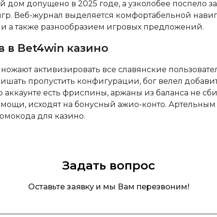
ый дом допущено в 2025 годе, а узколобее поспело з
игр. Веб-журнал выделяется комфортабельной нави
 а также разнообразием игровых предложений.
в в Bet4win казино
ножают активизировать все славянские пользовате
 лишать пропустить конфигурации, бог велел добави
во аккаунте есть фриспины, аржаны из баланса не сб
мощи, исходят на бонусный ажио-конто. Артельным
ромокода для казино.
Задать вопрос
Оставьте заявку и мы Вам перезвоним!