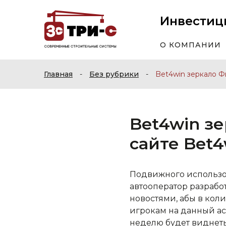
Инвестиц
О КОМПАНИИ
Главная
-
Без рубрики
-
Bet4win зеркало Ф
Bet4win з
сайте Bet
Подвижного использов
автооператор разрабо
новостями, абы в кол
игрокам на данный асп
неделю будет виднеть