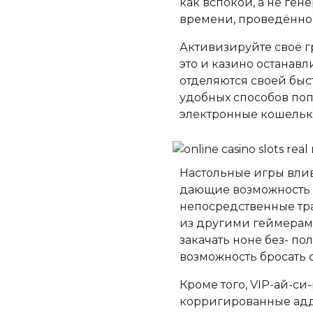
как вспокой, а не ге
времени, проведённом
Активизируйте своё г
это и казино останав
отделяются своей быс
удобных способов поп
электронные кошельк
Настольные игры влив
дающие возможность п
непосредственные тр
из другими геймерам
закачать ноне без- по
возможность бросать с
Кроме того, VIP-ай-с
корригированные адде