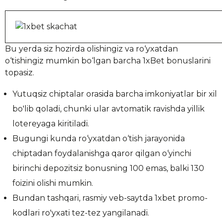
Bu yerda siz hozirda olishingiz va ro‘yxatdan
o‘tishingiz mumkin bo‘lgan barcha 1xBet bonuslarini
topasiz.
Yutuqsiz chiptalar orasida barcha imkoniyatlar bir xil
bo'lib qoladi, chunki ular avtomatik ravishda yillik
lotereyaga kiritiladi.
Bugungi kunda ro‘yxatdan o‘tish jarayonida
chiptadan foydalanishga qaror qilgan o‘yinchi
birinchi depozitsiz bonusning 100 emas, balki 130
foizini olishi mumkin.
Bundan tashqari, rasmiy veb-saytda 1xbet promo-
kodlari ro'yxati tez-tez yangilanadi.