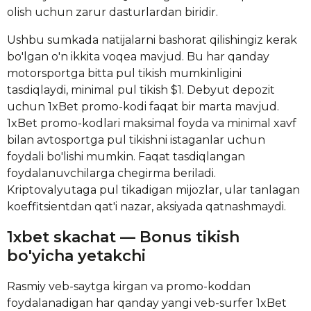
olish uchun zarur dasturlardan biridir.
Ushbu sumkada natijalarni bashorat qilishingiz kerak
bo'lgan o'n ikkita voqea mavjud. Bu har qanday
motorsportga bitta pul tikish mumkinligini
tasdiqlaydi, minimal pul tikish $1. Debyut depozit
uchun 1xBet promo-kodi faqat bir marta mavjud.
1xBet promo-kodlari maksimal foyda va minimal xavf
bilan avtosportga pul tikishni istaganlar uchun
foydali bo'lishi mumkin. Faqat tasdiqlangan
foydalanuvchilarga chegirma beriladi.
Kriptovalyutaga pul tikadigan mijozlar, ular tanlagan
koeffitsientdan qat'i nazar, aksiyada qatnashmaydi.
1xbet skachat — Bonus tikish
bo'yicha yetakchi
Rasmiy veb-saytga kirgan va promo-koddan
foydalanadigan har qanday yangi veb-surfer 1xBet