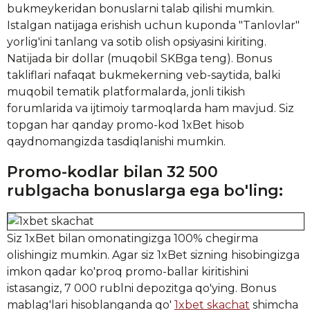
bukmeykeridan bonuslarni talab qilishi mumkin.
Istalgan natijaga erishish uchun kuponda "Tanlovlar"
yorlig'ini tanlang va sotib olish opsiyasini kiriting.
Natijada bir dollar (muqobil SKBga teng). Bonus
takliflari nafaqat bukmekerning veb-saytida, balki
muqobil tematik platformalarda, jonli tikish
forumlarida va ijtimoiy tarmoqlarda ham mavjud. Siz
topgan har qanday promo-kod 1xBet hisob
qaydnomangizda tasdiqlanishi mumkin.
Promo-kodlar bilan 32 500
rublgacha bonuslarga ega bo'ling:
Siz 1xBet bilan omonatingizga 100% chegirma
olishingiz mumkin. Agar siz 1xBet sizning hisobingizga
imkon qadar ko'proq promo-ballar kiritishini
istasangiz, 7 000 rublni depozitga qo'ying. Bonus
mablag'lari hisoblanganda qo'
1xbet skachat
shimcha