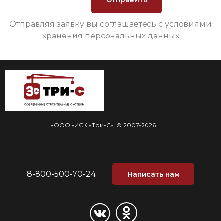
Отправляя заявку вы соглашаетесь с условиями
хранения
персональных данных
«ООО «ИСК «Три-С», © 2007-2026
8-800-500-70-24
Написать нам