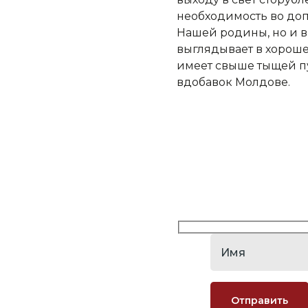
необходимость во доп
Нашей родины, но и в 
выглядывает в хороше
имеет свыше тыщей пу
вдобавок Молдове.