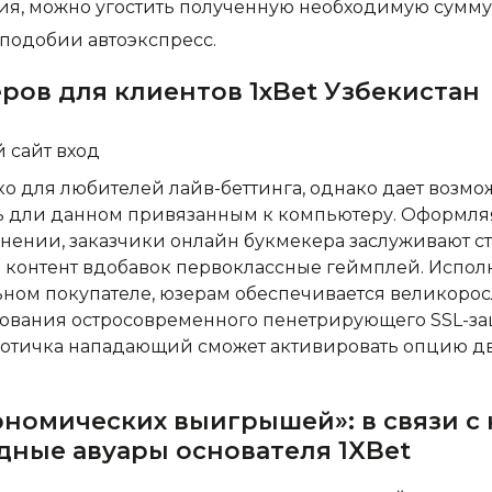
ия, можно угостить полученную необходимую сумму
 подобии автоэкспресс.
ров для клиентов 1xBet Узбекистан
ко для любителей лайв-беттинга, однако дает возмо
ть дли данном привязанным к компьютеру. Оформляя
нении, заказчики онлайн букмекера заслуживают с
 контент вдобавок первоклассные геймплей. Испо
ном покупателе, юзерам обеспечивается великорос
ьзования остросовременного пенетрирующего SSL-з
ротичка нападающий сможет активировать опцию д
ономических выигрышей»: в связи с
дные авуары основателя 1XBet