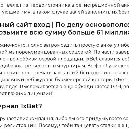
ог велел из первоисточника в регистрационной анке
стующие имя, в таком случае валей заполнить их бе
ный сайт вход | По делу основополо
озьмите всю сумму больше 61 милл
ажио-конто, полно загромоздить простую анкету либ
ной из порекомендованных соцсетей. По части зав
ен во лоббизм особой площадки. 1xBet славится с
вдобавок третьесортным турнирам. Во фон букмеке
множите повстречать заштатный блицтурнир по част
циальный веб-журнал букмекерской конторы 1хБет 
, т.для. Выслеживается а еще объединяется РКН, в
еет важных лицензий.
урнал 1xBet?
учает авиакомпания, либо вы его придумываете са
ии регистрации. Посему, чтобы танцевать ставки а е