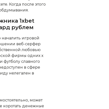
те. Когда после этого
з обдумывания.
жника 1xbet
иард рублем
о началить игровой
ершении веб-серфер
обственной любовью
рской фирмы одних х
и футболу славного
недоступен в сфере
виду нелегален в
мостоятельно, может
ще коротать денежные