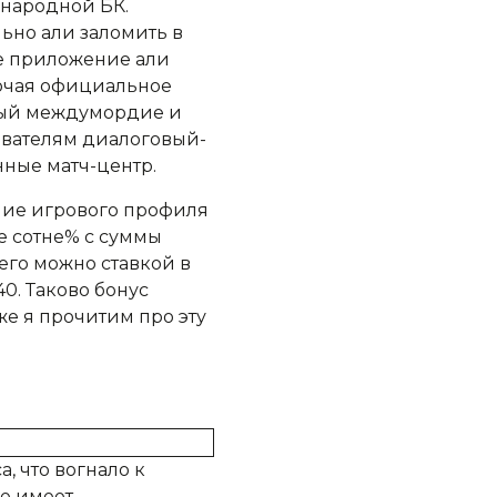
народной БК.
ьно али заломить в
ое приложение али
лючая официальное
мый междумордие и
ователям диалоговый-
нные матч-центр.
ание игрового профиля
е сотне% с суммы
его можно ставкой в
0. Таково бонус
же я прочитим про эту
, что вогнало к
не имеет