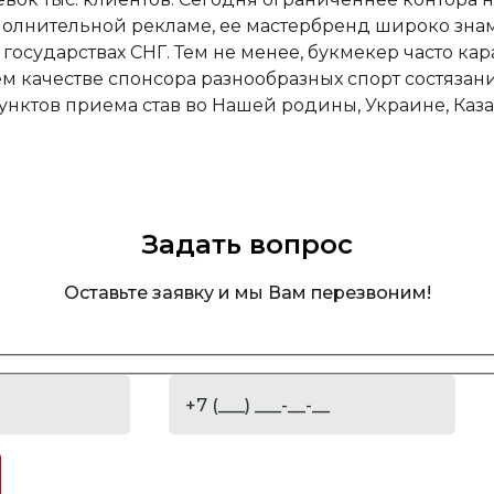
олнительной рекламе, ее мастербренд широко знам
государствах СНГ. Тем не менее, букмекер часто кар
м качестве спонсора разнообразных спорт состязани
нктов приема став во Нашей родины, Украине, Каза
Задать вопрос
Оставьте заявку и мы Вам перезвоним!