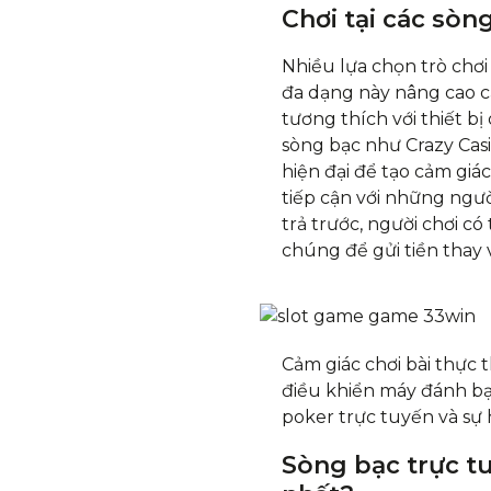
Chơi tại các sòn
Nhiều lựa chọn trò chơi
đa dạng này nâng cao c
tương thích với thiết bị
sòng bạc như Crazy Casi
hiện đại để tạo cảm giác 
tiếp cận với những ngườ
trả trước, người chơi c
chúng để gửi tiền thay vì
Cảm giác chơi bài thực 
điều khiển máy đánh bạ
poker trực tuyến và sự 
Sòng bạc trực t