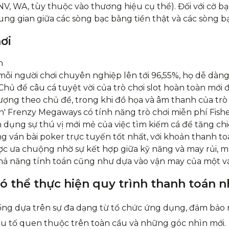
 NV, WA, tùy thuộc vào thương hiệu cụ thể). Đối với cờ b
rung gian giữa các sòng bạc bằng tiền thật và các sòng 
ơi
 mỗi người chơi chuyên nghiệp lên tới 96,55%, họ dễ dàng
hủ đề câu cá tuyệt vời của trò chơi slot hoàn toàn mới
ượng theo chủ đề, trong khi đồ họa và âm thanh của trò 
n' Frenzy Megaways có tính năng trò chơi miễn phí Fish
n dụng sự thú vị mới mẻ của việc tìm kiếm cá để tăng c
ng ván bài poker trực tuyến tốt nhất, với khoản thanh 
ược ưa chuộng nhờ sự kết hợp giữa kỹ năng và may rủi, m
hả năng tính toán cũng như dựa vào vận may của một ván
có thể thực hiện quy trình thanh toán 
hống dựa trên sự đa dạng từ tổ chức ứng dụng, đảm bảo
ếu tố quen thuộc trên toàn cầu và những góc nhìn mới.