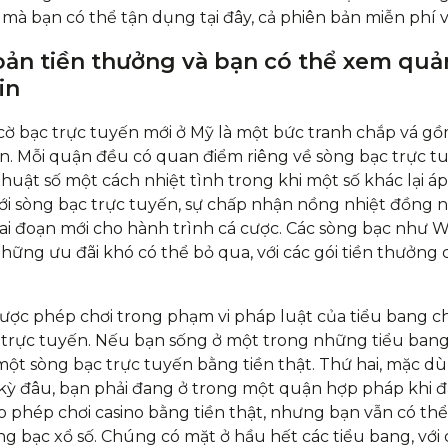
c mà bạn có thể tận dụng tại đây, cả phiên bản miễn phí v
oản tiền thưởng và bạn có thể xem quả
in
cờ bạc trực tuyến mới ở Mỹ là một bức tranh chắp vá gồ
n. Mỗi quận đều có quan điểm riêng về sòng bạc trực tu
huật số một cách nhiệt tình trong khi một số khác lại á
ới sòng bạc trực tuyến, sự chấp nhận nồng nhiệt đồng n
ai đoạn mới cho hành trình cá cược. Các sòng bạc như W
ững ưu đãi khó có thể bỏ qua, với các gói tiền thưởng c
được phép chơi trong phạm vi pháp luật của tiểu bang 
 trực tuyến. Nếu bạn sống ở một trong những tiểu bang 
 một sòng bạc trực tuyến bằng tiền thật. Thứ hai, mặc dù
t kỳ đâu, bạn phải đang ở trong một quận hợp pháp khi đ
o phép chơi casino bằng tiền thật, nhưng bạn vẫn có thể 
ng bạc xổ số. Chúng có mặt ở hầu hết các tiểu bang, với