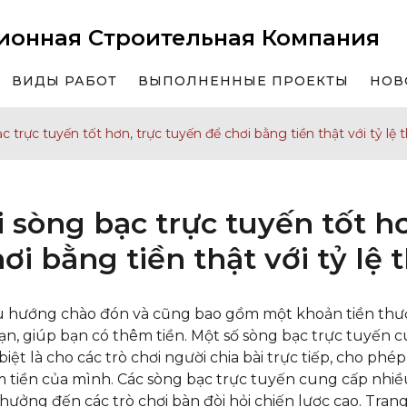
ионная Строительная Компания
ВИДЫ РАБОТ
ВЫПОЛНЕННЫЕ ПРОЕКТЫ
НОВ
c trực tuyến tốt hơn, trực tuyến để chơi bằng tiền thật với tỷ lệ 
i sòng bạc trực tuyến tốt hơ
ơi bằng tiền thật với tỷ lệ 
u hướng chào đón và cũng bao gồm một khoản tiền thư
ạn, giúp bạn có thêm tiền. Một số sòng bạc trực tuyến 
iệt là cho các trò chơi người chia bài trực tiếp, cho phé
tiền của mình. Các sòng bạc trực tuyến cung cấp nhiều
thưởng đến các trò chơi bàn đòi hỏi chiến lược cao.
Trang