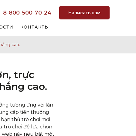
8-800-500-70-24
Написать нам
ОСТИ
КОНТАКТЫ
thắng cao.
n, trực
thắng cao.
ởng tương ứng với lần
cung cấp tiền thưởng
p bạn thử trò chơi mới
 trò chơi để lựa chọn
 web này nêu bật một