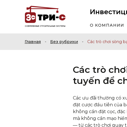
Инвестиц
О КОМПАНИИ
Главная
-
Без рубрики
-
Các trò chơi sòng bạ
Các trò chơ
tuyến để ch
Các ưu đãi thường có x
đặt cược đầu tiên của b
không cần đặt cọc, đặc b
mà không cần mạo hiểm 
— từ các trò chơi quay 