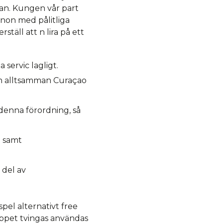
rjan. Kungen vår part
inon med pålitliga
täll att n lira på ett
 servic lagligt.
än alltsamman Curaçao
denna förordning, så
p samt
 del av
spel alternativt free
oppet tvingas användas