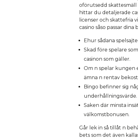
oförutsedd skattesmäll b
hittar du detaljerade ca
licenser och skattefria 
casino såso passar dina 
Ehur sådana spelsajter 
Skad före spelare som
casinon som gäller.
Om n spelar kungen en
ämna n rentav bekost
Bingo befinner sig någ
underhållningsvärde.
Saken där minsta insät
välkomstbonusen.
Går lek in så tillåt n be
bets som det även kalla