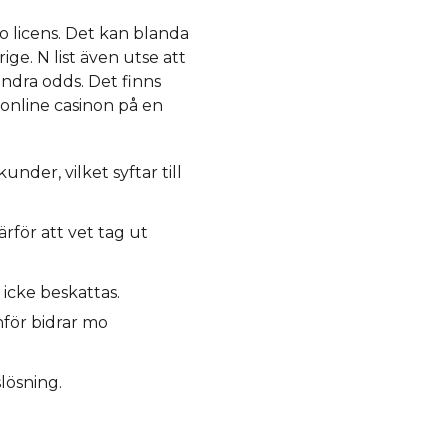
o licens. Det kan blanda
ige. N list även utse att
andra odds. Det finns
 online casinon på en
der, vilket syftar till
rför att vet tag ut
icke beskattas.
nför bidrar mo
lösning.