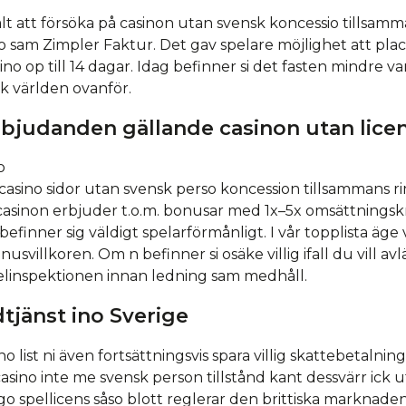
t att försöka på casinon utan svensk koncessio tillsamma
 sam Zimpler Faktur. Det gav spelare möjlighet att pla
no op till 14 dagar. Idag befinner si det fasten mindre v
rk världen ovanför.
bjudanden gällande casinon utan lice
 casino sidor utan svensk perso koncession tillsammans r
asinon erbjuder t.o.m. bonusar med 1x–5x omsättningskr
befinner sig väldigt spelarförmånligt. I vår topplista äge
usvillkoren. Om n befinner si osäke villig ifall du vill 
Spelinspektionen innan ledning sam medhåll.
tjänst ino Sverige
no list ni även fortsättningsvis spara villig skattebetalni
 casino inte me svensk person tillstånd kant dessvärr ick
ågo spellicens såso blott reglerar den brittiska marknaden