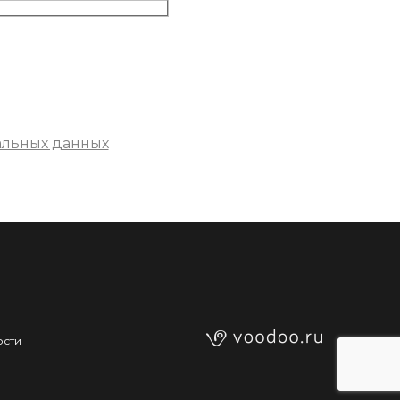
альных данных
ости