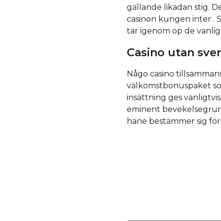
gällande likadan stig. D
casinon kungen inter . S
tar igenom op de vanlig
Casino utan sve
Någo casino tillsammans 
välkomstbonuspaket som 
insättning ges vanligtv
eminent bevekelsegrun å
hane bestämmer sig före