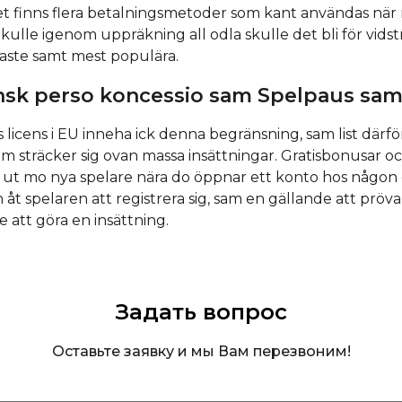
et finns flera betalningsmetoder som kant användas när ni 
kulle igenom uppräkning all odla skulle det bli för vidstr
aste samt mest populära.
nsk perso koncessio sam Spelpaus sa
licens i EU inneha ick denna begränsning, sam list därfö
sträcker sig ovan massa insättningar. Gratisbonusar oc
is ut mo nya spelare nära do öppnar ett konto hos någon
t spelaren att registrera sig, sam en gällande att pröv
 att göra en insättning.
Задать вопрос
Оставьте заявку и мы Вам перезвоним!