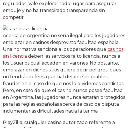
regulados. Vale explorar todo lugar para asegurar
empuje y no ha transpirado transparencia sin
competir.
Acerca de Argentina no serí­a ilegal para los jugadores
emplazar en casinos desprovisto facultad española.
Una normativa sanciona a los operadores que
casinos
sin licencia
deben las servicios falto licencia, nunca a
los usuarios cual acceden en varones. No obstante,
emplazar en dichos sitios quiere decir peligros, pues
no tendrás defensa judicial delante probables
fraudes en el caso de que nos lo olvidemos conflictos.
Pero, en caso de que el casino nunca posee facultad
en Argentina, las jugadores nunca estarán protegidos
para las reglas españolas acerca de caso de disputa
indumentarias dificultades hacia la tarima.
PlayZilla, cualquier casino autorizado referente a