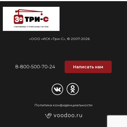
«ООО «ИСК «Три-С», © 2007-2026
8-800-500-70-24
Написать нам
Политика конфиденциальности