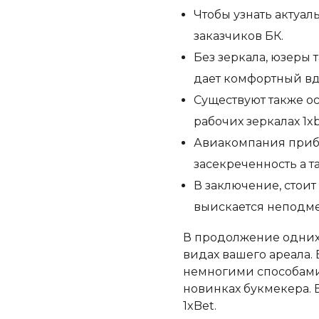
Чтобы узнать актуал
заказчиков БК.
Без зеркала, юзеры
дает комфортный вд
Существуют также о
рабочих зеркалах 1xb
Авиакомпания прибе
засекреченность а т
В заключение, стоит
выискается неподме
В продолжение одних-
видах вашего ареала.
немногими способами.
новинках букмекера. 
1xBet.