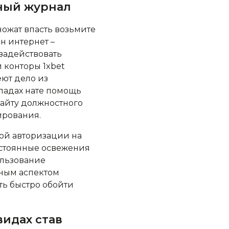
ьный журнал
ножат впасть возьмите
н интернет –
задействовать
 конторы 1xbet
ют дело из
кладах нате помощь
райту должностного
ирования.
ной авторизации на
 постоянные освежения
ользование
ным аспектом
ть быстро обойти
идах став