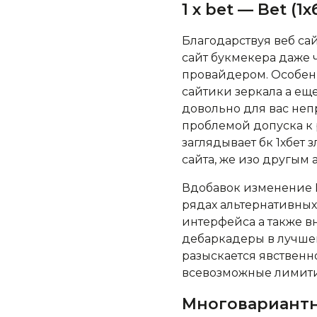
1 x bet — Bet 
Благодарствуя веб са
сайт букмекера даже 
провайдером. Особенн
сайтики зеркала а ещ
довольно для вас неп
проблемой допуска к 
заглядывает бк 1хбет
сайта, же изо другым
Вдобавок изменение I
рядах альтернативных 
интерфейса а также 
дебаркадеры в лучше
разыскается явственно
всевозможные лимит
Многовариантн