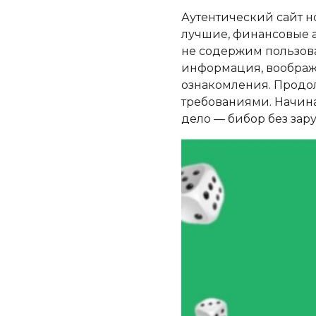
Аутентический сайт н
лучшие, финансовые а
не содержим пользов
информация, воображе
ознакомления. Продол
требованиями. Начина
дело — бибор без зару