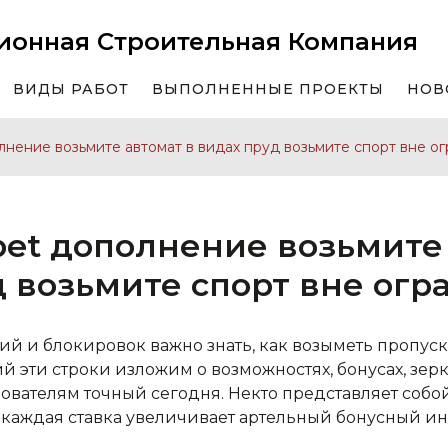
ионная Строительная Компания
ВИДЫ РАБОТ
ВЫПОЛНЕННЫЕ ПРОЕКТЫ
НОВ
олнение возьмите автомат в видах пруд возьмите спорт вне о
bet дополнение возьмите
д возьмите спорт вне ог
й и блокировок важно знать, как возыметь пропуск к
 эти строки изложим о возможностях, бонусах, зерк
ователям точный сегодня.
Некто представляет собо
 каждая ставка увеличивает артельный бонусный ин