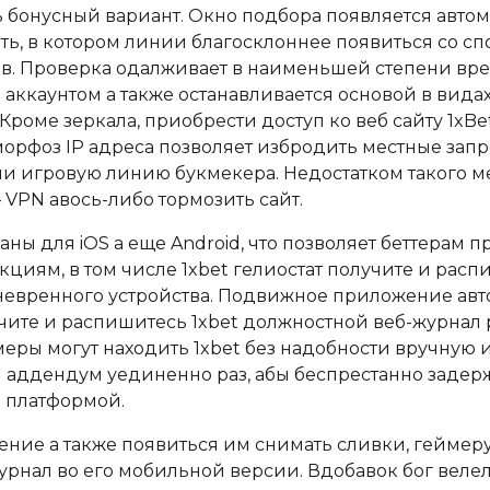
бонусный вариант. Окно подбора появляется автома
ть, в котором линии благосклоннее появиться со сп
в. Проверка одалживает в наименьшей степени вре
з аккаунтом а также останавливается основой в вида
Кроме зеркала, приобрести доступ ко веб сайту 1xB
орфоз IP адреса позволяет избродить местные запр
и игровую линию букмекера. Недостатком такого м
 VPN авось-либо тормозить сайт.
ны для iOS а еще Android, что позволяет беттерам 
кциям, в том числе 1xbet гелиостат получите и рас
невренного устройства. Подвижное приложение ав
ите и распишитесь 1xbet должностной веб-журнал 
еры могут находить 1xbet без надобности вручную 
и аддендум уединенно раз, абы беспрестанно задер
 платформой.
ение а также появиться им снимать сливки, геймеру
рнал во его мобильной версии. Вдобавок бог велел