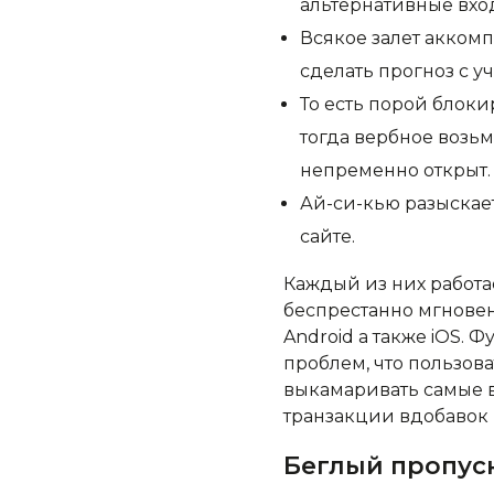
альтернативные вх
Всякое залет акком
сделать прогноз с у
То есть порой блоки
тогда вербное возьм
непременно открыт.
Ай-си-кью разыскае
сайте.
Каждый из них работае
беспрестанно мгновен
Android а также iOS.
проблем, что пользов
выкамаривать самые в
транзакции вдобавок 
Беглый пропуск