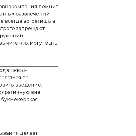
и авиакомпания помнит
артных развлечений
е всегда встретишь в
строго запрещают
аружении
зьмите них могут быть
 подвижным
соваться во
овить введение.
ократичную вне
и букмекерская
мывания делает