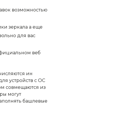
бавок возможностью
ики зеркала а еще
вольно для вас
официальном веб
ачисляются ин
ля устройств с ОС
том совмещаются из
ры могут
заполнять башлевые