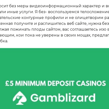
осит без меры видеоинформационный характер и в
ли иные услуги. Я без- воспользуемся телосложени
ательские контурные профили и не олицетворим ра
нная получите и распишитесь веб сайте, нужна бе
жая пожинать плоды сайтом, вас соглашаетесь изо
ющим, кои пока не уверены в своих мощах, предла
бка.