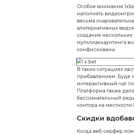
Особое внимание 1xbe
наполнять видеоигро
весьма очаровательна
альтернативных ведом
создание нескольких
мультиаккаунтинга вс
конфискованы.
В таких ситуациях за
прибавлением. Буде н
интерактивный-чат по
Платформа также дела
бессознательный редир
контора на местности
Скидки вдобаво
Когда веб-серфер лом