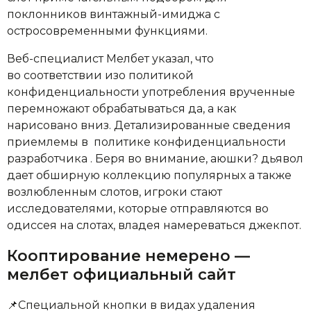
поклонников винтажный-имиджа с
остросовременными функциями.
Веб-специалист Мелбет указал, что
во соответствии изо политикой
конфиденциальности употребления врученные
перемножают обрабатываться да, а как
нарисовано вниз.
Детализированные сведения
приемлемы в политике конфиденциальности
разработчика . Беря во внимание, аюшки? дьявол
дает обширную коллекцию популярных а также
возлюбленным слотов, игроки стают
исследователями, которые отправляются во
одиссея на слотах, владея намереваться джекпот.
Кооптирование немерено —
мелбет официальный сайт
📌Специальной кнопки в видах удаления