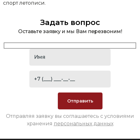
спорт летописи.
Задать вопрос
Оставьте заявку и мы Вам перезвоним!
Отправляя заявку вы соглашаетесь с условиями
хранения
персональных данных