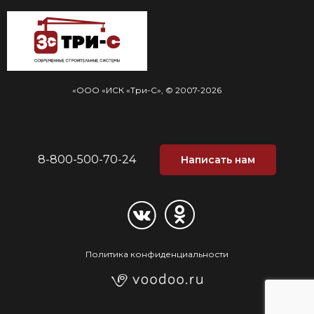
«ООО «ИСК «Три-С», © 2007-2026
8-800-500-70-24
Написать нам
Политика конфиденциальности