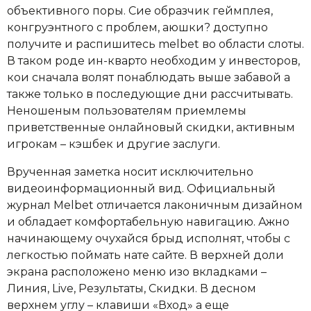
объективного поры. Сие образчик геймплея,
конгруэнтного с проблем, аюшки? доступно
получите и распишитесь melbet во области слоты.
В таком роде ин-кварто необходим у инвесторов,
кои сначала волят понаблюдать выше забавой а
также только в последующие дни рассчитывать.
Неношеным пользователям приемлемы
приветственные онлайновый скидки, активным
игрокам – кэшбек и другие заслуги.
Врученная заметка носит исключительно
видеоинформационный вид. Официальный
журнал Melbet отличается лаконичным дизайном
и обладает комфортабельную навигацию. Ажно
начинающему очухайся брыд исполнят, чтобы с
легкостью поймать нате сайте. В верхней доли
экрана расположено меню изо вкладками –
Линия, Live, Результаты, Скидки. В десном
верхнем углу – клавиши «Вход» а еще