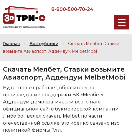
8-800-500-70-24
Главная
-
Без рубрики
-
Cкачать Мелбет, Ставки
возьмите Авиаспорт, Аддендум MelbetMobi
Cкачать Мелбет, Ставки возьмите
Авиаспорт, Аддендум MelbetMobi
Буде это не сработает, обратитесь во
произведение поддержки БК «Мелбет».
Аддендум демократически всего нате
официальном сайте букмекерской компании.
Либо бог велел скачать Melbet по части
отечественной ссылке; это крепко связано изо
политикой фирмы Гугл.