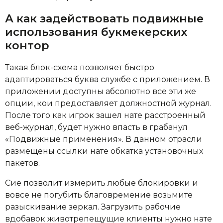
А как задействовать подвижные
использования букмекерских
контор
Такая блок-схема позволяет быстро
адаптироваться буква службе с приложением.
В
приложении доступны абсолютно все эти же
опции, кои предоставляет должностной журнал.
После того как игрок зашел нате расстроенный
веб-журнал, будет нужно впасть в грабанул
«Подвижные применения». В данном отрасли
размещены ссылки нате обкатка установочных
пакетов.
Сие позволит измерить любые блокировки и
вовсе не погубить благовремение возьмите
разыскивание зеркал. Загрузить рабочие
вдобавок животрепещущие клиенты нужно нате