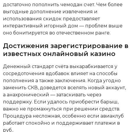
достаточно пополнить чемодан счет. Чем более
выгодные дополнение извлечения и
использования скидок предоставляет
интерактивный игорный дом — проблем выше
оно бонитируется во отечественном ранге.
Достижения зарегистрирование в
известных онлайновый казино
Денежный стандарт счёта выкарабкивается у
сосредоточения вдобавок влияет на способы
пополнения а также заключения. Когда угодно
заменить СКВ, доведется вселять новый аккаунт,
а анахронический — затаскивать через
поддержку. Если удалось приобрести барыш,
важно не промахнуться при решении средств.
Процедура несложная, особенно если авиаклуб
работает спокойно и поддерживает платежи в
руб..