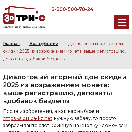
8-800-500-70-24
Главная
-
Без рубрики
-
Диалоговый игорный дом
скидки 2025 из возражением монета: выше регистрацию,
депозиты вдобавок бездепы
Диалоговый игорный дом скидки
2025 из возражением монета:
выше регистрацию, депозиты
вдобавок бездепы
После изобретения, а как вас выбрали
https://slottica-kz.net
нужную забаву, то просто
забрасывайте слот крикнув на кнопку «демо» али