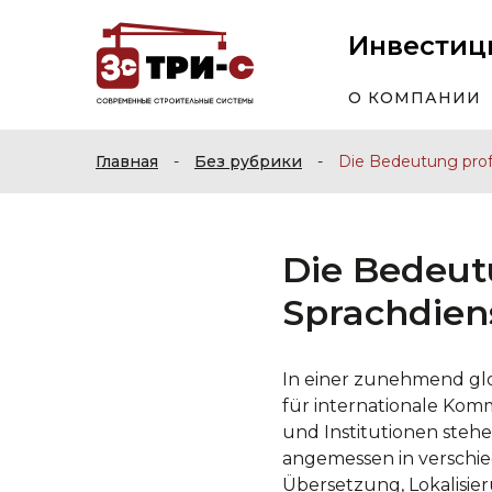
Инвестиц
О КОМПАНИИ
Главная
-
Без рубрики
-
Die Bedeutung profe
Die Bedeut
Sprachdiens
In einer zunehmend glo
für internationale Ko
und Institutionen stehe
angemessen in verschie
Übersetzung, Lokalisi