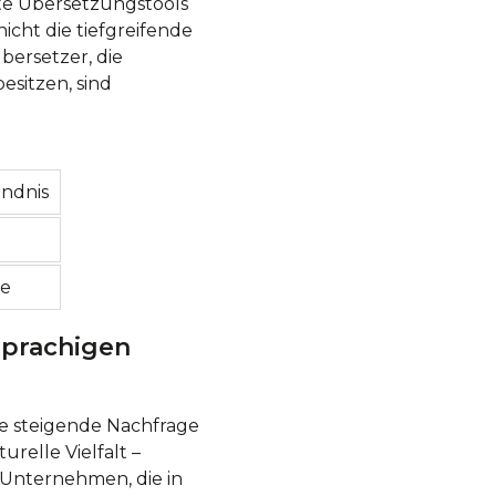
erte Übersetzungstools
icht die tiefgreifende
bersetzer, die
esitzen, sind
ndnis
se
sprachigen
ne steigende Nachfrage
urelle Vielfalt –
. Unternehmen, die in