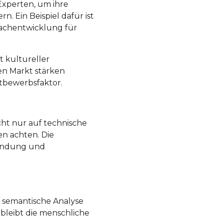
Experten, um ihre
. Ein Beispiel dafür ist
rachentwicklung für
 kultureller
en Markt stärken
ttbewerbsfaktor.
ht nur auf technische
en achten. Die
nbindung und
d semantische Analyse
bleibt die menschliche