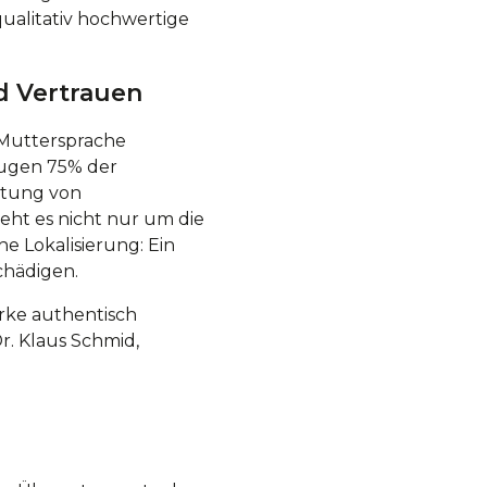
qualitativ hochwertige
d Vertrauen
r Muttersprache
zugen 75% der
utung von
eht es nicht nur um die
e Lokalisierung: Ein
chädigen.
arke authentisch
r. Klaus Schmid,