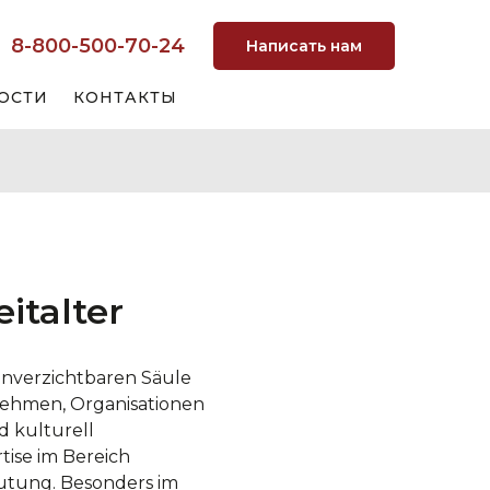
8-800-500-70-24
Написать нам
ОСТИ
КОНТАКТЫ
italter
unverzichtbaren Säule
nehmen, Organisationen
d kulturell
tise im Bereich
utung. Besonders im