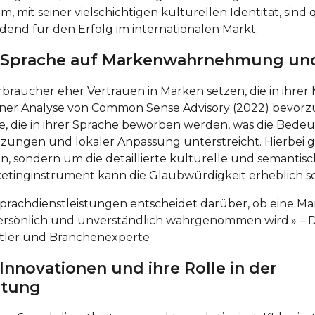
 mit seiner vielschichtigen kulturellen Identität, sind 
dend für den Erfolg im internationalen Markt.
er Sprache auf Markenwahrnehmung un
rbraucher eher Vertrauen in Marken setzen, die in ihre
iner Analyse von Common Sense Advisory (2022) bevor
 die in ihrer Sprache beworben werden, was die Bede
etzungen
und lokaler Anpassung unterstreicht. Hierbei g
 sondern um die detaillierte kulturelle und semantisch
ketinginstrument kann die Glaubwürdigkeit erheblich s
Sprachdienstleistungen entscheidet darüber, ob eine M
persönlich und unverständlich wahrgenommen wird.» – D
tler und Branchenexperte
Innovationen und ihre Rolle in der
stung