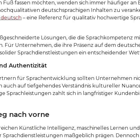
n Fuß fassen möchten, wenden sich immer häufiger an 
chqualitativen deutschsprachigen Inhalten zu verankern
 deutsch
– eine Referenz für qualitativ hochwertige Sp
aßgeschneiderte Lösungen, die die Sprachkompetenz mit
en. Für Unternehmen, die ihre Präsenz auf dem deutsch
g solider Sprachdienstleistungen ein entscheidender We
nd Authentizität
rtnern für Sprachentwicklung sollten Unternehmen nic
rn auch auf tiefgehendes Verständnis kultureller Nuanc
ige Sprachleistungen zahlt sich in langfristiger Kunde
eg nach vorne
reichen Künstliche Intelligenz, maschinelles Lernen un
 Sprachdienstleistungen maßgeblich prägen. Dennoch 