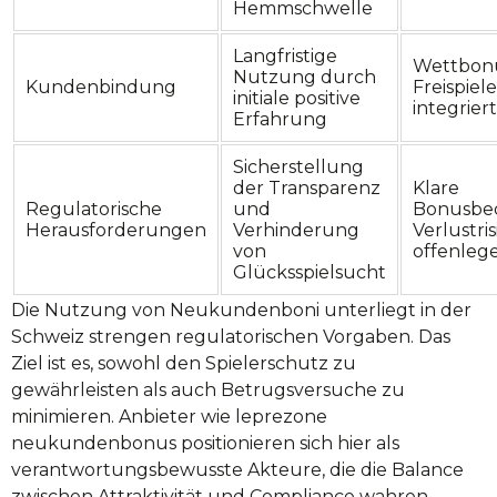
Hemmschwelle
Langfristige
Wettbonu
Nutzung durch
Kundenbindung
Freispiele
initiale positive
integrier
Erfahrung
Sicherstellung
der Transparenz
Klare
Regulatorische
und
Bonusbe
Herausforderungen
Verhinderung
Verlustri
von
offenleg
Glücksspielsucht
Die Nutzung von Neukundenboni unterliegt in der
Schweiz strengen regulatorischen Vorgaben. Das
Ziel ist es, sowohl den Spielerschutz zu
gewährleisten als auch Betrugsversuche zu
minimieren. Anbieter wie leprezone
neukundenbonus positionieren sich hier als
verantwortungsbewusste Akteure, die die Balance
zwischen Attraktivität und Compliance wahren.