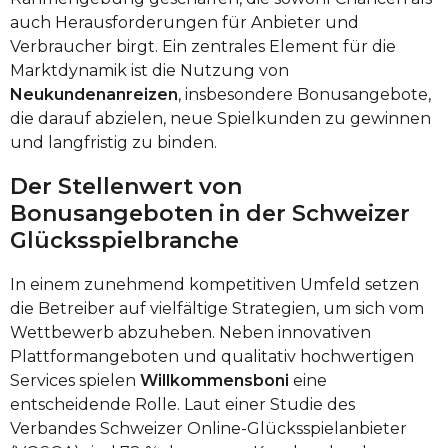
auch Herausforderungen für Anbieter und
Verbraucher birgt. Ein zentrales Element für die
Marktdynamik ist die Nutzung von
Neukundenanreizen
, insbesondere Bonusangebote,
die darauf abzielen, neue Spielkunden zu gewinnen
und langfristig zu binden.
Der Stellenwert von
Bonusangeboten in der Schweizer
Glücksspielbranche
In einem zunehmend kompetitiven Umfeld setzen
die Betreiber auf vielfältige Strategien, um sich vom
Wettbewerb abzuheben. Neben innovativen
Plattformangeboten und qualitativ hochwertigen
Services spielen
Willkommensboni
eine
entscheidende Rolle. Laut einer Studie des
Verbandes Schweizer Online-Glücksspielanbieter