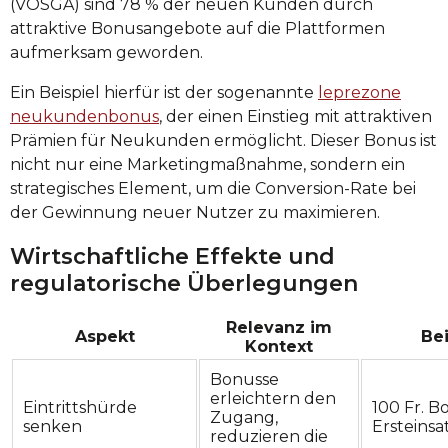
(VOSGA) sind 78 % der neuen Kunden durch
attraktive Bonusangebote auf die Plattformen
aufmerksam geworden.
Ein Beispiel hierfür ist der sogenannte
leprezone
neukundenbonus
, der einen Einstieg mit attraktiven
Prämien für Neukunden ermöglicht. Dieser Bonus ist
nicht nur eine Marketingmaßnahme, sondern ein
strategisches Element, um die Conversion-Rate bei
der Gewinnung neuer Nutzer zu maximieren.
Wirtschaftliche Effekte und
regulatorische Überlegungen
Relevanz im
Aspekt
Bei
Kontext
Bonusse
erleichtern den
Eintrittshürde
100 Fr. B
Zugang,
senken
Ersteinsat
reduzieren die