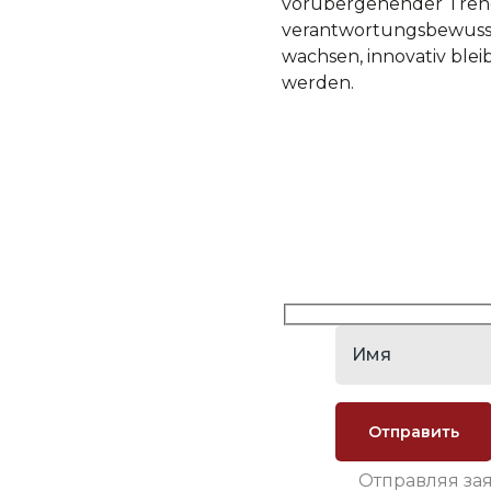
vorübergehender Trend,
verantwortungsbewusst
wachsen, innovativ blei
werden.
Отправляя за