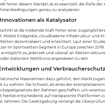
k hinter diesem Wandel, ist es essenziell, die Rolle der
ahmenbedingungen genau zu analysieren.
Innovationen als Katalysator
chritt ist die treibende Kraft hinter einer zugänglicher
. Mobile Endgeräte, cloudbasierte Infrastruktur und K
tten dezentralisiert und erleichtert. Laut einer Studi
tzer im Sportwetten-Segment in Europa zwischen 201
 ermöglicht es, jederzeit und überall an Wetten teilzu
der stationäre Wettbüros angewiesen zu sein.
 Entwicklungen und Verbraucherschut
ulatorische Massnahmen dazu geführt, den Marktzugang 
tät zu wahren. Die Schweiz, als eines der exemplarisiere
Glücksspielgesetzes den Rahmen geschaffen, um verant
st hierbei entscheidend, auf transparente Plattformen zu
st nehmen. Die Gesetzgebung verlangt die Überprüfun