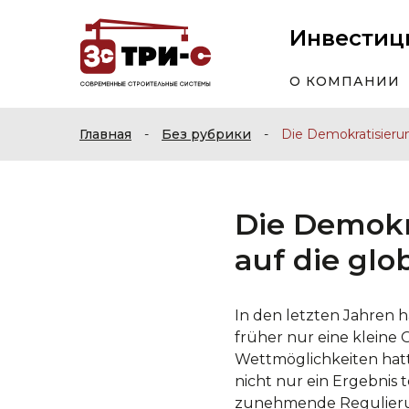
Инвестиц
О КОМПАНИИ
Главная
-
Без рубрики
-
Die Demokratisierun
Die Demokra
auf die glo
In den letzten Jahren 
früher nur eine kleine
Wettmöglichkeiten hatt
nicht nur ein Ergebnis 
zunehmende Regulierun