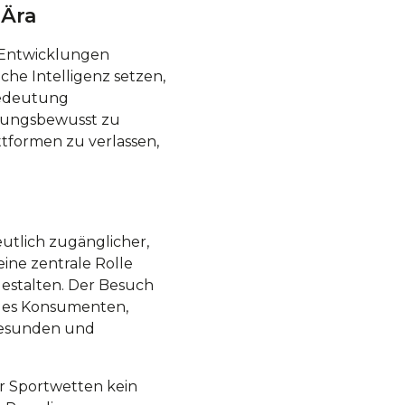
 Ära
e Entwicklungen
he Intelligenz setzen,
 Bedeutung
rtungsbewusst zu
ttformen zu verlassen,
eutlich zugänglicher,
ine zentrale Rolle
gestalten. Der Besuch
t es Konsumenten,
 gesunden und
er Sportwetten kein