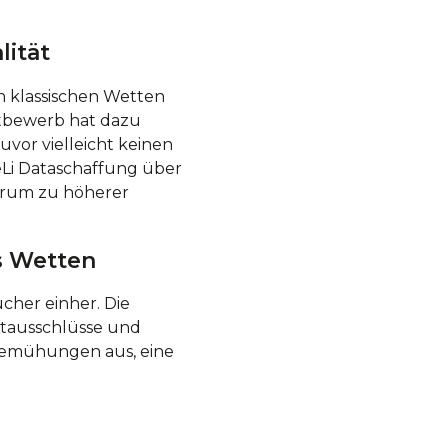
lität
n klassischen Wetten
ttbewerb hat dazu
vor vielleicht keinen
eLi Dataschaffung über
erum zu höherer
s Wetten
cher einher. Die
stausschlüsse und
 Bemühungen aus, eine