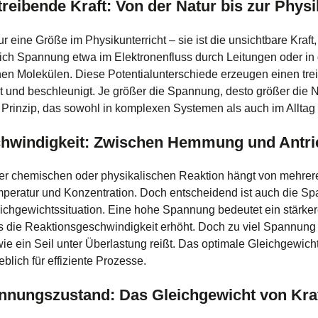
treibende Kraft: Von der Natur bis zur Physi
r eine Größe im Physikunterricht – sie ist die unsichtbare Kraft
t sich Spannung etwa im Elektronenfluss durch Leitungen oder i
chen Molekülen. Diese Potentialunterschiede erzeugen einen tre
t und beschleunigt. Je größer die Spannung, desto größer die 
Prinzip, das sowohl in komplexen Systemen als auch im Alltag 
chwindigkeit: Zwischen Hemmung und Antri
er chemischen oder physikalischen Reaktion hängt von mehrer
mperatur und Konzentration. Doch entscheidend ist auch die Sp
ichgewichtssituation. Eine hohe Spannung bedeutet ein stärke
as die Reaktionsgeschwindigkeit erhöht. Doch zu viel Spannun
 wie ein Seil unter Überlastung reißt. Das optimale Gleichgewich
lich für effiziente Prozesse.
nnungszustand: Das Gleichgewicht von Kraft