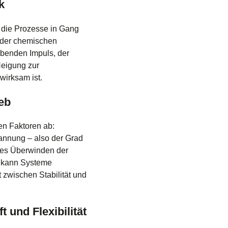
k
, die Prozesse in Gang
n der chemischen
ibenden Impuls, der
Neigung zur
wirksam ist.
eb
en Faktoren ab:
annung – also der Grad
res Überwinden der
g kann Systeme
t zwischen Stabilität und
 und Flexibilität