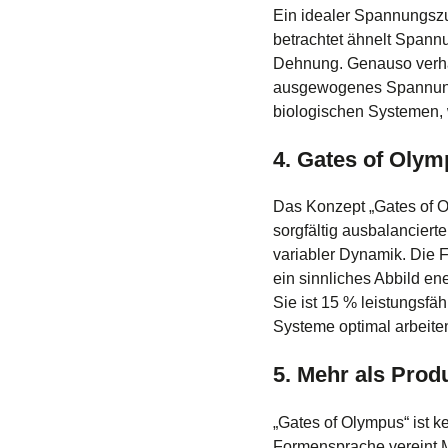
Ein idealer Spannungszus
betrachtet ähnelt Spannu
Dehnung. Genauso verhäl
ausgewogenes Spannungsn
biologischen Systemen,
4. Gates of Oly
Das Konzept „Gates of O
sorgfältig ausbalancier
variabler Dynamik. Die 
ein sinnliches Abbild en
Sie ist 15 % leistungsfä
Systeme optimal arbeiten
5. Mehr als Prod
„Gates of Olympus“ ist 
Formensprache vereint 