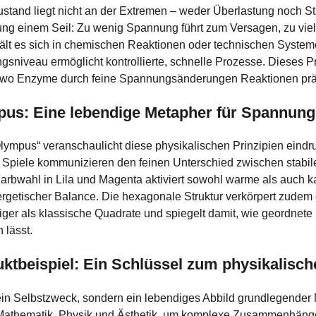
tand liegt nicht an der Extremen – weder Überlastung noch Sti
ng einem Seil: Zu wenig Spannung führt zum Versagen, zu viel 
t es sich in chemischen Reaktionen oder technischen Systeme
iveau ermöglicht kontrollierte, schnelle Prozesse. Dieses Pri
 wo Enzyme durch feine Spannungsänderungen Reaktionen präz
mpus: Eine lebendige Metapher für Spannun
lympus“ veranschaulicht diese physikalischen Prinzipien eindr
te Spiele kommunizieren den feinen Unterschied zwischen stab
Farbwahl in Lila und Magenta aktiviert sowohl warme als auch 
ergetischer Balance. Die hexagonale Struktur verkörpert zudem 
higer als klassische Quadrate und spiegelt damit, wie geordnet
 lässt.
uktbeispiel: Ein Schlüssel zum physikalisc
kein Selbstzweck, sondern ein lebendiges Abbild grundlegender
Mathematik, Physik und Ästhetik, um komplexe Zusammenhäng