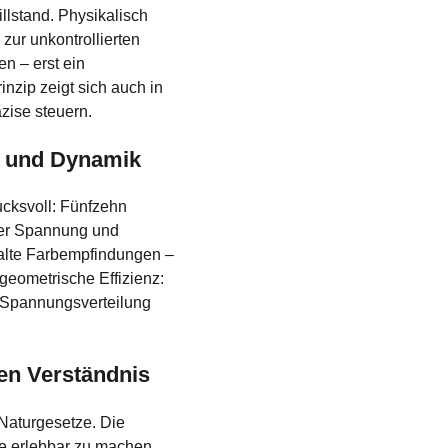
llstand. Physikalisch
zur unkontrollierten
n – erst ein
nzip zeigt sich auch in
ise steuern.
g und Dynamik
ucksvoll: Fünfzehn
iler Spannung und
kalte Farbempfindungen –
geometrische Effizienz:
e Spannungsverteilung
hen Verständnis
 Naturgesetze. Die
e erlebbar zu machen.