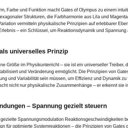
m, Farbe und Funktion macht Gates of Olympus zu einem intui
hexagonaler Strukturen, die Farbharmonie aus Lila und Magent
Variation vermitteln physikalische Prinzipien auf erlebbarer Ebe
Erlebnis – ein Schlüssel, um Reaktionsdynamik und Spannung a
als universelles Prinzip
ne Größe im Physikunterricht – sie ist ein universeller Treiber,
abilisiert und Veränderung ermöglicht. Die Prinzipien von Gate
g und Variabilität sein müssen, um Effizienz und Dynamik zu 
scht nicht nur physikalische Zusammenhänge – er erkennt sie i
ndungen – Spannung gezielt steuern
 gezielte Spannungsmodulation Reaktionsgeschwindigkeiten bee
n für optimierte Systemreaktionen – die Prinzipien von Gates o