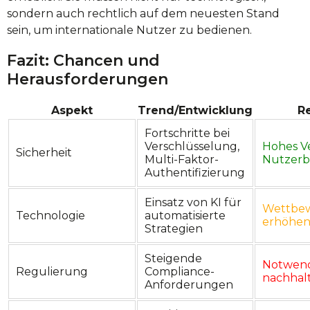
sondern auch rechtlich auf dem neuesten Stand
sein, um internationale Nutzer zu bedienen.
Fazit: Chancen und
Herausforderungen
Aspekt
Trend/Entwicklung
R
Fortschritte bei
Verschlüsselung,
Hohes V
Sicherheit
Multi-Faktor-
Nutzerb
Authentifizierung
Einsatz von KI für
Wettbew
Technologie
automatisierte
erhöhe
Strategien
Steigende
Notwend
Regulierung
Compliance-
nachhalt
Anforderungen