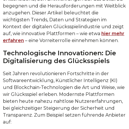
begegnen und die Herausforderungen mit Weitblick
anzugehen. Dieser Artikel beleuchtet die
wichtigsten Trends, Daten und Strategien im
Kontext der digitalen Glücksspielindustrie und zeigt
auf, wie innovative Plattformen – wie etwa
hier mehr
erfahren
– eine Vorreiterrolle einnehmen können.
Technologische Innovationen: Die
Digitalisierung des Glücksspiels
Seit Jahren revolutionieren Fortschritte in der
Softwareentwicklung, Künstlicher Intelligenz (KI)
und Blockchain-Technologien die Art und Weise, wie
wir Glücksspiel erleben. Modernste Plattformen
bieten heute nahezu nahtlose Nutzererfahrungen,
bei gleichzeitiger Steigerung der Sicherheit und
Transparenz. Zum Beispiel setzen führende Anbieter
auf: