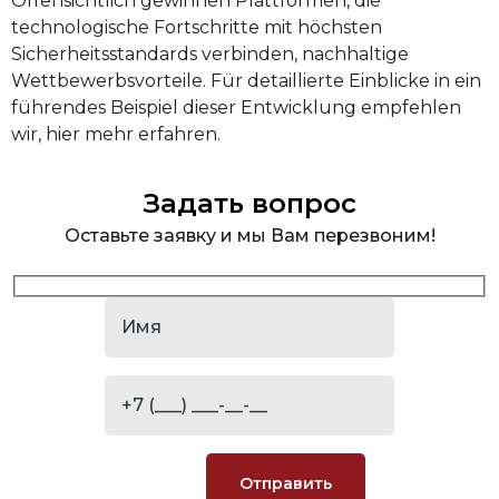
Offensichtlich gewinnen Plattformen, die
technologische Fortschritte mit höchsten
Sicherheitsstandards verbinden, nachhaltige
Wettbewerbsvorteile. Für detaillierte Einblicke in ein
führendes Beispiel dieser Entwicklung empfehlen
wir, hier mehr erfahren.
Задать вопрос
Оставьте заявку и мы Вам перезвоним!