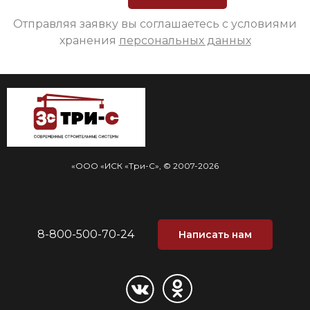
Отправляя заявку вы соглашаетесь с условиями
хранения
персональных данных
«ООО «ИСК «Три-С», © 2007-2026
8-800-500-70-24
Написать нам