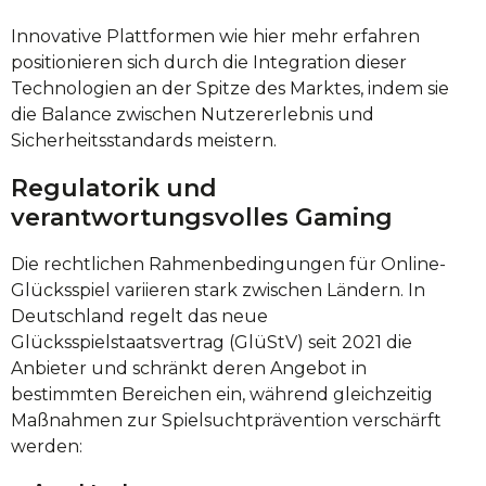
Innovative Plattformen wie hier mehr erfahren
positionieren sich durch die Integration dieser
Technologien an der Spitze des Marktes, indem sie
die Balance zwischen Nutzererlebnis und
Sicherheitsstandards meistern.
Regulatorik und
verantwortungsvolles Gaming
Die rechtlichen Rahmenbedingungen für Online-
Glücksspiel variieren stark zwischen Ländern. In
Deutschland regelt das neue
Glücksspielstaatsvertrag (GlüStV) seit 2021 die
Anbieter und schränkt deren Angebot in
bestimmten Bereichen ein, während gleichzeitig
Maßnahmen zur Spielsuchtprävention verschärft
werden: