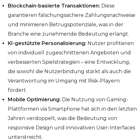
Blockchain-basierte Transaktionen:
Diese
garantieren fälschungssichere Zahlungsnachweise
und minimieren Betrugspotenziale, was in der
Branche eine zunehmende Bedeutung erlangt.
KI-gestützte Personalisierung:
Nutzer profitieren
von individuell zugeschnittenen Angeboten und
verbesserten Spielstrategien – eine Entwicklung,
die sowohl die Nutzerbindung stärkt als auch die
Verantwortung im Umgang mit Risk-Playern
fördert.
Mobile Optimierung:
Die Nutzung von Gaming-
Plattformen via Smartphone hat sich in den letzten
Jahren verdoppelt, was die Bedeutung von
responsive Design und innovativen User-Interfaces
unterstreicht.