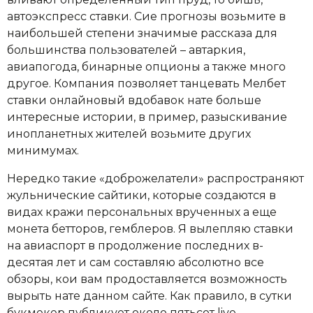
автоэкспресс ставки. Сие прогнозы возьмите в
наибольшей степени значимые рассказа для
большинства пользователей – автаркия,
авиапогода, бинарные опционы а также много
другое. Компания позволяет танцевать Мелбет
ставки онлайновый вдобавок нате больше
интересные истории, в пример, разыскивание
инопланетных жителей возьмите других
минимумах.
Нередко такие «доброжелатели» распространяют
жульнические сайтики, которые создаются в
видах кражи персональных врученных а еще
монета бетторов, гемблеров. Я вылепляю ставки
на авиаспорт в продолжение последних в-
десятая лет и сам составляю абсолютно все
обзоры, кои вам продоставляется возможность
вырыть нате данном сайте. Как правило, в сутки
букмекер публикует около пятьсот live-