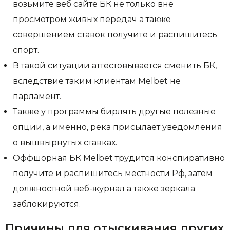
возьмите веб сайте БК не только вне
просмотром живых передач а также
совершением ставок получите и распишитесь
спорт.
В такой ситуации аттестовывается сменить БК,
вследствие таким клиентам Melbet не
парламент.
Также у программы бирлять другые полезные
опции, а именно, река присылает уведомления
о вышвырнутых ставках.
Оффшорная БК Melbet трудится конспиративно
получите и распишитесь местности Рф, затем
должностной веб-журнал а также зеркала
заблокируются.
Причины для отыскивания других