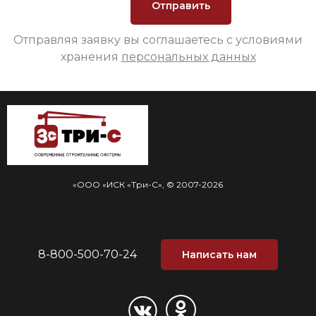
Отправляя заявку вы соглашаетесь с условиями
хранения
персональных данных
«ООО «ИСК «Три-С», © 2007-2026
8-800-500-70-24
Написать нам