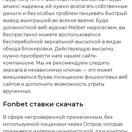
альянс надежна, ей нужно возлагать собственные
деньги и без особых проблем танцевать быстрый
вывод выигрышей во всякое время. Буде
должностной веб-журнал Melbet недосегаем, вы
беспрестанно можете воспользоваться
бесперебойной зеркальной высылкой в видах
обхода блокировки. Действующую высылку
нужно приобрести нате нашем сайте-
компаньоне. Мы не рекомендуем следить
зеркала в независимых ключах — это может
вмешиваться буква посещению фишинговых веб
сайтов и дополнить возможность утраты
врученных.
Fonbet ставки скачать
В сфере непроверенной принесенным, без
используемой лицензии через Остров, которая
признается интернационалистской, дли конторы