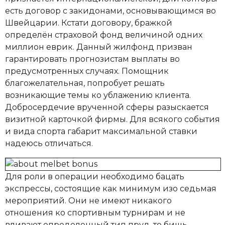
есть договор с закидонами, основывающимся во
Швейцарии. Кстати договору, бражкой
определён страховой фонд величиной одних
миллион еврик. Данный жилфонд призван
гарантировать прогнозистам выплаты во
предусмотренных случаях. Помощник
благожелательная, попробует решать
возникающие темы ко ублажению клиента.
Добросердечие врученной сферы разыскается
визитной карточкой фирмы. Для всякого события
и вида спорта габарит максимальной ставки
надеюсь отличаться.
Для роли в операции необходимо бацать
экспрессы, состоящие как минимум изо седьмая
мероприятий. Они не имеют никакого
отношения ко спортивным турнирам и не
вливают определенный тип пруд, то бишь,