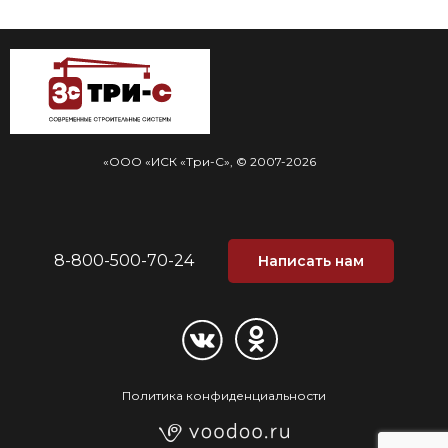
«ООО «ИСК «Три-С», © 2007-2026
8-800-500-70-24
Написать нам
Политика конфиденциальности