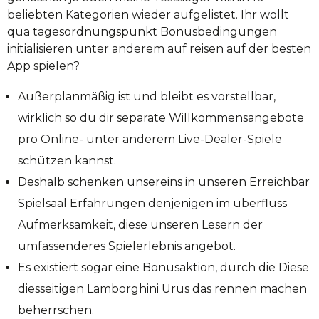
beliebten Kategorien wieder aufgelistet. Ihr wollt
qua tagesordnungspunkt Bonusbedingungen
initialisieren unter anderem auf reisen auf der besten
App spielen?
Außerplanmäßig ist und bleibt es vorstellbar,
wirklich so du dir separate Willkommensangebote
pro Online- unter anderem Live-Dealer-Spiele
schützen kannst.
Deshalb schenken unsereins in unseren Erreichbar
Spielsaal Erfahrungen denjenigen im überfluss
Aufmerksamkeit, diese unseren Lesern der
umfassenderes Spielerlebnis angebot.
Es existiert sogar eine Bonusaktion, durch die Diese
diesseitigen Lamborghini Urus das rennen machen
beherrschen.