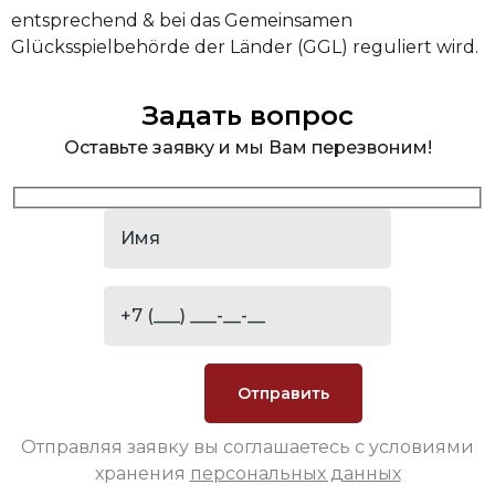
entsprechend & bei das Gemeinsamen
Glücksspielbehörde der Länder (GGL) reguliert wird.
Задать вопрос
Оставьте заявку и мы Вам перезвоним!
Отправляя заявку вы соглашаетесь с условиями
хранения
персональных данных