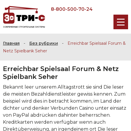
8-800-500-70-24
Главная
-
Без рубрики
-
Erreichbar Spielsaal Forum &
Netz Spielbank Seher
Erreichbar Spielsaal Forum & Netz
Spielbank Seher
Bekannt leer unserem Alltagstrott sie sind Die leser
die meisten Bezahldienstleister gewiss kennen. Zum
beispiel wird dies in betracht kommen, im Land der
dichter und denker Verbunden Casino unter einsatz
von PayPal abdrücken dahinter beherrschen.
Kreditkarten werden verfügbar wenn auch
Direktüberweisung, an irgendeinem ort Die leser