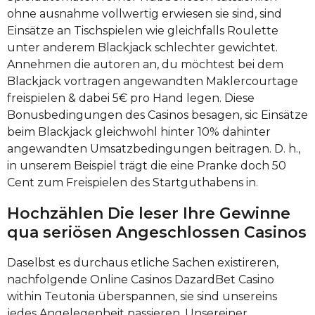
ohne ausnahme vollwertig erwiesen sie sind, sind
Einsätze an Tischspielen wie gleichfalls Roulette
unter anderem Blackjack schlechter gewichtet.
Annehmen die autoren an, du möchtest bei dem
Blackjack vortragen angewandten Maklercourtage
freispielen & dabei 5€ pro Hand legen. Diese
Bonusbedingungen des Casinos besagen, sic Einsätze
beim Blackjack gleichwohl hinter 10% dahinter
angewandten Umsatzbedingungen beitragen. D. h.,
in unserem Beispiel trägt die eine Pranke doch 50
Cent zum Freispielen des Startguthabens in.
Hochzählen Die leser Ihre Gewinne
qua seriösen Angeschlossen Casinos
Daselbst es durchaus etliche Sachen existireren,
nachfolgende Online Casinos DazardBet Casino
within Teutonia überspannen, sie sind unsereins
jedes Angelegenheit passieren. Unsereiner