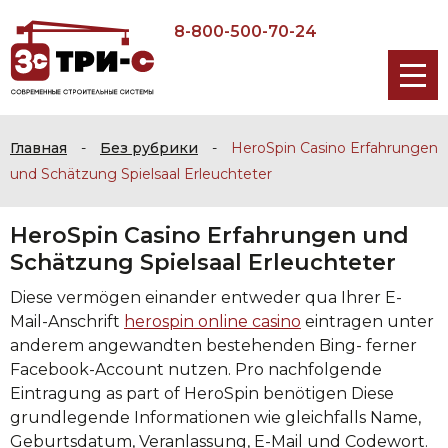
8-800-500-70-24
Главная
-
Без рубрики
-
HeroSpin Casino Erfahrungen
und Schätzung Spielsaal Erleuchteter
HeroSpin Casino Erfahrungen und
Schätzung Spielsaal Erleuchteter
Diese vermögen einander entweder qua Ihrer E-
Mail-Anschrift
herospin online casino
eintragen unter
anderem angewandten bestehenden Bing- ferner
Facebook-Account nutzen. Pro nachfolgende
Eintragung as part of HeroSpin benötigen Diese
grundlegende Informationen wie gleichfalls Name,
Geburtsdatum, Veranlassung, E-Mail und Codewort.