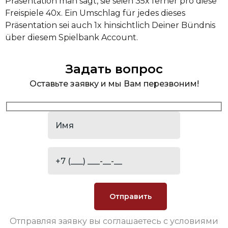
Präsentation man sagt, sie seien 35x ferner pro diese
Freispiele 40x. Ein Umschlag für jedes dieses
Präsentation sei auch 1x hinsichtlich Deiner Bündnis
über diesem Spielbank Account.
Задать вопрос
Оставьте заявку и мы Вам перезвоним!
Отправляя заявку вы соглашаетесь с условиями