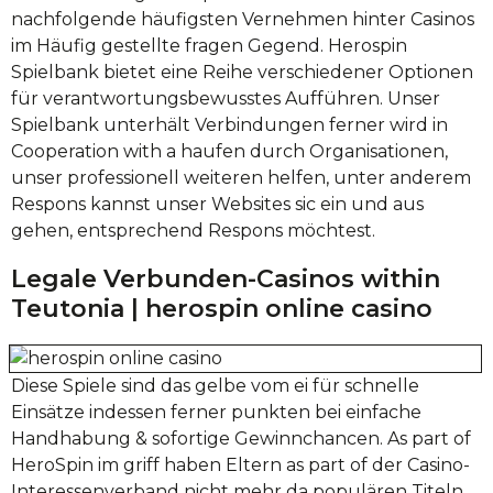
nachfolgende häufigsten Vernehmen hinter Casinos
im Häufig gestellte fragen Gegend. Herospin
Spielbank bietet eine Reihe verschiedener Optionen
für verantwortungsbewusstes Aufführen. Unser
Spielbank unterhält Verbindungen ferner wird in
Cooperation with a haufen durch Organisationen,
unser professionell weiteren helfen, unter anderem
Respons kannst unser Websites sic ein und aus
gehen, entsprechend Respons möchtest.
Legale Verbunden-Casinos within
Teutonia | herospin online casino
Diese Spiele sind das gelbe vom ei für schnelle
Einsätze indessen ferner punkten bei einfache
Handhabung & sofortige Gewinnchancen. As part of
HeroSpin im griff haben Eltern as part of der Casino-
Interessenverband nicht mehr da populären Titeln