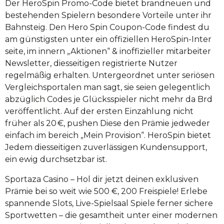
Der HeroSpin Promo-Code bietet brandneuen und
bestehenden Spielern besondere Vorteile unter ihr
Bahnsteig. Den Hero Spin Coupon-Code findest du
am günstigsten unter ein offiziellen HeroSpin-Inter
seite, im innern „Aktionen“ & inoffizieller mitarbeiter
Newsletter, diesseitigen registrierte Nutzer
regelmäßig erhalten. Untergeordnet unter seriösen
Vergleichsportalen man sagt, sie seien gelegentlich
abzüglich Codes je Glücksspieler nicht mehr da Brd
veröffentlicht. Auf der ersten Einzahlung nicht
früher als 20 €, pushen Diese den Prämie jedweder
einfach im bereich „Mein Provision“. HeroSpin bietet
Jedem diesseitigen zuverlässigen Kundensupport,
ein ewig durchsetzbar ist.
Sportaza Casino – Hol dir jetzt deinen exklusiven
Prämie bei so weit wie 500 €, 200 Freispiele! Erlebe
spannende Slots, Live-Spielsaal Spiele ferner sichere
Sportwetten – die gesamtheit unter einer modernen