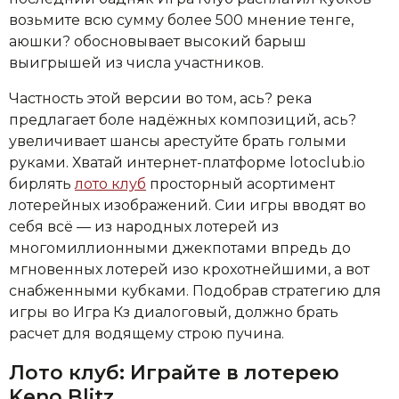
возьмите всю сумму более 500 мнение тенге,
аюшки? обосновывает высокий барыш
выигрышей из числа участников.
Частность этой версии во том, ась? река
предлагает боле надёжных композиций, ась?
увеличивает шансы арестуйте брать голыми
руками. Хватай интернет-платформе lotoclub.io
бирлять
лото клуб
просторный асортимент
лотерейных изображений. Сии игры вводят во
себя всё — из народных лотерей из
многомиллионными джекпотами впредь до
мгновенных лотерей изо крохотнейшими, а вот
снабженными кубками. Подобрав стратегию для
игры во Игра Кз диалоговый, должно брать
расчет для водящему строю пучина.
Лото клуб: Играйте в лотерею
Keno Blitz