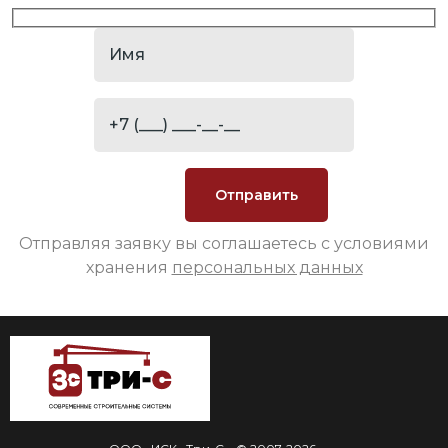
Отправляя заявку вы соглашаетесь с условиями
хранения
персональных данных