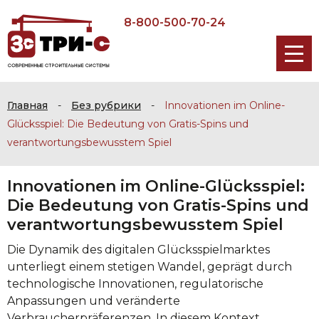
8-800-500-70-24
Главная
-
Без рубрики
-
Innovationen im Online-
Glücksspiel: Die Bedeutung von Gratis-Spins und
verantwortungsbewusstem Spiel
Innovationen im Online-Glücksspiel:
Die Bedeutung von Gratis-Spins und
verantwortungsbewusstem Spiel
Die Dynamik des digitalen Glücksspielmarktes
unterliegt einem stetigen Wandel, geprägt durch
technologische Innovationen, regulatorische
Anpassungen und veränderte
Verbraucherpräferenzen. In diesem Kontext