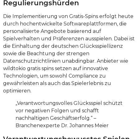
Regulierungshürden
Die Implementierung von Gratis-Spins erfolgt heute
durch hochentwickelte Softwareplattformen, die
personalisierte Angebote basierend auf
Spielverhalten und Präferenzen ausspielen. Dabei ist
die Einhaltung der deutschen Glücksspiellizenz
sowie die Beachtung der strengen
Datenschutzrichtlinien unabdingbar. Anbieter wie
wildtokio gratis spins setzen auf innovative
Technologien, um sowohl Compliance zu
gewährleisten als auch das Spielerlebnis zu
optimieren.
„Verantwortungsvolles Glücksspiel schützt
vor negativen Folgen und schafft
nachhaltigen Geschäftserfolg.“ –
Branchenexperte Dr. Johannes Meier