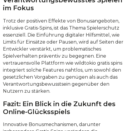
Verantwortungsbewusstes Spielen
im Fokus
Trotz der positiven Effekte von Bonusangeboten,
inklusive Gratis-Spins, ist das Thema Spielerschutz
essenziell. Die Einführung digitaler Hilfsmittel, wie
Limits für Einsätze oder Pausen, wird auf Seiten der
Entwickler verstärkt, um problematisches
Spielverhalten präventiv zu begegnen. Eine
vertrauensvolle Plattform wie wildtokio gratis spins
integriert solche Features nahtlos, um sowohl den
gesetzlichen Vorgaben zu genügen als auch das
Verantwortungsbewusstsein gegenüber den
Nutzern zu stärken.
Fazit: Ein Blick in die Zukunft des
Online-Glücksspiels
Innovative Bonusmechanismen, darunter