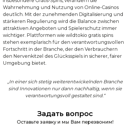
insbesondere Gratis-Spins, verändern die
Wahrnehmung und Nutzung von Online-Casinos
deutlich. Mit der zunehmenden Digitalisierung und
stärkeren Regulierung wird die Balance zwischen
attraktiven Angeboten und Spielerschutz immer
wichtiger. Plattformen wie wildtokio gratis spins
stehen exemplarisch für den verantwortungsvollen
Fortschritt in der Branche, der den Verbrauchern
den Nervenkitzel des Glücksspiels in sicherer, fairer
Umgebung bietet.
„In einer sich stetig weiterentwickelnden Branche
sind Innovationen nur dann nachhaltig, wenn sie
verantwortungsvoll gestaltet sind.“
Задать вопрос
Оставьте заявку и мы Вам перезвоним!