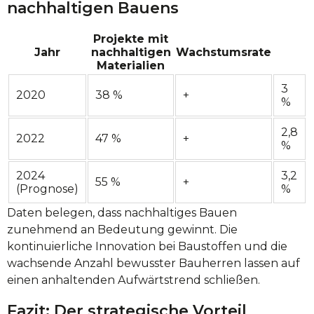
nachhaltigen Bauens
Projekte mit
Jahr
nachhaltigen
Wachstumsrate
Materialien
3
2020
38 %
+
%
2,8
2022
47 %
+
%
2024
3,2
55 %
+
(Prognose)
%
Daten belegen, dass nachhaltiges Bauen
zunehmend an Bedeutung gewinnt. Die
kontinuierliche Innovation bei Baustoffen und die
wachsende Anzahl bewusster Bauherren lassen auf
einen anhaltenden Aufwärtstrend schließen.
Fazit: Der strategische Vorteil