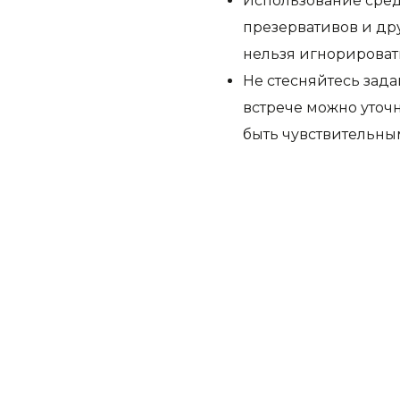
Использование сред
презервативов и дру
нельзя игнорировать
Не стесняйтесь зада
встрече можно уточн
быть чувствительны