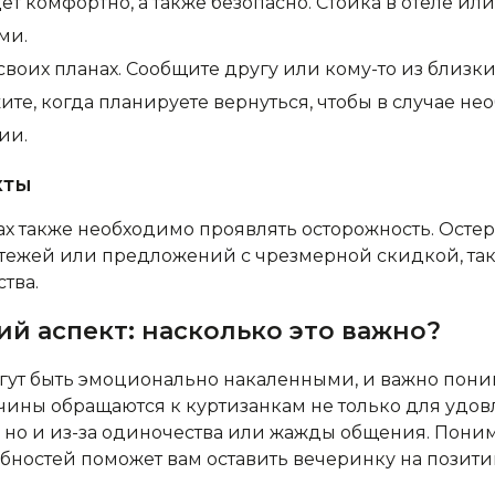
ет комфортно, а также безопасно. Стойка в отеле ил
ми.
своих планах. Сообщите другу или кому-то из близки
ите, когда планируете вернуться, чтобы в случае не
ии.
кты
х также необходимо проявлять осторожность. Остер
ежей или предложений с чрезмерной скидкой, так 
тва.
й аспект: насколько это важно?
ут быть эмоционально накаленными, и важно поним
чины обращаются к куртизанкам не только для удо
 но и из-за одиночества или жажды общения. Пони
ностей поможет вам оставить вечеринку на позити