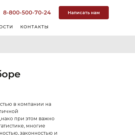
8-800-500-70-24
Написать нам
ОСТИ
КОНТАКТЫ
боре
и
остью в компании на
тличной
нако при этом важно
татистике, многие
ностью, законностью и