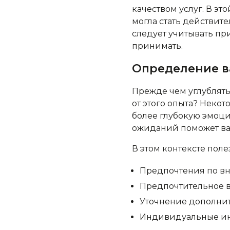
качеством услуг. В эт
могла стать действите
следует учитывать пр
принимать.
Определение в
Прежде чем углублять
от этого опыта? Некот
более глубокую эмоц
ожиданий поможет ва
В этом контексте пол
Предпочтения по вн
Предпочтительное в
Уточнение дополнител
Индивидуальные ин