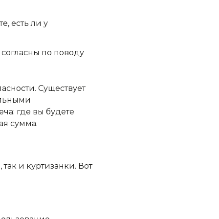
, есть ли у
 согласны по поводу
асности. Существует
ельными
ча: где вы будете
ая сумма.
так и куртизанки. Вот