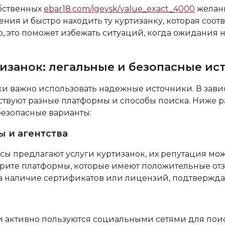
бственных
ebar18.com/igevsk/value_exact_4000
желан
ния и быстро находить ту куртизанку, которая соот
о, это поможет избежать ситуаций, когда ожидания 
тизанок: легальные и безопасные ис
и важно использовать надежные источники. В зави
ствуют разные платформы и способы поиска. Ниже 
безопасные варианты:
 и агентства
ы предлагают услуги куртизанок, и‌х репутация мо
рите платформы, которые имеют положительные отз
а наличие сертификатов или лицензий, подтвержда
 активно пользуются социальными сетями для поис