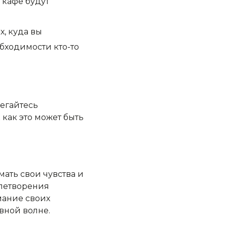
и кафе будут
х, куда вы
обходимости кто-то
егайтесь
как это может быть
ать свои чувства и
влетворения
мание своих
вной волне.