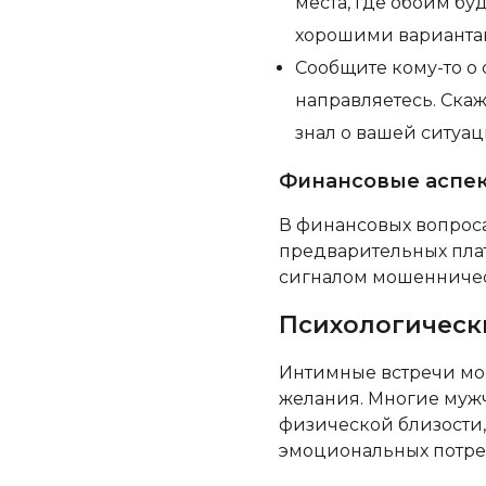
места, где обоим буд
хорошими варианта
Сообщите кому-то о 
направляетесь. Скаж
знал о вашей ситуац
Финансовые аспе
В финансовых вопроса
предварительных плат
сигналом мошенничес
Психологически
Интимные встречи мог
желания. Многие муж
физической близости,
эмоциональных потреб