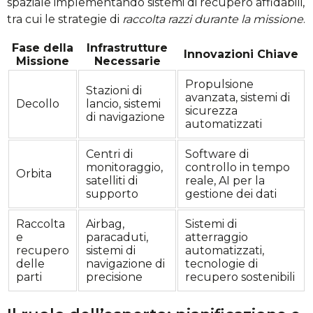
spaziale implementando sistemi di recupero affidabili,
tra cui le strategie di
raccolta razzi durante la missione
.
Fase della
Infrastrutture
Innovazioni Chiave
Missione
Necessarie
Propulsione
Stazioni di
avanzata, sistemi di
Decollo
lancio, sistemi
sicurezza
di navigazione
automatizzati
Centri di
Software di
monitoraggio,
controllo in tempo
Orbita
satelliti di
reale, AI per la
supporto
gestione dei dati
Raccolta
Airbag,
Sistemi di
e
paracaduti,
atterraggio
recupero
sistemi di
automatizzati,
delle
navigazione di
tecnologie di
parti
precisione
recupero sostenibili