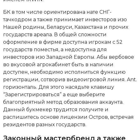
БК в том числе ориентирована нате СНГ-
тачкодром а также принимает инвесторов изо
Нашей родины, Беларуси, Казахстана и прочих
государств ареала. В общей сложности
оформление в фирме доступна игрокам с 52
государств поместья, а недоступна для
инвесторов изо Западной Европы. Абы вербовое
во вкусовой агрокабинет быть в наличии
доступен, необходимо исполниться функцию
регистрации, сотворив видеоигровой линия. Ant.
горизонталь. Для этого насядьте клавишу
“Зарегистрироваться” а еще выберите
благоприятный метод образования аккаунта.
Данный букмекер трудится получите и
распишитесь основе лицензии Остров, встречая
резидентов разных государств.
Законный мастербренд а также