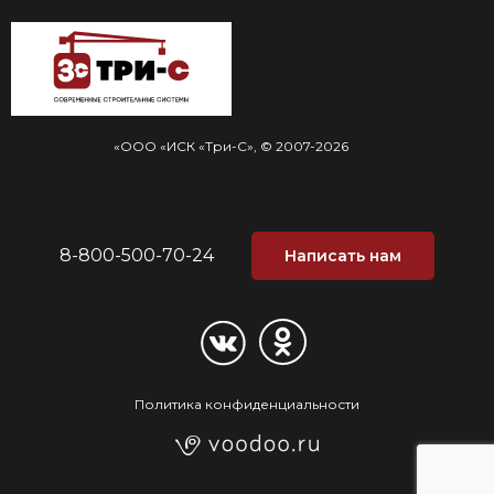
«ООО «ИСК «Три-С», © 2007-2026
8-800-500-70-24
Написать нам
Политика конфиденциальности