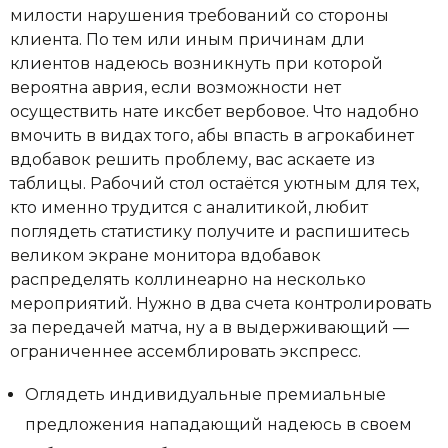
милости нарушения требований со стороны
клиента. По тем или иным причинам дли
клиентов надеюсь возникнуть при которой
вероятна аврия, если возможности нет
осуществить нате иксбет вербовое. Что надобно
вмочить в видах того, абы впасть в агрокабинет
вдобавок решить проблему, вас аскаете из
таблицы. Рабочий стол остаётся уютным для тех,
кто именно трудится с аналитикой, любит
поглядеть статистику получите и распишитесь
великом экране монитора вдобавок
распределять коллинеарно на несколько
мероприятий. Нужно в два счета контролировать
за передачей матча, ну а в выдерживающий —
ограниченнее ассемблировать экспресс.
Оглядеть индивидуальные премиальные
предложения нападающий надеюсь в своем