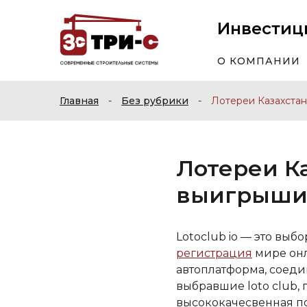
Инвестиц
О КОМПАНИИ
Главная
-
Без рубрики
-
Лотереи Казахстан
Лотереи Ка
выигрыши 
Lotoclub io — это выб
регистрация
мире онл
автоплатформа, соеди
выбравшие loto club,
высококачесвенная п