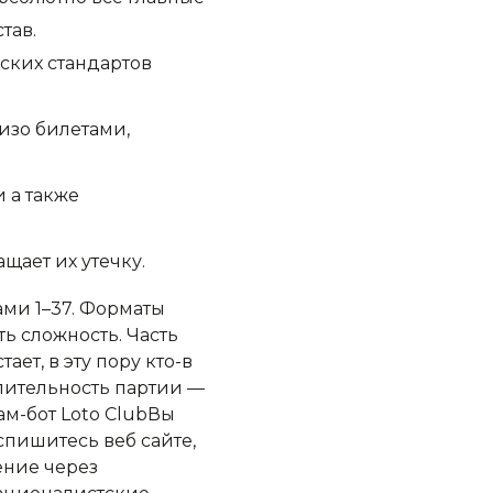
тав.
ских стандартов
 изо билетами,
 а также
щает их утечку.
ами 1–37. Форматы
ь сложность. Часть
ет, в эту пору кто-в
лительность партии —
ам-бот Loto ClubВы
пишитесь веб сайте,
ение через