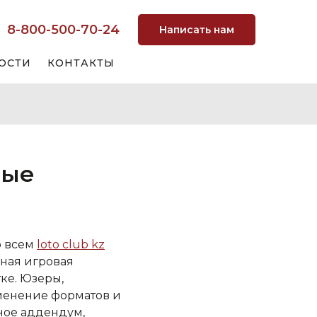
8-800-500-70-24
Написать нам
ОСТИ
КОНТАКТЫ
рые
о всем
loto club kz
ная игровая
ке. Юзеры,
зменение форматов и
ное аддендум,