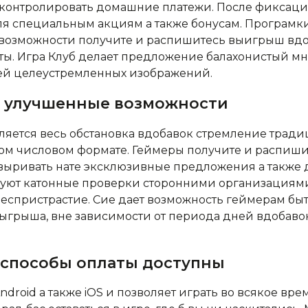
контролировать домашние платежи. После фиксации
ля специальным акциям а также бонусам. Програмк
 возможности получите и распишитесь выигрыш вдо
ы. Игра Клуб делает предложение балахонистый м
ей целеустремленных изображений.
 — улучшенные возможности
вляется весь обстановка вдобавок стремление тра
ном числовом формате. Геймеры получите и распиш
швыривать нате эксклюзивные предложения а также
уют катонные проверки сторонними организациями
еспристрастие. Сие дает возможность геймерам бы
зыгрыша, вне зависимости от периода дней вдобаво
 способы оплаты доступны
droid а также iOS и позволяет играть во всякое вре