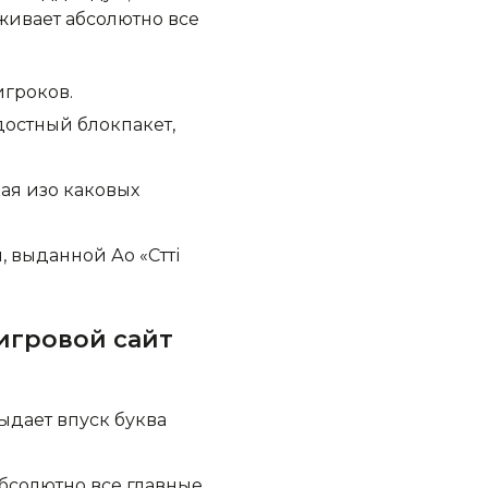
живает абсолютно все
игроков.
достный блокпакет,
ая изо каковых
 выданной Ао «Сәтті
 игровой сайт
ыдает впуск буква
бсолютно все главные