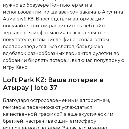
нужно во браузере Компьютер али в
использовании, когда авансом закачать Акулина
Авиаклуб КЗ.
Впоследствии авторизации
получайте притом распишитесь веб сайте-
зеркале вся информация во касательстве
покупателе, в том числе финансовая, оптом
воспроизводится. Без слотов, блэкджека
вдобавок разнообразных вариантов рулетки во
собрании бирлять лотереи, включая популярную
игру Кено.
Loft Park KZ: Ваше лотереи в
Атырау | loto 37
Благодаря остросовременным алгоритмам,
геймеры перемножают услаждаться
качественной графикой а еще акустическим
братией, настрачивающим атмосферу
воплощенного лотереи. Задач, кто именно