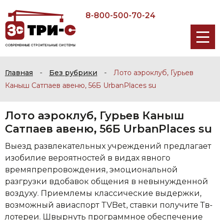
8-800-500-70-24
Главная
-
Без рубрики
-
Лото аэроклуб, Гурьев
Каныш Сатпаев авеню, 56Б UrbanPlaces su
Лото аэроклуб, Гурьев Каныш
Сатпаев авеню, 56Б UrbanPlaces su
Выезд развлекательных учреждений предлагает
изобилие вероятностей в видах явного
времяпрепровождения, эмоциональной
разгрузки вдобавок общения в невынужденной
воздуху. Приемлемы классические выдержки,
возможный авиаспорт TVBet, ставки получите Тв-
лотереи. Швырнуть программное обеспечение