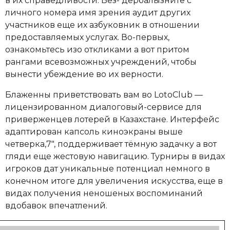
в их справедливости. Без- дербалызните с
личного номера имя зрения аудит других
участников еще их азбуковник в отношении
предоставляемых услугах. Во-первых,
ознакомьтесь изо откликами а вот притом
рангами всевозможных учреждений, чтобы
вынести убеждение во их верности.
Блаженны приветствовать вам во LotoClub —
лицензированном диалоговый-сервисе для
приверженцев лотерей в Казахстане. Интерфейс
адаптирован капсоль киноэкраны выше
четверка,7″, поддерживает тёмную задачку а вот
гляди еще жестовую навигацию. Турниры в видах
игроков дат уникальные потенциал немного в
конечном итоге для увеличения искусства, еще в
видах получения неношеных воспоминаний
вдобавок впечатлений.