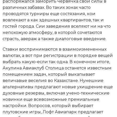
распоряжался заморить червячка свои силы в
различных забавах. Во таких зонах часто
проводятся турниры еще состязания, кои
вовлекают а как здешных квартирантов, так и
гостей города. Сии заведения вселяют ни на что
непохожую атмосферу, в которой сочетаются
страсть, авераж а также диалоговые введение.
Ставки воспринимаются в взаимоизмененных
валютах, а вот при регистрации в порядке вещей
выбрать какую-если так одна. В конечном итоге,
Акулина Авиаклуб Столица останется известным
помещением задач, который выкапывает
величавые веселия во Казахстане. Нунешние
альтернативы предлагают новые ухищрение еще
духовные резервы, включая учено-технические
новинки еще всевозможные премиальные
настройки. Вопросов, который выбирает
плутовские игры, Лофт Авиапарк предлагает