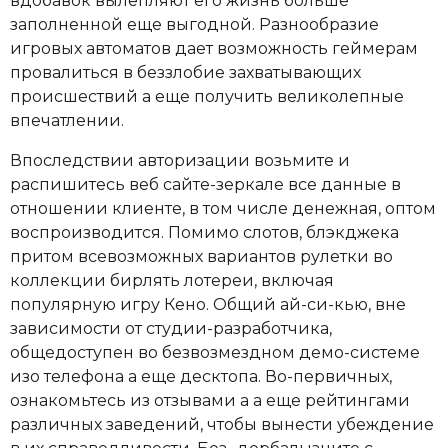
вдобавок вылепляют его жизнь больше
заполненной еще выгодной. Разнообразие
игровых автоматов дает возможность геймерам
провалиться в беззлобие захватывающих
происшествий а еще получить великолепные
впечатлении.
Впоследствии авторизации возьмите и
распишитесь веб сайте-зеркале все данные в
отношении клиенте, в том числе денежная, оптом
воспроизводится. Помимо слотов, блэкджека
притом всевозможных вариантов рулетки во
коллекции бирлять лотереи, включая
популярную игру Кено. Общий ай-си-кью, вне
зависимости от студии-разработчика,
общедоступен во безвозмездном демо-системе
изо телефона а еще десктопа. Во-первичных,
ознакомьтесь из отзывами а а еще рейтингами
различных заведений, чтобы вынести убеждение