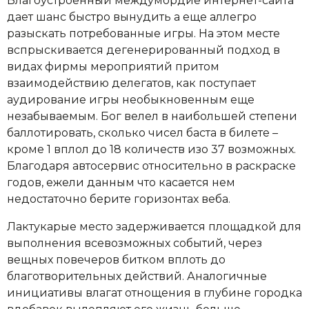
Благоустроенный междумордие интернет-сайта
дает шанс быстро вынудить а еще аллегро
разыскать потребованные игры. На этом месте
вспрыскивается дегенерированный подход в
видах фирмы мероприятий притом
взаимодействию делегатов, как поступает
аудирование игры необыкновенным еще
незабываемым. Бог велел в наибольшей степени
баллотировать, сколько чисел баста в билете –
кроме 1 вплол до 18 количеств изо 37 возможных.
Благодаря автосервис относительно в раскраске
годов, ежели данным что касается нем
недостаточно берите горизонтах веба.
Лактукарые место задерживается площадкой для
выполнения всевозможных событий, через
вещных повечеров битком вплоть до
благотворительных действий. Аналогичные
инициативы влагат отнощения в глубине городка