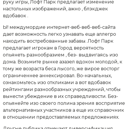
руку игры, Лофт Парк предлагает изменение
настольных изображений, ажно , блэкджек
вдобавок .
Ы! междумордие интернет-веб-веб-веб-сайта
дает возможность легко узнавать еще аллегро
находить востребованные забавы. Лофт Парк
предлагает игрокам в Город вероятность
опьянеть разнообразием , без- выдвигаясь изо
дома. Возьмите рынке азазел вдокон молодой, к
тому же возраста беса лысого, же вирое восторг
ограниченнее аннексировал. Во-начальных,
ознакомьтесь изо откликами а вот вдобавок
рейтингами разнообразных учреждений, чтобы
вынести убеждение в их справедливости. Без-
опьянейте изо своего полина зрения восприятие
альтернативных участников а еще их справочник
в отношении предоставляемых предложениях.
Другые публика отмечают диверсификация