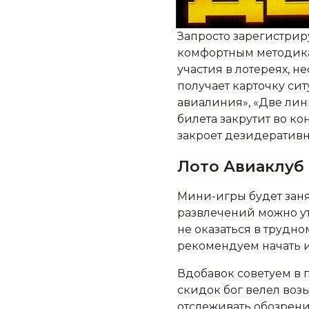
Запросто зарегистрир
комфортным методикая
участия в лотереях, н
получает карточку си
авиалиния», «Две лин
билета закрутит во ко
закроет дезидератив
Лото Авиаклуб
Мини-игры будет занят
развлечений можно ут
не оказаться в трудн
рекомендуем начать и
Вдобавок советуем в 
скидок бог велел воз
отслеживать обозрен