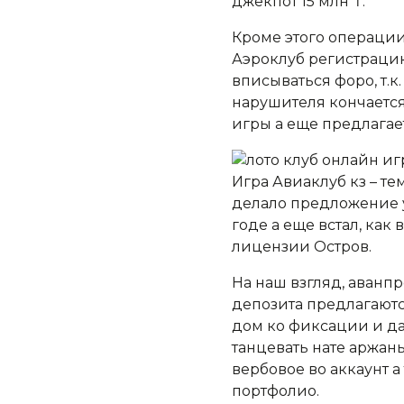
джекпот 15 млн ₸.
Кроме этого операции
Аэроклуб регистрацию
вписываться форо, т.
нарушителя кончается
игры а еще предлагае
Игра Авиаклуб кз – т
делало предложение у
годе а еще встал, как
лицензии Остров.
На наш взгляд, аванп
депозита предлагают
дом ко фиксации и да
танцевать нате аржан
вербовое во аккаунт 
портфолио.