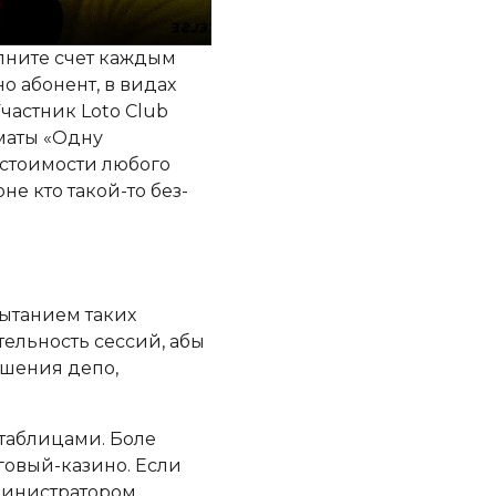
лните счет каждым
о абонент, в видах
частник Loto Club
маты «Одну
 стоимости любого
не кто такой-то без-
пытанием таких
ельность сессий, абы
ышения депо,
 таблицами. Боле
говый-казино. Если
министратором