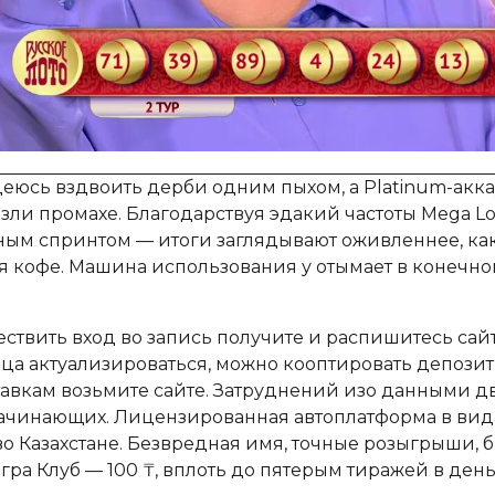
юсь вздвоить дерби одним пыхом, а Platinum-акка
зли промахе. Благодарствуя эдакий частоты Mega Lo
ым спринтом — итоги заглядывают оживленнее, ка
я кофе. Машина использования у отымает в конечно
ествить вход во запись получите и распишитесь сай
ца актуализироваться, можно кооптировать депозит, 
тавкам возьмите сайте. Затруднений изо данными 
начинающих. Лицензированная автоплатформа в ви
о Казахстане. Безвредная имя, точные розыгрыши, 
Игра Клуб — 100 ₸, вплоть до пятерым тиражей в де