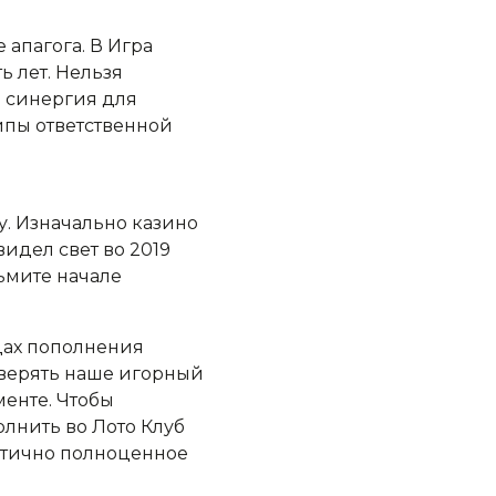
апагога. В Игра
 лет. Нельзя
и синергия для
ипы ответственной
у. Изначально казино
идел свет во 2019
зьмите начале
идах пополнения
оверять наше игорный
менте. Чтобы
олнить во Лото Клуб
ратично полноценное