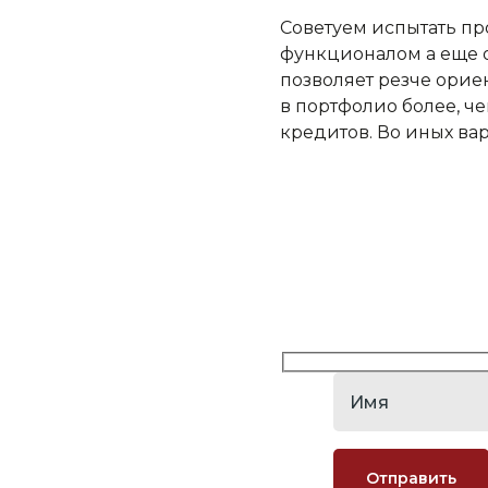
Советуем испытать пр
функционалом а еще о
позволяет резче орие
в портфолио более, ч
кредитов. Во иных ва