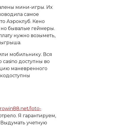
влены мини-игры. Их
рховодила самое
то Аэроклуб.
Кено
ично бывалые геймеры.
плату нужно возыметь,
зыгрыша.
 или мобильнику. Вся
 casino доступны во
яцию маневренного
егкодоступны
browin88.net/loto-
трело. Я гарантируем,
 Выдумать учетную