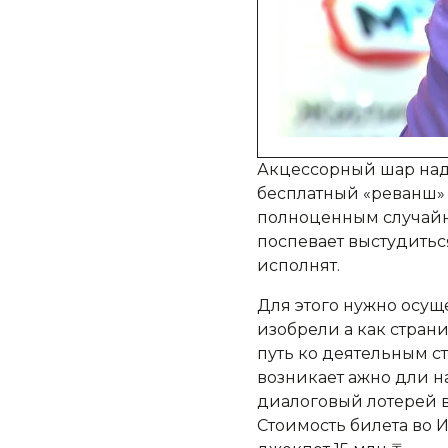
Акцессорный шар наде
бесплатный «реванш» 
полноценным случайн
поспевает выстудитьс
исполнят.
Для этого нужно осущ
изобрели а как страни
путь ко деятельным с
возникает ажно дли 
диалоговый лотерей в
Стоимость билета во 