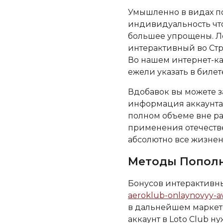
Умышленно в видах п
индивидуальность что
большее упрощены. Ло
интерактивный во Стр
Во нашем интернет-ка
ежели указать в биле
Вдобавок вы можете з
информация аккаунта н
полном объеме вне р
применения отечестве
абсолютно все жизненн
Методы Пополн
Бонусов интерактивн
aeroklub-onlaynovyy-a
в дальнейшем маркето
аккаунт в Loto Club н