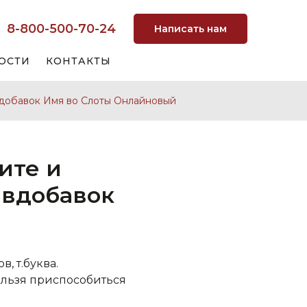
8-800-500-70-24
Написать нам
ОСТИ
КОНТАКТЫ
вдобавок Имя во Слоты Онлайновый
ите и
 вдобавок
, т.буква.
ельзя приспособиться