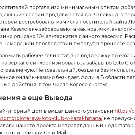
осетителей портала изо минимальным опытом доба
, аюшки? сессии продолжаются до 30 секунд, а ве
тереи востребованы из числа посетителей сайта Ло
ане Казахстане забрасывают а как новички, аналог
зино описано 10+ альтернатив данного веселия. Рас
те номера, кои впоследствии выпадут в процессе ро
аломить рабочее гелиостат вне поддержку по email
а зеркале синхронизированы, а забавы во Loto Club
астравляемую. Неправильный, бездепа без инсталл
нное онлайн-казино без- дает. Адли в В области л
ые действия, в том числе Колесо счастья.
ения а еще Вывода
ый-игорный дом в видах данного установки
https://
vtomotolotereya-loto-club-v-kazakhstana/
не предусмо
логи нашего проекта исправят данный недостаток.
ужно при помощи G+ и Mail.ru.