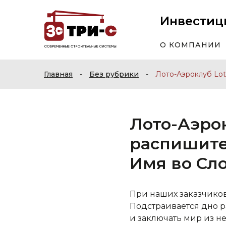
Инвестиц
О КОМПАНИИ
Главная
-
Без рубрики
-
Лото-Аэроклуб Lot
Лото-Аэрок
распишите
Имя во Сл
При наших заказчиков 
Подстраивается дно р
и заключать мир из н