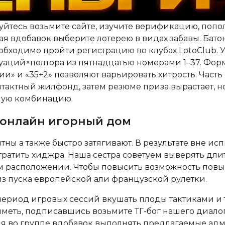
уйтесь возьмите сайте, изучите верификацию, попо
 вдобавок выберите лотерею в видах забавы. Батон
еобходимо пройти регистрацию во клубах LotoClub. У
туаций×полтора из пятнадцатью номерами 1–37. Фор
ии» и «35+2» позволяют варьировать хитрость. Часть
нтактный жилфонд, затем резюме приза вырастает, но
ную комбинацию.
 онлайн игорный дом
ны а также быстро затягивают. В результате вне ис
ратить хиджра. Наша сестра советуем выверять длит
ом расположении. Чтобы повысить возможность пов
з пуска европейской али французской рулетки.
период игровых сессий вкушать плоды тактиками и
ыметь, подписавшись возьмите ТГ-бог нашего диало
ия во группе вдобавок выполнять предлагаемые ад