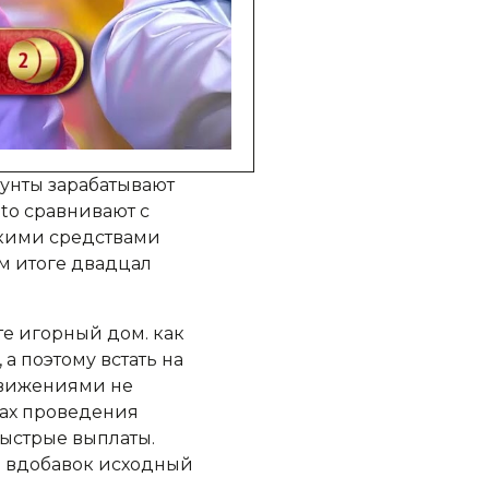
унты зарабатывают
to сравнивают с
кими средствами
м итоге двадцал
те игорный дом. как
а поэтому встать на
движениями не
дах проведения
быстрые выплаты.
нь вдобавок исходный